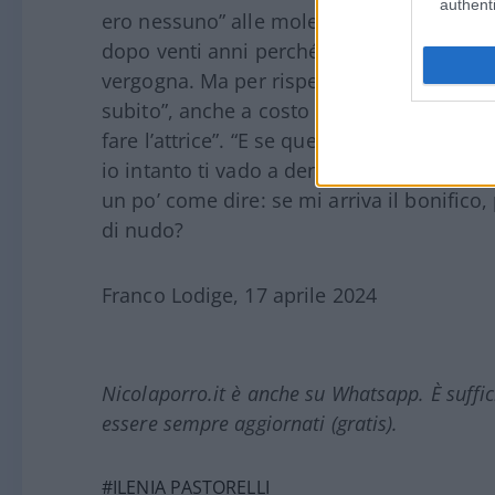
authenti
ero nessuno” alle molestie è sempre basta
dopo venti anni perché “questo mi crea pe
vergogna. Ma per rispetto per se stesse, 
subito”, anche a costo di perdere il lavor
fare l’attrice”. “E se quel produttore ti min
io intanto ti vado a denunciare, tu fa un p
un po’ come dire: se mi arriva il bonifico
di nudo?
Franco Lodige, 17 aprile 2024
Nicolaporro.it è anche su Whatsapp. È suffi
essere sempre aggiornati (gratis).
#ILENIA PASTORELLI