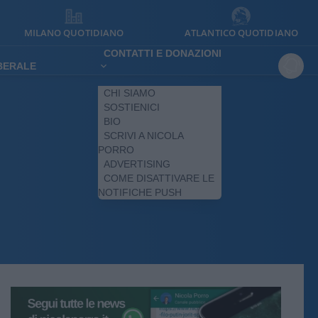
MILANO QUOTIDIANO
ATLANTICO QUOTIDIANO
CONTATTI E DONAZIONI
IBERALE
CHI SIAMO
SOSTIENICI
BIO
SCRIVI A NICOLA
PORRO
ADVERTISING
COME DISATTIVARE LE
NOTIFICHE PUSH