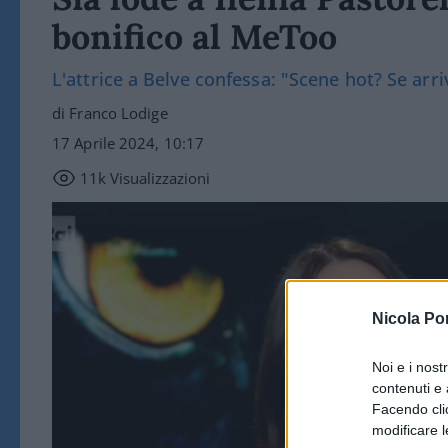
bonifico al MeToo
L'attrice a Belve confessa: "Scene hot? Se arr
di Franco Lodige
17 Aprile 2024, 10:17
11k
Visualizzazioni
Nicola Po
Noi e i nost
contenuti e 
Facendo clic
modificare l