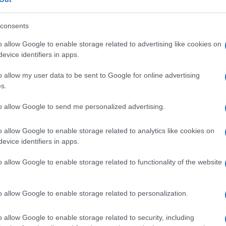
do e le effusioni di fronte alle telecamere
 Siamo arrivati al punto, paradossale, che
tead
durante le riprese della serie “A
consents
o avvalsi di questa figura professionale
o allow Google to enable storage related to advertising like cookies on
. Sia lode dunque a
Ilenia Pastorelli
, attrice,
evice identifiers in apps.
e beatamente e di sentirsi sempre a proprio
o allow my user data to be sent to Google for online advertising
ente a fine mese. “Se arriva il bonifico sono
s.
to allow Google to send me personalized advertising.
o allow Google to enable storage related to analytics like cookies on
ava scherzando, con auto-ironia, quando a
evice identifiers in apps.
vedere per quale motivo non buttarsi
o allow Google to enable storage related to functionality of the website
alche fotografia dei piedi, perché “i
e non è nuova a una lettura poco
molestie nel cinema. Qualche anno fa,
era il
o allow Google to enable storage related to personalization.
scorretto” da parte dell’uomo esiste,
o allow Google to enable storage related to security, including
ò “anche quando non avevo una lira e non