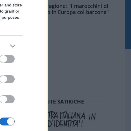
Meloni aveva ragione: "I marocchini di
er and store
Ceuta sbarcano in Europa col barcone"
to grant or
ed purposes
SEDUTE SATIRICHE