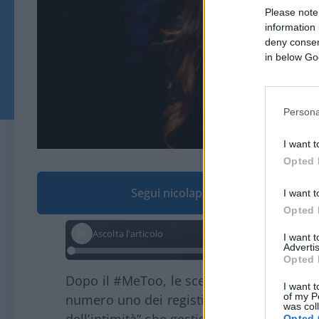
Please note
information 
deny consent
in below Go
Persona
I want t
Opted 
Segui nicolaporro.it su Google
I want t
Opted 
Ascolta l'articolo
I want 
Advertis
Opted 
Dopo il #MeToo, le scene di sesso nel ci
I want t
of my P
numero uno dei registi e dei produttori.
was col
Opted 