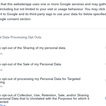
 that this website/app uses one or more Google services and may gath
including but not limited to your visit or usage behaviour. You may click 
 to Google and its third-party tags to use your data for below specifi
ogle consent section.
l Data Processing Opt Outs
o opt-out of the Sharing of my personal data.
In
CLICCA QUI
o opt-out of the Sale of my Personal Data.
In
to opt-out of processing my Personal Data for Targeted
ing.
0:00
/
--:--
In
nema sono diventate una sorta di pericolo
o opt-out of Collection, Use, Retention, Sale, and/or Sharing
ersonal Data that Is Unrelated with the Purposes for which it
 Guai a non prevedere un “manager
lected.
Out