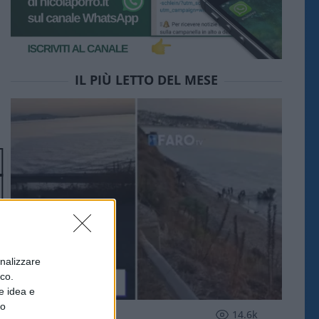
IL PIÙ LETTO DEL MESE
onalizzare
ico.
e idea e
to
ESTERI
14.6k