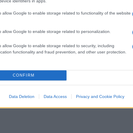
evice identifiers in apps.
olitudine. E lo stesso amore per l’uniforme
o a dover spiegare perché in Italia fermare
o allow Google to enable storage related to functionality of the website
 vita, ma anche una indagine”. Da leggere e
l dovere restano solo due cose: resistere o
o allow Google to enable storage related to personalization.
arrende mai”.
o allow Google to enable storage related to security, including
cation functionality and fraud prevention, and other user protection.
CONFIRM
Data Deletion
Data Access
Privacy and Cookie Policy