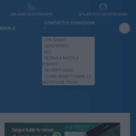
MILANO QUOTIDIANO
ATLANTICO QUOTIDIANO
CONTATTI E DONAZIONI
IBERALE
CHI SIAMO
SOSTIENICI
BIO
SCRIVI A NICOLA
PORRO
ADVERTISING
COME DISATTIVARE LE
NOTIFICHE PUSH