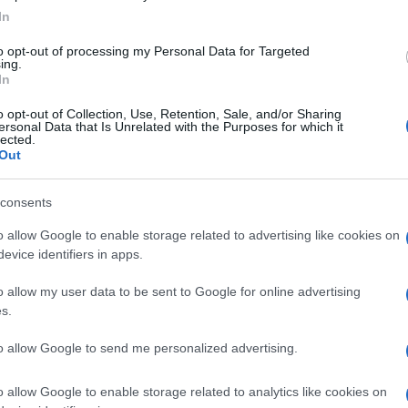
In
prima della pensione
. Ammazzato da un
ante l’ultima puntata di
Quarta Repubblica
,
to opt-out of processing my Personal Data for Targeted
ing.
siva rivolta non solo ai due agenti (ora
In
no accollarsi le spese legali e per le
o opt-out of Collection, Use, Retention, Sale, and/or Sharing
uelli che puntano il dito contro chi cerca di
ersonal Data that Is Unrelated with the Purposes for which it
lected.
Out
consents
nale
mentre hai un conflitto a fuoco
. Non
o allow Google to enable storage related to advertising like cookies on
nzia. Perché se sbagli muore un cittadino, se
evice identifiers in apps.
 vicino a te – si legge nella lettera – A chi
o allow my user data to be sent to Google for online advertising
una scrivania noi chiediamo una sola cosa:
s.
ivali. Provate a pattugliare una strada
ltima. Vogliamo giustizia vera e rispetto. A
to allow Google to send me personalized advertising.
iete indagati per aver fatto il vostro dovere
o allow Google to enable storage related to analytics like cookies on
erna e indiscutibile. Siamo lo stesso