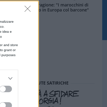
Meloni aveva ragione: "I marocchini di
Ceuta sbarcano in Europa col barcone"
onalizzare
ico.
e idea e
to
er and store
to grant or
ed purposes
SEDUTE SATIRICHE