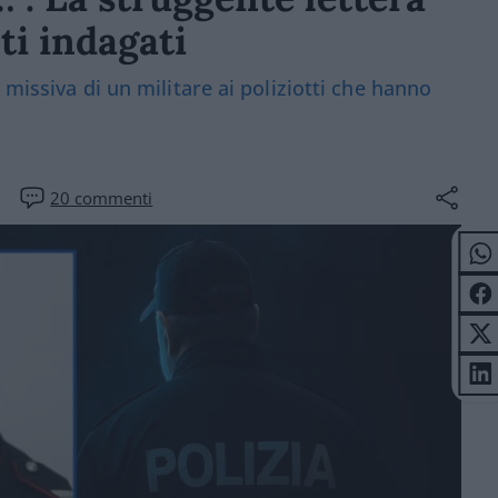
ti indagati
 missiva di un militare ai poliziotti che hanno
20
commenti