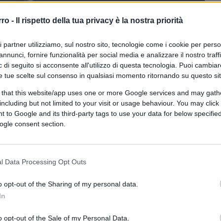
rro -
Il rispetto della tua privacy è la nostra priorità
ri partner utilizziamo, sul nostro sito, tecnologie come i cookie per pers
annunci, fornire funzionalità per social media e analizzare il nostro traff
 di seguito si acconsente all'utilizzo di questa tecnologia. Puoi cambiar
e tue scelte sul consenso in qualsiasi momento ritornando su questo si
 that this website/app uses one or more Google services and may gath
including but not limited to your visit or usage behaviour. You may click 
I tramite DALL·E di OpenAI
 to Google and its third-party tags to use your data for below specifi
ogle consent section.
ferite su Google
CLICCA QUI
l Data Processing Opt Outs
o opt-out of the Sharing of my personal data.
0:00
/
--:--
In
mmovente lettera che un carabiniere ha
 il killer di
Carlo
Legrottaglie
,
il brigadiere
o opt-out of the Sale of my Personal Data.