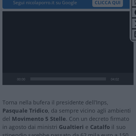
Segui nicolaporro.it su Google
CLICCA QUI
Video
Player
00:00
04:02
Torna nella bufera il presidente dell’Inps,
Pasquale Tridico
, da sempre vicino agli ambienti
del
Movimento 5 Stelle
. Con un decreto firmato
in agosto dai ministri
Gualtieri
e
Catalfo
il suo
stipendio sarebbe passato da 62 mila euro a 150