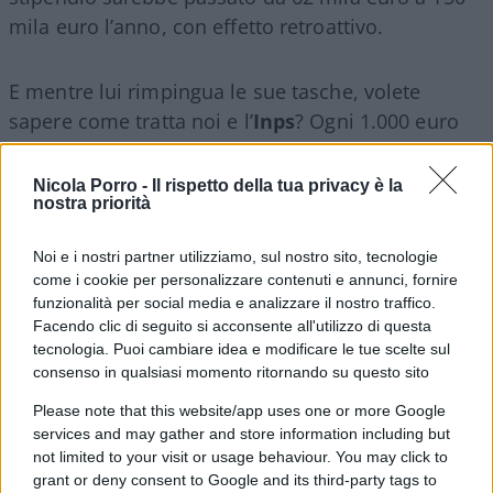
mila euro l’anno, con effetto retroattivo.
E mentre lui rimpingua le sue tasche, volete
sapere come tratta noi e l’
Inps
? Ogni 1.000 euro
dei nostri stipendi, 333 finiscono all’ente diretto
dal manager pupillo dei grillini. Ne parlavo,
Nicola Porro -
Il rispetto della tua privacy è la
nostra priorità
qualche mese fa, a
Fuori dal Coro
, condotto da
Mario Giordano
. Trecentotrentatré euro? Ma
Noi e i nostri partner utilizziamo, sul nostro sito, tecnologie
neanche un condominio gli si affiderebbe, a uno
come i cookie per personalizzare contenuti e annunci, fornire
come Tridico. E pensare che non possiamo
funzionalità per social media e analizzare il nostro traffico.
nemmeno rifiutarci di versargli il tributo:
Facendo clic di seguito si acconsente all'utilizzo di questa
tecnologia. Puoi cambiare idea e modificare le tue scelte sul
saremmo evasori fiscali. In pratica, strapaghiamo
consenso in qualsiasi momento ritornando su questo sito
un dirigente pubblico affinché l’ente di cui è al
Please note that this website/app uses one or more Google
vertice, pian piano, ci spenni…
services and may gather and store information including but
not limited to your visit or usage behaviour. You may click to
Dalla puntata del 23 giugno 2020
grant or deny consent to Google and its third-party tags to