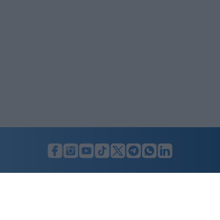
LUNIFIN S.r.l. a socio unico. Sede legale Milano, Largo F. Richini, 2/A,
20122 (MI), C.F./P.Iva en. 07174900154, REA cap. soc. euro 10.000,00
i.v.
Home
Advertising