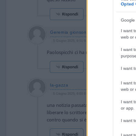
Opted 
Rispondi
Google 
I want t
Geremia gionson
web or d
5 Giugno 2025, 9:01 9:01
I want t
Paolospicchi ci ha rotto i mar**** basta 
purpose
Rispondi
I want 
I want t
la-gazza
web or d
5 Giugno 2025, 8:00 8:00
I want t
una notizia passata in sordina:il parlame
or app.
liberare lo scrittore dissidente sansal dete
contro quando si è trattato,stavolta sì, di i
I want t
Rispondi
I want t