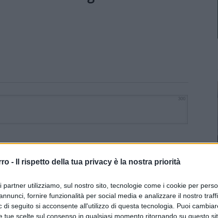
300
rro -
Il rispetto della tua privacy è la nostra priorità
ri partner utilizziamo, sul nostro sito, tecnologie come i cookie per pers
annunci, fornire funzionalità per social media e analizzare il nostro traff
 di seguito si acconsente all'utilizzo di questa tecnologia. Puoi cambiar
e tue scelte sul consenso in qualsiasi momento ritornando su questo si