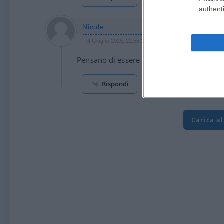
authenti
Nicole
4 Giugno 2025, 22:55 22:55
Pensano di essere ancora a scuola !
Rispondi
Carica a