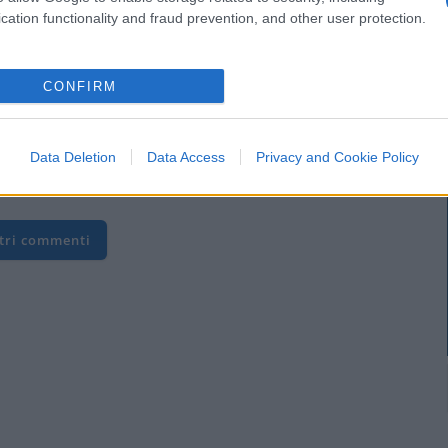
cation functionality and fraud prevention, and other user protection.
CONFIRM
Data Deletion
Data Access
Privacy and Cookie Policy
(7)
VIsualizza le risposte
ltri commenti