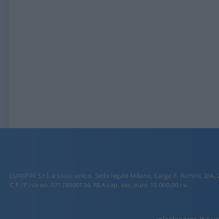
LUNIFIN S.r.l. a socio unico. Sede legale Milano, Largo F. Richini, 2/A,
C.F./P.Iva en. 07174900154, REA cap. soc. euro 10.000,00 i.v.