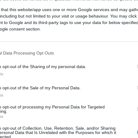
per chi voti e ti dirò chi sei.
 that this website/app uses one or more Google services and may gath
including but not limited to your visit or usage behaviour. You may click 
 to Google and its third-party tags to use your data for below specifi
ogle consent section.
l Data Processing Opt Outs
ato l’ho vista l’ultima volta al liceo,anni’80.questo
re l’italia.non so se disperarmi o farmela sotto dalle
o opt-out of the Sharing of my personal data.
late dei milioni di Addeo,il loro elettore-tipo (segue)
In
o opt-out of the Sale of my Personal Data.
In
to opt-out of processing my Personal Data for Targeted
ing.
In
ratici di fronte alla porta del Parlamento che impedisse
o opt-out of Collection, Use, Retention, Sale, and/or Sharing
. Dopo 5 minuti arriverebbero i blindati per caricare
ersonal Data that Is Unrelated with the Purposes for which it
lected.