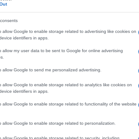
Out
consents
o allow Google to enable storage related to advertising like cookies on
evice identifiers in apps.
o allow my user data to be sent to Google for online advertising
coi suoi cento commenti, basta
s.
(1)
VIsualizza le risposte
to allow Google to send me personalized advertising.
o allow Google to enable storage related to analytics like cookies on
evice identifiers in apps.
o allow Google to enable storage related to functionality of the website
nto Ue aveva votato una risoluzione che chiedeva di
nuto in Algeria.I 5stalle,così garantisti,hanno votato tutti
ntervenire su un’ingiustizia giudiziaria
o allow Google to enable storage related to personalization.
o allow Google to enable storage related to security, including