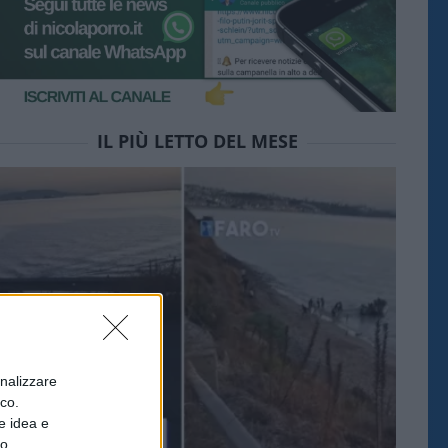
IL PIÙ LETTO DEL MESE
onalizzare
ico.
e idea e
to