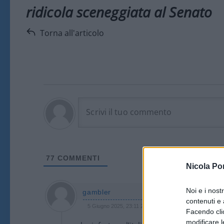
ridicola sceneggiata al Senato
Torna all'articolo
77
COMMENTI
Nicola Po
Noi e i nost
gambler
contenuti e 
5 Giugno 2025, 23:11 23:11
Facendo clic
modificare l