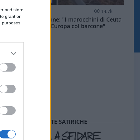
er and store
ESTERI
14.7k
to grant or
Meloni aveva ragione: "I marocchini di Ceuta
ed purposes
sbarcano in Europa col barcone"
SEDUTE SATIRICHE