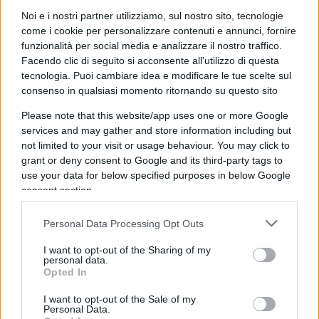
il 22,7% delle europee del 2019. Da contraltare
Noi e i nostri partner utilizziamo, sul nostro sito, tecnologie
fanno i dati di
Fratelli d’Italia
, che dal 6,5% delle
come i cookie per personalizzare contenuti e annunci, fornire
funzionalità per social media e analizzare il nostro traffico.
europee è passato al 26% delle politiche e che con
Facendo clic di seguito si acconsente all'utilizzo di questa
Meloni a Palazzo Chigi ha continuato a salire per
tecnologia. Puoi cambiare idea e modificare le tue scelte sul
attestarsi intorno al 29,6%. Nell’ultima settimana
consenso in qualsiasi momento ritornando su questo sito
in crescita dello 0,6%.
Please note that this website/app uses one or more Google
services and may gather and store information including but
not limited to your visit or usage behaviour. You may click to
Per approfondire
grant or deny consent to Google and its third-party tags to
use your data for below specified purposes in below Google
Il Pd è già una polveriera: nasce la fronda anti-
consent section.
Schlein
Personal Data Processing Opt Outs
Il Pd perde un altro pezzo: Schlein crea un
partito estremista
I want to opt-out of the Sharing of my
personal data.
L’asse M5S-Pd parte col flop: altro che ‘;effetto
Opted In
Schlein’
I want to opt-out of the Sale of my
Personal Data.