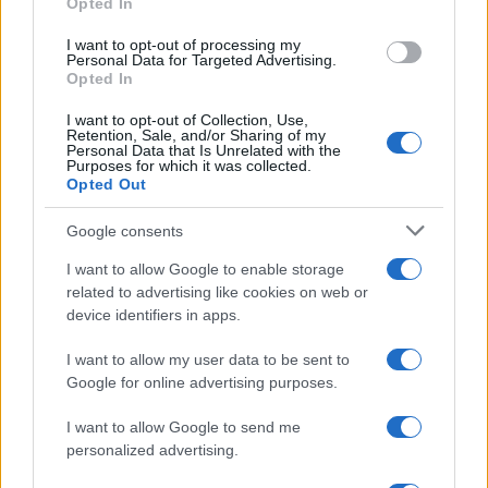
Opted In
I want to opt-out of processing my
A preoccupare Elly Schlein però non dovrebbe
Personal Data for Targeted Advertising.
essere tanto la sfida personale con
Giorgia
Opted In
Meloni
. Le elezioni si vincono sempre in
I want to opt-out of Collection, Use,
coalizione e da quel punto di vista il centrosinistra
Retention, Sale, and/or Sharing of my
Personal Data that Is Unrelated with the
sta messo male. Innanzitutto perché l’accordo Pd-
Purposes for which it was collected.
Opted Out
M5S è tutto da definire e a fino alle europee non
se ne parla. E poi perché i sondaggi dicono che la
Google consents
distanza dal
centrodestra
è mastodontica. Basta
I want to allow Google to enable storage
fare le somme: la maggioranza oggi raccoglie il
related to advertising like cookies on web or
consenso del 46,5% degli elettori contro il 25,7%
device identifiers in apps.
del centrosinistra. Anche sommando i voti dei
I want to allow my user data to be sent to
Cinque Stelle, il risultato non cambierebbe: la
Google for online advertising purposes.
coalizione giallo-rossa arriverebbe al 40,7%, quasi
I want to allow Google to send me
sei punti sotto il centrodestra. Per impensierire
personalized advertising.
Meloni, Elly dovrebbe mettere insieme tutte le