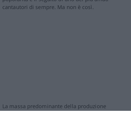
cantautori di sempre. Ma non è così.
La massa predominante della produzione
Gucciniana si dirama in filoni tra loro
lontanissimi:
– Nostalgia, memoria, autobiografia: 25%