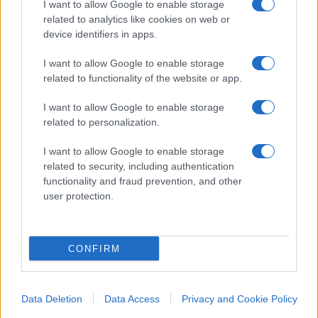
opposizioni da
Renzi
a
Calenda
, fino ad arrivare a
I want to allow Google to enable storage
Bonelli. Una impresa più da fantapolitica che da
related to analytics like cookies on web or
device identifiers in apps.
lettura della realtà.
I want to allow Google to enable storage
related to functionality of the website or app.
25
I want to allow Google to enable storage
Leggi i commenti
related to personalization.
I want to allow Google to enable storage
related to security, including authentication
SEDUTE SATIRICHE
functionality and fraud prevention, and other
Vignetta del 07/08/2026
user protection.
CONFIRM
Vai all'archivio delle vignette
Data Deletion
Data Access
Privacy and Cookie Policy