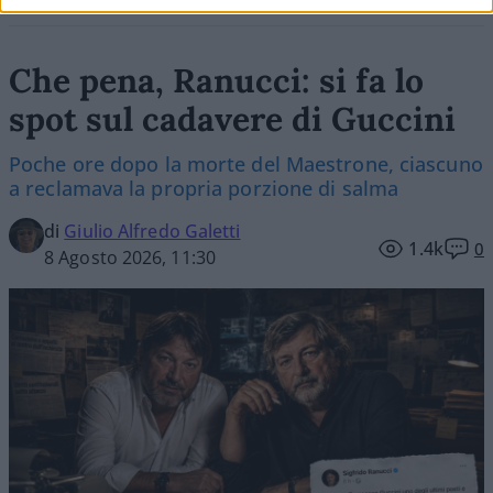
Che pena, Ranucci: si fa lo
spot sul cadavere di Guccini
Poche ore dopo la morte del Maestrone, ciascuno
a reclamava la propria porzione di salma
di
Giulio Alfredo Galetti
1.4k
0
8 Agosto 2026, 11:30