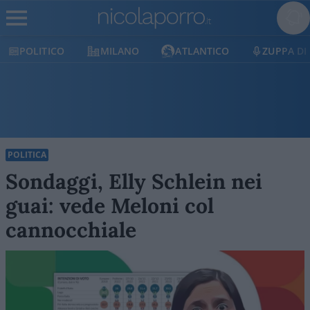
O
MILANO
ATLANTICO
ZUPPA DI PORRO
POLITICA
Sondaggi, Elly Schlein nei
guai: vede Meloni col
cannocchiale