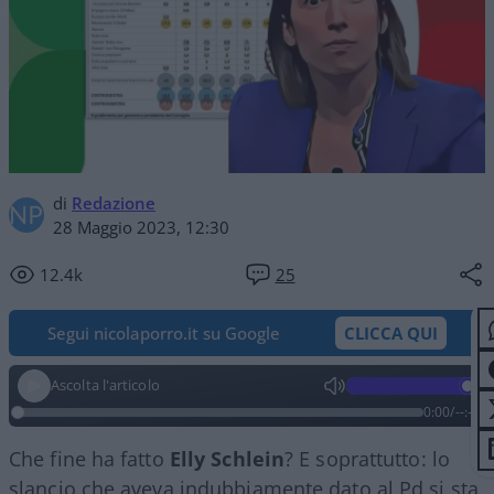
di
Redazione
28 Maggio 2023, 12:30
12.4k
25
Segui nicolaporro.it su Google
CLICCA QUI
Ascolta l'articolo
0:00
/
--:--
Che fine ha fatto
Elly Schlein
? E soprattutto: lo
slancio che aveva indubbiamente dato al Pd si sta