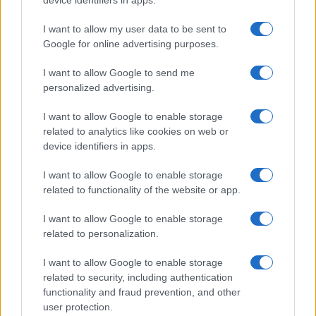
sull’orlo del baratro mentre contro i Pro Pal, tutto
I want to allow my user data to be sent to
sommato, i media si sono limitati a dar loro un
Google for online advertising purposes.
buffetto?
I want to allow Google to send me
personalized advertising.
I want to allow Google to enable storage
Sarà forse che, dopo averli coccolati,
certa buona
related to analytics like cookies on web or
stampa
ora si imbarazza un po’ a doverli
device identifiers in apps.
condannare? Sarà forse che la sinistra politica,
che è scesa in piazza in tante manifestazioni per la
I want to allow Google to enable storage
related to functionality of the website or app.
Palestina al loro fianco, e non riesce proprio a
vedere come in tanti (troppi casi) certi cortei siano
I want to allow Google to enable storage
trascesi nella violenza? Non sarà forse che
related to personalization.
rimarcare oggi la natura violenta di quegli
I want to allow Google to enable storage
ambienti significherebbe ammettere di non aver
related to security, including authentication
mai provato davvero ad isolarli?
functionality and fraud prevention, and other
user protection.