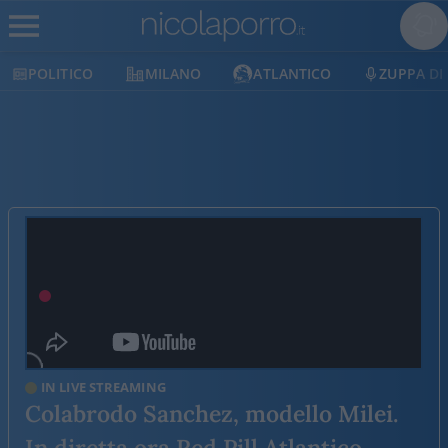
MILANO
ATLANTICO
ZUPPA DI PORRO
E
IN LIVE STREAMING
Colabrodo Sanchez, modello Milei.
In diretta ora Red Pill Atlantico