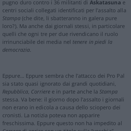
pugno duro contro i 36 militanti di
Askatasuna
e
centri sociali collegati identificati per l’assalto alla
Stampa
(che dite, li sbatteranno in galera pure
loro?). Ma anche dai giornali stessi, in particolare
quelli che ogni tre per due rivendicano il ruolo
irrinunciabile dei media nel
tenere in piedi la
democrazia
.
Eppure… Eppure sembra che l’attacco dei Pro Pal
sia stato quasi ignorato dai grandi quotidiani,
Repubblica
,
Corriere
e in parte anche la
Stampa
stessa. Va bene: il giorno dopo l’assalto i giornali
non erano in edicola a causa dello sciopero dei
cronisti. La notizia poteva non apparire
freschissima. Eppure questo non ha impedito al
Corsera
di aprire con un titolo sulla “vecchia”