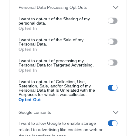
le prime pagine del 10 ottobre 2021, il giorno
Personal Data Processing Opt Outs
successivo all’assalto dei No Green Pass alla sede
I want to opt-out of the Sharing of my
della CGIL. In quel caso Il
Corsera
dedicò alla
personal data.
Opted In
razzia il titolone di prima pagina (“La guerriglia
urbana dei No Vax”). Lo stesso
Repubblica
: “Assalto
I want to opt-out of the Sale of my
Personal Data.
squadrista al lavoro”. E andò ben oltre il fotone
Opted In
pure
La Stampa
, che parlò addirittura di
I want to opt-out of processing my
“squadrismo nero” e “assalto alla Capitale”.
Come
Personal Data for Targeted Advertising.
mai per i “No Vax” guidato dai destri di Forza
Opted In
Nuova così tanta indignazione, mentre per i
I want to opt-out of Collection, Use,
Pro Pal sinistri un po’ meno?
Eppure i fatti si
Retention, Sale, and/or Sharing of my
Personal Data that Is Unrelated with the
simigliano tantissimo: il corteo verso la sede,
Purposes for which it was collected.
Opted Out
l’assenza di abbastanza polizia all’ingresso, il
sacco degli Unni, i muri imbrattati, i documenti
Google consents
gettati all’aria, le minacce verbali a cronisti e
I want to allow Google to enable storage
dipendenti. Perché allora la devastazione della
related to advertising like cookies on web or
CGIL sembrava aver portato la democrazia
device identifiers in apps.