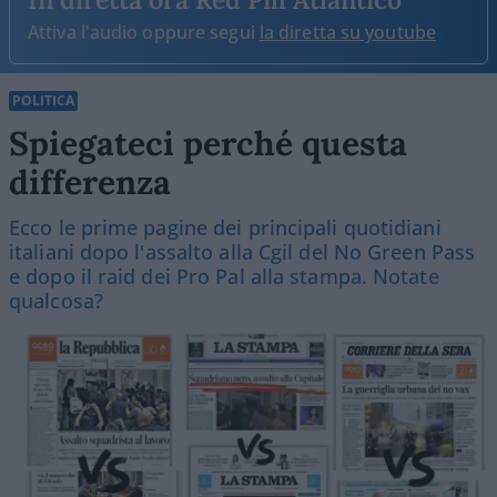
Attiva l'audio oppure segui
la diretta su youtube
POLITICA
Spiegateci perché questa
differenza
Ecco le prime pagine dei principali quotidiani
italiani dopo l'assalto alla Cgil del No Green Pass
e dopo il raid dei Pro Pal alla stampa. Notate
qualcosa?