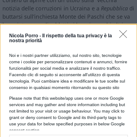
notizia delle corruzioni in Ucraina e a
Repubblica
di
buttarsi sull’inchiesta Monte dei Paschi che se va
bene interessa gli addetti ai lavori e pochi altri.
Più spazio sulla
Stampa
, come è ovvio che sia, la
Nicola Porro -
Il rispetto della tua privacy è la
quale tuttavia non ha dedicato al fattaccio il
nostra priorità
titolone a nove colonne che ci si sarebbe
Noi e i nostri partner utilizziamo, sul nostro sito, tecnologie
aspettati. Perché? Eppure le folli frasi di Albanese
come i cookie per personalizzare contenuti e annunci, fornire
sul “monito” ai cronisti avrebbero giustificato di
funzionalità per social media e analizzare il nostro traffico.
ricavalcare la vicenda senza indugi. Possibile che,
Facendo clic di seguito si acconsente all'utilizzo di questa
tecnologia. Puoi cambiare idea e modificare le tue scelte sul
trattandosi di Pro Pal e attivisti dei centri sociali,
consenso in qualsiasi momento ritornando su questo sito
di quello stesso
Askatasuna così coccolato dal
Comune
(che vuole “legalizzarlo”) e dagli
Please note that this website/app uses one or more Google
services and may gather and store information including but
intellettuali benpensanti, le redazioni alla fine
not limited to your visit or usage behaviour. You may click to
abbiano deciso di non picchiare duro?
grant or deny consent to Google and its third-party tags to
use your data for below specified purposes in below Google
consent section.
Il dubbio viene. Soprattutto se uno va a ripescare