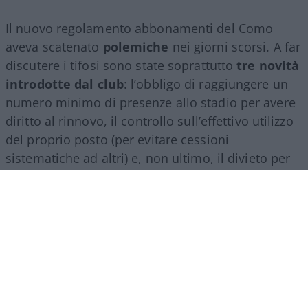
Il nuovo regolamento abbonamenti del Como
aveva scatenato
polemiche
nei giorni scorsi. A far
discutere i tifosi sono state soprattutto
tre novità
introdotte dal club
: l’obbligo di raggiungere un
numero minimo di presenze allo stadio per avere
diritto al rinnovo, il controllo sull’effettivo utilizzo
del proprio posto (per evitare cessioni
sistematiche ad altri) e, non ultimo, il divieto per
gli abbonati di indossare i colori della squadra
avversaria. Regole percepite da molti come troppo
invasive nei confronti di chi un titolo d’accesso lo
ha comunque pagato di tasca propria e che hanno
alimentato il sospetto (poi rivelatosi in parte
infondato) che il club potesse arrivare a ritirare
l’abbonamento nel corso della stessa stagione.