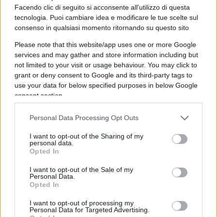
Facendo clic di seguito si acconsente all'utilizzo di questa
tecnologia. Puoi cambiare idea e modificare le tue scelte sul
consenso in qualsiasi momento ritornando su questo sito
“Per fortuna, dopo tanto tempo, questa tutela è
Please note that this website/app uses one or more Google
stata messa a punto e diventerà operativa, poi si
services and may gather and store information including but
vedrà alla prova dei fatti se questa funzionerà o
not limited to your visit or usage behaviour. You may click to
grant or deny consent to Google and its third-party tags to
meno”, ha commentato ai microfoni del Tg4
use your data for below specified purposes in below Google
Simone Baldelli
, presidente della Commissione
consent section.
di inchiesta sulla tutela dei consumatori ed utenti.
“Noi ci auguriamo che funzioni. La legge che
Personal Data Processing Opt Outs
permette di introdurre anche i nostri telefoni
I want to opt-out of the Sharing of my
mobili nel Registro pubblico dell’opposizione è del
personal data.
Opted In
2018, mentre l’ultima norma nel 2021 prevede
anche di poter proteggere i cittadini dalle
I want to opt-out of the Sale of my
Personal Data.
telefonate quelle automatiche. Io avrei utilizzato
Opted In
un altro sistema. Fosse dipeso da me, avrei usato
I want to opt-out of processing my
il modello olandese, il quale prevede che nessuno
Personal Data for Targeted Advertising.