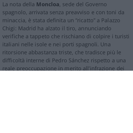
La nota della
Moncloa
, sede del Governo
spagnolo, arrivata senza preavviso e con toni da
minaccia, è stata definita un “ricatto” a Palazzo
Chigi: Madrid ha alzato il tiro, annunciando
verifiche a tappeto che rischiano di colpire i turisti
italiani nelle isole e nei porti spagnoli. Una
ritorsione abbastanza triste, che tradisce più le
difficoltà interne di Pedro Sánchez rispetto a una
reale preoccupazione in merito all’infrazione dei
regolamenti europei. Il premier socialista, isolato
sul tema migratorio e sotto pressione in patria, ha
scelto di usare l’Italia come bersaglio per
consolidare la propria immagine.
Il suo tasso di
gradimento in patria è sceso verticalmente.
Ed
è francamente paradossale constatare come, in
questo periodo, la sua fanbase più nutrita sia
proprio in Italia…