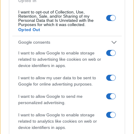
Opted In
può essere chiamato se non per richiesta
esplicita. Rimane comunque uno strumento
I want to opt-out of Collection, Use,
Retention, Sale, and/or Sharing of my
importante, vediamo cosa succederà. La mia
Personal Data that Is Unrelated with the
Purposes for which it was collected.
perplessità principale, comunque, riguarda le
Opted Out
telefonate fatte da operatori illegali o dall’estero:
su queste è difficile far valere la legge italiana.
Google consents
Pensiamo a quelli che ti chiamano dalla Tunisia o
I want to allow Google to enable storage
da altri paesi diciamo al di fuori magari
related to advertising like cookies on web or
device identifiers in apps.
dell’Unione Europea.
Ecco, è molto complicato
far valere quella legge.
Per questo bisogna
I want to allow my user data to be sent to
lavorare sulla filiera delle committenze: se mi
Google for online advertising purposes.
chiamano dal centro Africa e mi propongono un
I want to allow Google to send me
contratto telefonico per una compagnia, non ci
personalized advertising.
saranno molti dubbi a capire chi ha
commissionato la telefonata, violando la
I want to allow Google to enable storage
related to analytics like cookies on web or
normativa. Insomma, c’è ancora da fare ma
device identifiers in apps.
finalmente si è messo a disposizione uno