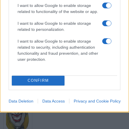
strumento a tutela dei cittadini esasperati da
I want to allow Google to enable storage
related to functionality of the website or app.
queste continue telefonate.”
I want to allow Google to enable storage
related to personalization.
I want to allow Google to enable storage
#TELEFONO
#VENDITE TELEFONICHE
related to security, including authentication
functionality and fraud prevention, and other
user protection.
26
Leggi i commenti
CONFIRM
SEDUTE SATIRICHE
Data Deletion
Data Access
Privacy and Cookie Policy
Vignetta del 07/08/2026