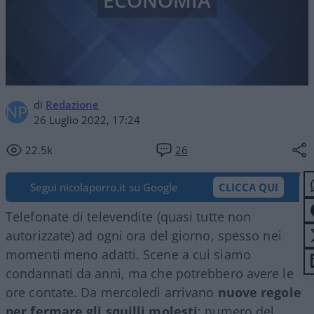
ECONOMIA
di
Redazione
26 Luglio 2022, 17:24
22.5k
26
Segui nicolaporro.it su Google
CLICCA QUI
Telefonate di televendite (quasi tutte non
autorizzate) ad ogni ora del giorno, spesso nei
momenti meno adatti. Scene a cui siamo
condannati da anni, ma che potrebbero avere le
ore contate. Da mercoledì arrivano
nuove regole
per fermare gli squilli molesti
: numero del