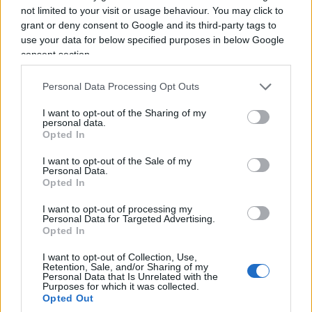
persone care andate, di continuare a vivere nelle
not limited to your visit or usage behaviour. You may click to
grant or deny consent to Google and its third-party tags to
sue canzoni. Grazie perché con
Autogrill
mi
use your data for below specified purposes in below Google
tornavano in mente i viaggi con la 127 da
consent section.
Bergamo a Lamezia. O perché ascoltando
Lettera
mi ricordavo di una stanzetta piena di vinili e libri
Personal Data Processing Opt Outs
e una cuffia spelacchiata, con la gommapiuma a
I want to opt-out of the Sharing of my
personal data.
vista, ma da cui la sua voce usciva come un
Opted In
sogno. E gli avrei detto grazie ancora per avermi
dato le parole quando non le trovavo. Per avermi
I want to opt-out of the Sale of my
Personal Data.
insegnato cosa sia la libertà, che al mare non
Opted In
importa essere azzurro o verde, che certe crisi son
I want to opt-out of processing my
soltanto segno di qualcosa dentro che sta urlando
Personal Data for Targeted Advertising.
Opted In
per uscire.
Per avermi insegnato le illusioni e a
morire pecora nera
. Ad avermi raccontato di
I want to opt-out of Collection, Use,
Retention, Sale, and/or Sharing of my
Odisseo, e poi di Cirano, di Colombo, di Sancho
Personal Data that Is Unrelated with the
Purposes for which it was collected.
Panza e Don Chisciotte. A saper distinguere
Opted Out