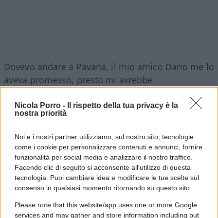
Dovevo andare a Pavana, il mio amico Dario me lo
aveva promesso, presto mi avrebbe
accompagnato, ma non abbiamo fatto in tempo.
Cosa gli avrei detto? Non lo so. Forse all’inizio
Nicola Porro -
Il rispetto della tua privacy è la
nostra priorità
avrei pianto, come di fronte a quelle emozioni che
non sai spiegarti, ma che ti spezzano dentro. Avrei
Noi e i nostri partner utilizziamo, sul nostro sito, tecnologie
pianto come piango oggi, probabilmente. E poi gli
come i cookie per personalizzare contenuti e annunci, fornire
avrei detto grazie. Perché
ti voglio bene ho fatto
funzionalità per social media e analizzare il nostro traffico.
Facendo clic di seguito si acconsente all'utilizzo di questa
in tempo a dirglielo, per telefono, tanti anni
tecnologia. Puoi cambiare idea e modificare le tue scelte sul
fa
.
consenso in qualsiasi momento ritornando su questo sito
Please note that this website/app uses one or more Google
Quindi grazie. Grazie per aver permesso a tante
services and may gather and store information including but