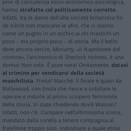
privi di consulenza socio-economico-psicologica,
hanno
strafatto col politicamente corretto
.
Infatti, tra le dame dell’alta società britannica fin
de siècle non mancano le afro, che ci stanno
come un pugno in un occhio ai chi mastichi un
poco – ma proprio poco – di storia. Ma il bello
deve ancora venire. Moriarty, «il Napoleone del
crimine», l’arcinemico di Sherlock Holmes, è una
donna! Non solo. È pure nera! Ovviamente,
datasi
al crimine per vendicarsi della società
maschilista
. Finita? Macché. Il finale è quasi da
Bollywood, con Enola che riesce a sobillare le
operaie e indurle al primo sciopero femminile
della storia. Vi state chiedendo dov’è Watson?
Infatti, non c’è. Compare nell’ultimissima scena,
mandato dalla sorella a tenere compagnia al
fratellone troppo solo. Indovinate a quale etnia