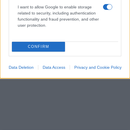
capirlo da oggi in poi. Finché non verrà il tempo,
I want to allow Google to enable storage
in faccia a tutto il mondo per rincontrarlo.
related to security, including authentication
functionality and fraud prevention, and other
Guglielmo Mastroianni, 8 agosto 2026
user protection.
CONFIRM
Data Deletion
Data Access
Privacy and Cookie Policy