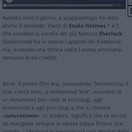
0:00
/
--:--
Avendo visto il primo, a scappatempo ho visto
anche il secondo. Parlo di
Enola Holmes
1 e 2.
Che sarebbe la sorella del più famoso
Sherlock
.
Ovviamente ha le stesse capacità del fratellone,
ma, essendo una donna nella Londra vittoriana,
nessuno le da credito.
Bene, il primo film era, ovviamente, femminista, il
che, com’è noto, a Hollywood “tira”, incuranti di
un fenomeno ben noto ai sociologi, agli
economisti e agli psicologi e che si chiama
«
saturazione
». In soldoni, significa che se mi dai
da mangiare sempre la stessa zuppa finisce che
vomito. L’ideatrice (suppongo sia una donna) delle