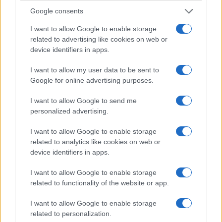
quello che non da quello che è. E tante, tante,
Google consents
tante altre cose per cui non ci sarebbero grazie
che potrebbero bastare.
I want to allow Google to enable storage
related to advertising like cookies on web or
device identifiers in apps.
I want to allow my user data to be sent to
Google for online advertising purposes.
I want to allow Google to send me
personalized advertising.
I want to allow Google to enable storage
related to analytics like cookies on web or
device identifiers in apps.
I want to allow Google to enable storage
related to functionality of the website or app.
Non so spiegare cos’abbia significato
Francesco
I want to allow Google to enable storage
Guccini
nella mia vita. Probabilmente cercherò di
related to personalization.