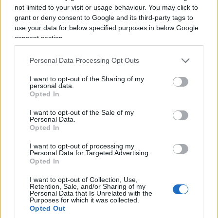
condannato in primo grado a 5 anni e 6 mesi di
not limited to your visit or usage behaviour. You may click to
reclusione per peculato e abuso d’ufficio per
grant or deny consent to Google and its third-party tags to
use your data for below specified purposes in below Google
utilizzo illecito di fondi
. Il cardinale però si
consent section.
professa innocente si è e la condanna non è
ancora definitiva: l’udienza d’appello è stata
Personal Data Processing Opt Outs
programmata per settembre.
I want to opt-out of the Sharing of my
personal data.
Opted In
Il dibattito sulla partecipazione di Becciu non è
I want to opt-out of the Sale of my
Personal Data.
solo giuridico, ma anche politico e simbolico.
Opted In
Secondo la costituzione
Universi Dominici Gregis
I want to opt-out of processing my
introdotta da Papa Giovanni Paolo II,
nessun
Personal Data for Targeted Advertising.
Opted In
cardinale può essere escluso dal voto se non
esplicitamente deposto o rimosso dal titolo
I want to opt-out of Collection, Use,
Retention, Sale, and/or Sharing of my
cardinalizio
. Tuttavia, manca un documento
Personal Data that Is Unrelated with the
Purposes for which it was collected.
chiaro che certifichi le intenzioni del Papa nel
Opted Out
2020, alimentando incertezze sull’applicazione di