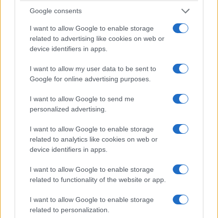
Google consents
questa norma.
I want to allow Google to enable storage
related to advertising like cookies on web or
Becciu potrà votare?
device identifiers in apps.
Il tema della partecipazione al Conclave sarà
I want to allow my user data to be sent to
affrontato dai cardinali riuniti nella
Google for online advertising purposes.
Congregazione
Generale
. In queste sedute
I want to allow Google to send me
preliminari, i porporati discuteranno la posizione
personalized advertising.
di Becciu e decideranno il da farsi. Sarà
determinante capire se potrà esercitare il diritto di
I want to allow Google to enable storage
related to analytics like cookies on web or
voto. Becciu, nel frattempo, si dice fiducioso di
device identifiers in apps.
essere presente, ribadendo che il Papa non lo ha
escluso formalmente dai suoi diritti.
I want to allow Google to enable storage
related to functionality of the website or app.
I want to allow Google to enable storage
related to personalization.
A esplicita domanda dei giornalisti, la Sala Stampa