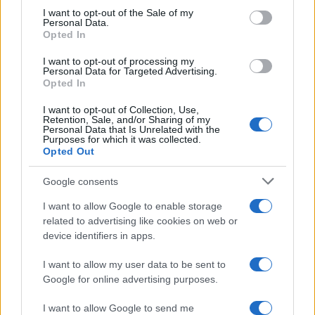
I want to opt-out of the Sale of my
Contrordine kompagni. Pare che la Questura abbia smentito
Personal Data.
Opted In
lo sgoop. L’Isis a Papa Francesco voleva bene e non lo
avrebbe toccato neanche con un fiore (meno che mai con un
I want to opt-out of processing my
grissino). E dove ne trovava un altro così ?
Personal Data for Targeted Advertising.
Opted In
Rispondi
VIsualizza le risposte
(2)
I want to opt-out of Collection, Use,
Retention, Sale, and/or Sharing of my
Personal Data that Is Unrelated with the
Purposes for which it was collected.
agnesmystepeduto
Opted Out
29 Agosto 2025, 17:53 17:53
Google consents
Mannaggia l’avrebbero fatto un favore tanto loro non sanno
I want to allow Google to enable storage
che Bergoglio manco era papa
related to advertising like cookies on web or
device identifiers in apps.
Rispondi
I want to allow my user data to be sent to
Google for online advertising purposes.
Carica altri commenti
I want to allow Google to send me