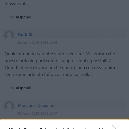
inosservata.
Rispondi
Barlafüs
30 Agosto 2025, 10:55 10:55
Quale attentato sarebbe stato sventato? Mi sembra che
questo articolo parli solo di supposizioni e possibilità.
Quindi niente di vero finché non c’è una certezza, quindi
l’ennesimo articolo fuffa costruito sul nulla.
Rispondi
Massimo Ciacchini
30 Agosto 2025, 10:37 10:37
e papa Woytyla in un intreccio satanico tra Urss-kgb e islam.