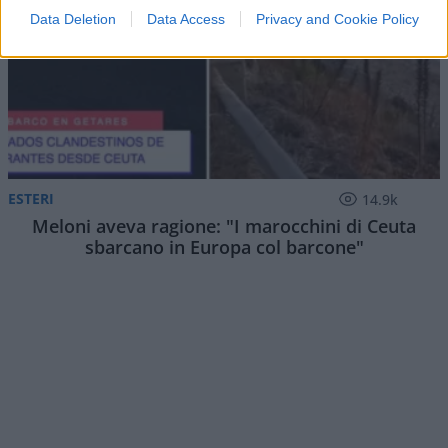
Data Deletion
Data Access
Privacy and Cookie Policy
ESTERI
14.9k
Meloni aveva ragione: "I marocchini di Ceuta
sbarcano in Europa col barcone"