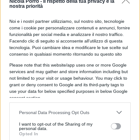
Nicola Porro -
Il rispetto della tua privacy è la
L’eretico bergoglio osannato dai nemici secolari della Chiesa
nostra priorità
non per caso non l’ha sfiorato nessuno ….
Noi e i nostri partner utilizziamo, sul nostro sito, tecnologie
Rispondi
come i cookie per personalizzare contenuti e annunci, fornire
funzionalità per social media e analizzare il nostro traffico.
Facendo clic di seguito si acconsente all'utilizzo di questa
Massimo Ciacchini
tecnologia. Puoi cambiare idea e modificare le tue scelte sul
30 Agosto 2025, 10:33 10:33
consenso in qualsiasi momento ritornando su questo sito
Ma se era il più grande alleato per la scristianizzazione della
Please note that this website/app uses one or more Google
Chiesa e l’asservimento ai poteri forti massonici e filosofici…
services and may gather and store information including but
not limited to your visit or usage behaviour. You may click to
di attentati a bergoglio se ne parli pure come tentativi
grant or deny consent to Google and its third-party tags to
ipotesi, sta di fatto che i nostri “fratelli” musulmani quando
use your data for below specified purposes in below Google
hanno davvero voluto hanno accoltellato Paolo VI
consent section.
Rispondi
Personal Data Processing Opt Outs
I want to opt-out of the Sharing of my
Maurizzzio
personal data.
Opted In
29 Agosto 2025, 18:42 18:42