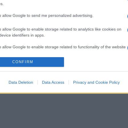
s.
to allow Google to send me personalized advertising.
o allow Google to enable storage related to analytics like cookies on
evice identifiers in apps.
o allow Google to enable storage related to functionality of the website
CONFIRM
o allow Google to enable storage related to personalization.
o allow Google to enable storage related to security, including
Data Deletion
Data Access
Privacy and Cookie Policy
cation functionality and fraud prevention, and other user protection.