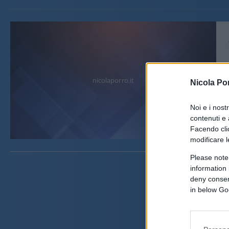
nicolaporro.it
Nicola Po
Noi e i nost
contenuti e 
Facendo clic
modificare l
Please note
information 
deny consent
in below Go