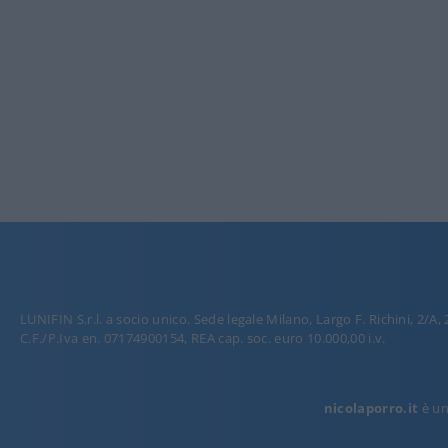
LUNIFIN S.r.l. a socio unico. Sede legale Milano, Largo F. Richini, 2/A,
C.F./P.Iva en. 07174900154, REA cap. soc. euro 10.000,00 i.v.
nicolaporro.it
è una