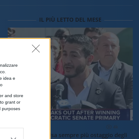
IL PIÙ LETTO DEL MESE
onalizzare
ico.
e idea e
to
er and store
to grant or
ed purposes
ESTERI
4k
Democratici Usa sempre più ostaggio degli