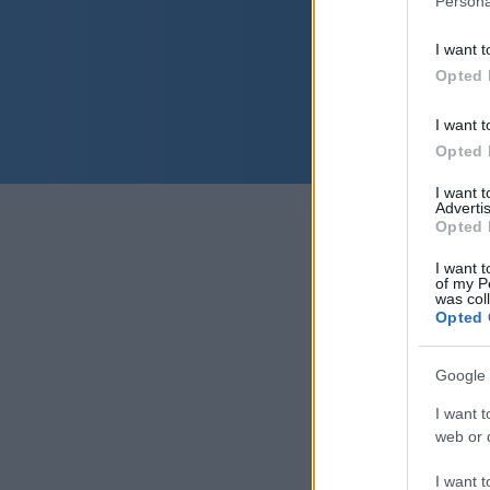
Persona
I want t
Opted 
I want t
Opted 
I want 
Advertis
Opted 
I want t
of my P
was col
Opted 
Google 
I want t
web or d
I want t