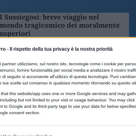
I Sussiegosi: breve viaggio nel
mondo tragicomico dei moralmente
superiori
rro -
Il rispetto della tua privacy è la nostra priorità
ri partner utilizziamo, sul nostro sito, tecnologie come i cookie per pers
annunci, fornire funzionalità per social media e analizzare il nostro traff
di
Max Del Papa
3.6k
 di seguito si acconsente all'utilizzo di questa tecnologia. Puoi cambiar
6 Agosto 2018, 3:31
e tue scelte sul consenso in qualsiasi momento ritornando su questo si
 that this website/app uses one or more Google services and may gath
including but not limited to your visit or usage behaviour. You may click 
 to Google and its third-party tags to use your data for below specifi
ogle consent section.