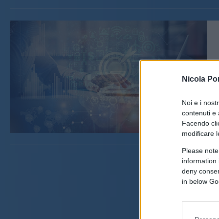
Nicola Po
Noi e i nost
contenuti e 
Facendo clic
modificare l
Please note
information 
deny consent
in below Go