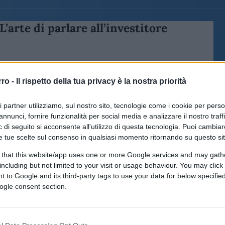
L’arte di parlare all’investitore
rro -
Il rispetto della tua privacy è la nostra priorità
ri partner utilizziamo, sul nostro sito, tecnologie come i cookie per pers
annunci, fornire funzionalità per social media e analizzare il nostro traff
di
Fabrizio Fornezza
3.1k
 di seguito si acconsente all'utilizzo di questa tecnologia. Puoi cambiar
15 Maggio 2021, 15:00
e tue scelte sul consenso in qualsiasi momento ritornando su questo si
 that this website/app uses one or more Google services and may gath
including but not limited to your visit or usage behaviour. You may click 
 to Google and its third-party tags to use your data for below specifi
ogle consent section.