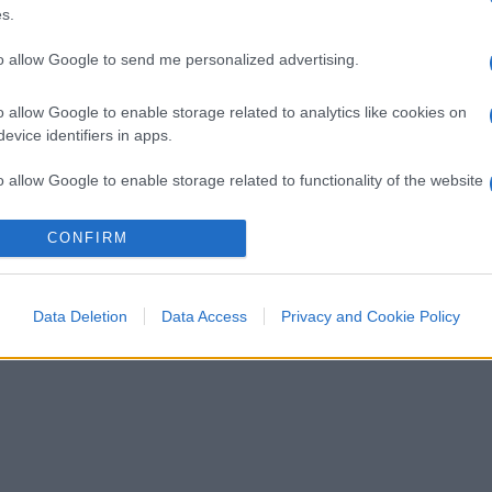
s.
to allow Google to send me personalized advertising.
o allow Google to enable storage related to analytics like cookies on
evice identifiers in apps.
o allow Google to enable storage related to functionality of the website
CONFIRM
o allow Google to enable storage related to personalization.
o allow Google to enable storage related to security, including
Data Deletion
Data Access
Privacy and Cookie Policy
cation functionality and fraud prevention, and other user protection.