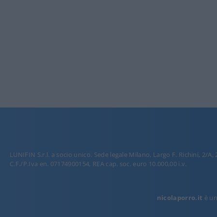
LUNIFIN S.r.l. a socio unico. Sede legale Milano, Largo F. Richini, 2/A,
C.F./P.Iva en. 07174900154, REA cap. soc. euro 10.000,00 i.v.
nicolaporro.it
è una