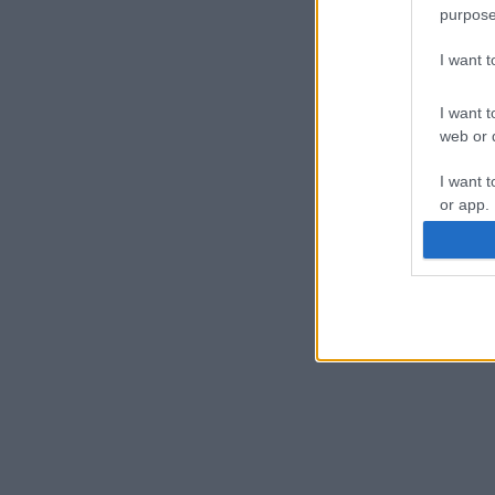
purpose
I want 
I want t
web or d
I want t
or app.
I want t
I want t
authenti