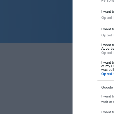
Persona
I want t
Opted 
I want t
Opted 
I want 
Advertis
Opted 
I want t
of my P
was col
Opted 
Google 
I want t
web or d
I want t