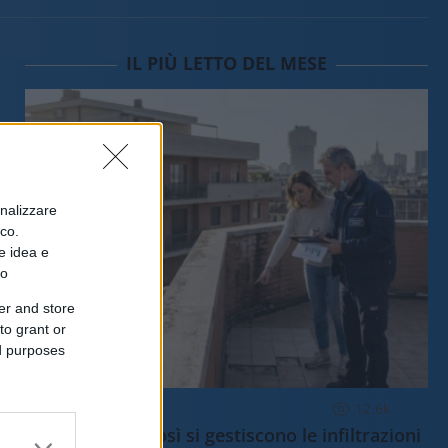
IL PIÙ LETTO DEL MESE
onalizzare
ico.
e idea e
to
er and store
to grant or
ed purposes
ECONOMIA
12.6k
Condominio: così si gestiscono le infiltrazioni