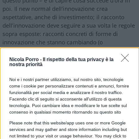
questo punto – è di capire cosa succede d’ora in
poi. Il new normal dell’innovazione crea
aspettative, anche di investimento; il racconto
dell’innovazione deve seguire a sua volta le regole
sopra esposte: racconti concreti di forme di
innovazione che stanno cambiando (o
cambieranno) il nostro mondo, auspicabilmente
in positivo.
Nicola Porro -
Il rispetto della tua privacy è la
nostra priorità
I Megatrend strutturali sono il presente
(non un futuro lontano)
: è in fondo una sorta di
Noi e i nostri partner utilizziamo, sul nostro sito, tecnologie
corollario di quanto detto sull’innovazione, anche
come i cookie per personalizzare contenuti e annunci, fornire
qui l’effetto della pandemia è evidente. Quelli che
funzionalità per social media e analizzare il nostro traffico.
Facendo clic di seguito si acconsente all'utilizzo di questa
sembravano trend lontani (dal cambiamento
tecnologia. Puoi cambiare idea e modificare le tue scelte sul
climatico, alla digitalizzazione, al futuro della
consenso in qualsiasi momento ritornando su questo sito
salute) sono diventati esperienze quotidiane. La
Please note that this website/app uses one or more Google
terribile concretezza della realtà vissuta porta le
services and may gather and store information including but
persone e gli investitori a prestare una attenzione
not limited to your visit or usage behaviour. You may click to