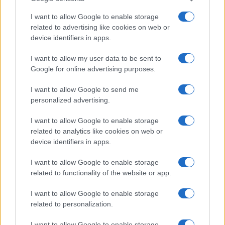
risparmiatori italiani (i dati sono tratti dalla
recente ricerca Eumetra per conto di Assoreti,
I want to allow Google to enable storage
related to advertising like cookies on web or
2021).
device identifiers in apps.
I want to allow my user data to be sent to
Google for online advertising purposes.
I want to allow Google to send me
personalized advertising.
I want to allow Google to enable storage
related to analytics like cookies on web or
device identifiers in apps.
I want to allow Google to enable storage
related to functionality of the website or app.
I want to allow Google to enable storage
related to personalization.
Alla maggior rilevanza sociale corrisponde un
I want to allow Google to enable storage