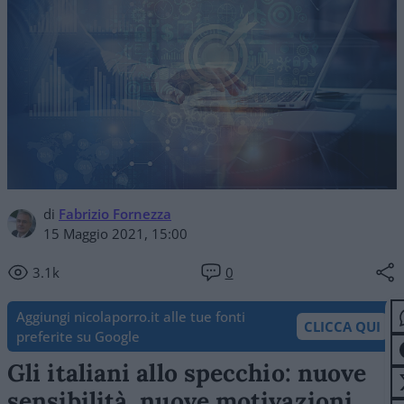
di
Fabrizio Fornezza
15 Maggio 2021, 15:00
3.1k
0
Aggiungi nicolaporro.it alle tue fonti
CLICCA QUI
preferite su Google
Gli italiani allo specchio: nuove
sensibilità, nuove motivazioni