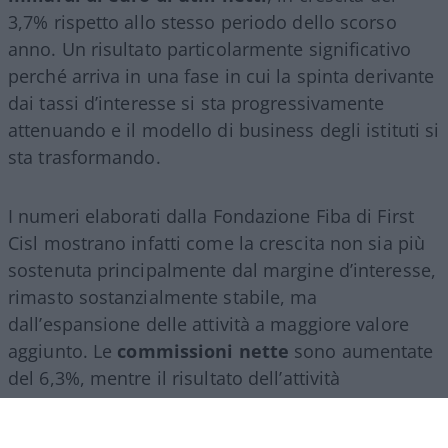
3,7% rispetto allo stesso periodo dello scorso
anno. Un risultato particolarmente significativo
perché arriva in una fase in cui la spinta derivante
dai tassi d’interesse si sta progressivamente
attenuando e il modello di business degli istituti si
sta trasformando.
I numeri elaborati dalla Fondazione Fiba di First
Cisl mostrano infatti come la crescita non sia più
sostenuta principalmente dal margine d’interesse,
rimasto sostanzialmente stabile, ma
dall’espansione delle attività a maggiore valore
aggiunto. Le
commissioni nette
sono aumentate
del 6,3%, mentre il risultato dell’attività
assicurativa è cresciuto del 24,2%, confermando il
ruolo sempre più centrale del
wealth