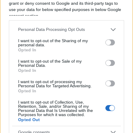
diversa a questi grandi temi del cambiamento
grant or deny consent to Google and its third-party tags to
use your data for below specified purposes in below Google
sociale. Da qui l’interesse a capirne di più, ad
consent section.
ascoltare argomentazioni che parlano di futuri
concreti, di impatti concreti sulle persone e la
Personal Data Processing Opt Outs
società.
I want to opt-out of the Sharing of my
personal data.
Opted In
I want to opt-out of the Sale of my
Personal Data.
Opted In
La consulenza e la magia del
I want to opt-out of processing my
Personal Data for Targeted Advertising.
cambiamento
Opted In
In questo contesto la consulenza accresce la sua
I want to opt-out of Collection, Use,
Retention, Sale, and/or Sharing of my
salienza sociale. Non solo da parte degli
Personal Data that Is Unrelated with the
Purposes for which it was collected.
investitori che utilizzano già ora una consulenza di
Opted Out
qualità, ma anche da parte degli altri investitori e
Google consents