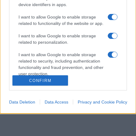
device identifiers in apps.
I want to allow Google to enable storage
related to functionality of the website or app.
I want to allow Google to enable storage
related to personalization.
I want to allow Google to enable storage
POLITICO QUOTIDIANO
12.9k
related to security, including authentication
L'inquietante tesi sul "patto" per le restrizioni
functionality and fraud prevention, and other
Covid: ehi Conte, parla per te
user protection.
CONFIRM
Data Deletion
Data Access
Privacy and Cookie Policy