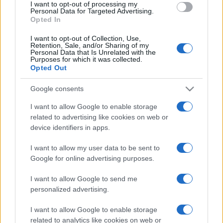
I want to opt-out of processing my
Personal Data for Targeted Advertising.
Opted In
I want to opt-out of Collection, Use,
Retention, Sale, and/or Sharing of my
Non serve più l’ennesima laurea a
Personal Data that Is Unrelated with the
Purposes for which it was collected.
Liliana Segre
Opted Out
Google consents
di
Francesco Teodori
8.5k
29 Gennaio 2024, 8:26
I want to allow Google to enable storage
related to advertising like cookies on web or
device identifiers in apps.
IL PIÙ LETTO DEL MESE
I want to allow my user data to be sent to
Google for online advertising purposes.
I want to allow Google to send me
personalized advertising.
I want to allow Google to enable storage
related to analytics like cookies on web or