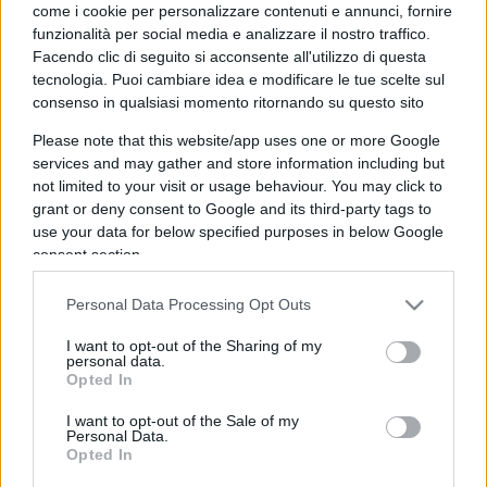
come i cookie per personalizzare contenuti e annunci, fornire
funzionalità per social media e analizzare il nostro traffico.
Facendo clic di seguito si acconsente all'utilizzo di questa
tecnologia. Puoi cambiare idea e modificare le tue scelte sul
consenso in qualsiasi momento ritornando su questo sito
Giorno della Memoria, le origini
Please note that this website/app uses one or more Google
culturali della Shoah
services and may gather and store information including but
not limited to your visit or usage behaviour. You may click to
grant or deny consent to Google and its third-party tags to
di
Michele Marsonet
use your data for below specified purposes in below Google
4.1k
28 Gennaio 2026, 5:49
consent section.
Personal Data Processing Opt Outs
I want to opt-out of the Sharing of my
personal data.
Opted In
I want to opt-out of the Sale of my
Personal Data.
Opted In