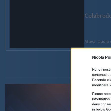
Colabrodo 
Attiva l'audi
Nicola Po
Noi e i nost
contenuti e 
Facendo clic
modificare l
Please note
information 
deny consent
in below Go