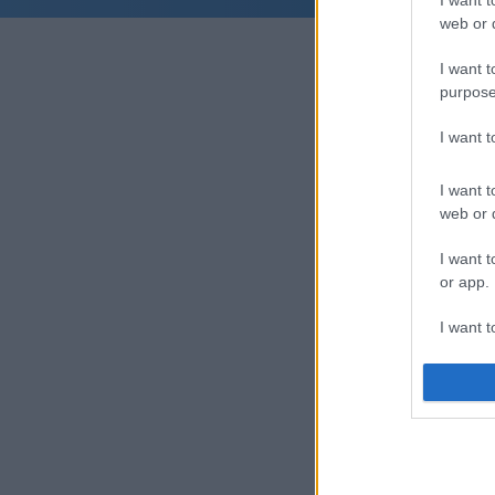
web or d
I want t
purpose
I want 
I want t
web or d
I want t
or app.
I want t
I want t
authenti