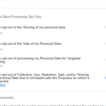
l Data Processing Opt Outs
di
Giancristiano Desiderio
4.7k
19 Giugno 2019, 13:17
o opt-out of the Sharing of my personal data.
In
o opt-out of the Sale of my Personal Data.
In
to opt-out of processing my Personal Data for Targeted
ing.
In
o opt-out of Collection, Use, Retention, Sale, and/or Sharing
ersonal Data that Is Unrelated with the Purposes for which it
lected.
Out
consents
o allow Google to enable storage related to advertising like cookies on