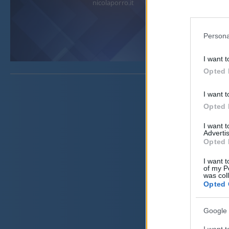
nicolaporro.it
Persona
I want t
Opted 
I want t
Opted 
I want 
Advertis
Opted 
I want t
of my P
was col
Opted 
Google 
I want t