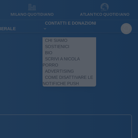
MILANO QUOTIDIANO
ATLANTICO QUOTIDIANO
CONTATTI E DONAZIONI
IBERALE
CHI SIAMO
SOSTIENICI
BIO
SCRIVI A NICOLA
PORRO
ADVERTISING
COME DISATTIVARE LE
NOTIFICHE PUSH