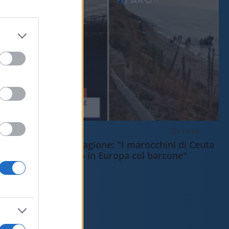
ESTERI
14.6k
Meloni aveva ragione: "I marocchini di Ceuta
sbarcano in Europa col barcone"