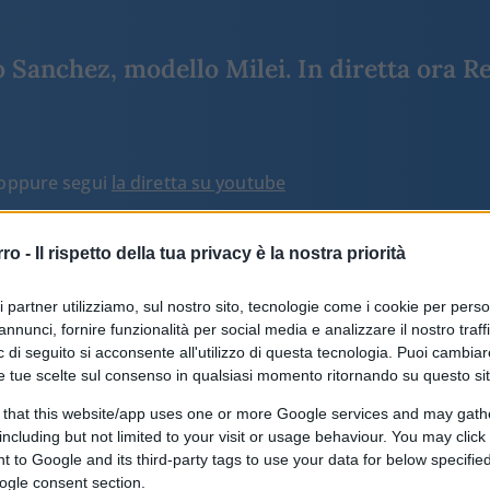
Sanchez, modello Milei. In diretta ora Re
o oppure segui
la diretta su youtube
rro -
Il rispetto della tua privacy è la nostra priorità
ARTICOLI TAGGATI CON #PLATIN
ri partner utilizziamo, sul nostro sito, tecnologie come i cookie per pers
annunci, fornire funzionalità per social media e analizzare il nostro traff
 di seguito si acconsente all'utilizzo di questa tecnologia. Puoi cambiar
e tue scelte sul consenso in qualsiasi momento ritornando su questo si
La punizione di Platini
 that this website/app uses one or more Google services and may gath
including but not limited to your visit or usage behaviour. You may click 
 to Google and its third-party tags to use your data for below specifi
ogle consent section.