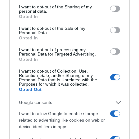
I want to opt-out of the Sharing of my
personal data.
Opted In
Le queer Olimpiadi di Macron fanno
I want to opt-out of the Sale of my
Personal Data.
schifo
Opted In
I want to opt-out of processing my
di
Max Del Papa
Personal Data for Targeted Advertising.
9k
5 Agosto 2024, 15:15
Opted In
I want to opt-out of Collection, Use,
Retention, Sale, and/or Sharing of my
Personal Data that Is Unrelated with the
Purposes for which it was collected.
Opted Out
Google consents
I want to allow Google to enable storage
related to advertising like cookies on web or
device identifiers in apps.