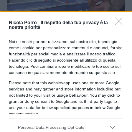
Nicola Porro -
Il rispetto della tua privacy è la
Magia della Senna: pulita a targhe
nostra priorità
alterne. Ma l’Italia la schifa: “Ci
alleniamo in piscina”
Noi e i nostri partner utilizziamo, sul nostro sito, tecnologie
come i cookie per personalizzare contenuti e annunci, fornire
funzionalità per social media e analizzare il nostro traffico.
di Franco Lodige
6.3k
Facendo clic di seguito si acconsente all'utilizzo di questa
7 Agosto 2024, 14:18
tecnologia. Puoi cambiare idea e modificare le tue scelte sul
consenso in qualsiasi momento ritornando su questo sito
Please note that this website/app uses one or more Google
services and may gather and store information including but
not limited to your visit or usage behaviour. You may click to
grant or deny consent to Google and its third-party tags to
use your data for below specified purposes in below Google
consent section.
Personal Data Processing Opt Outs