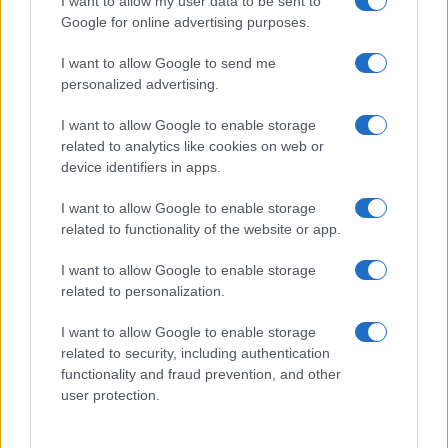
I want to allow my user data to be sent to
Google for online advertising purposes.
La Senna è una fogna a cielo aperto:
I want to allow Google to send me
altri due atleti malati
personalized advertising.
I want to allow Google to enable storage
di Franco Lodige
related to analytics like cookies on web or
10.6k
5 Agosto 2024, 14:13
device identifiers in apps.
I want to allow Google to enable storage
related to functionality of the website or app.
I want to allow Google to enable storage
related to personalization.
I want to allow Google to enable storage
related to security, including authentication
functionality and fraud prevention, and other
user protection.