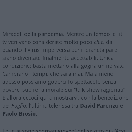
Miracoli della pandemia. Mentre un tempo le liti
tv venivano considerate molto poco
chic
, da
quando il virus imperversa per il pianeta pare
siano diventate finalmente accettabili. Unica
condizione: basta mettano alla gogna un no vax.
Cambiano i tempi, che sarà mai. Ma almeno
adesso possiamo goderci lo spettacolo senza
doverci subire la morale sui “talk show ragionati”.
E allora eccoci qui a mostrarvi, con la benedizione
del
Foglio
, l’ultima telerissa tra
David Parenzo
e
Paolo Brosio
.
I due si sono scornati giovedì nel salotto di
L’Aria