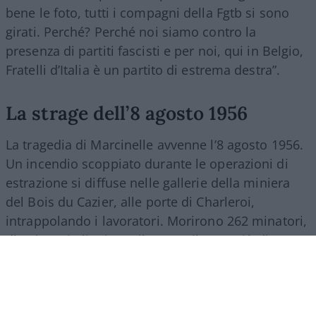
bene le foto, tutti i compagni della Fgtb si sono
girati. Perché? Perché noi siamo contro la
presenza di partiti fascisti e per noi, qui in Belgio,
Fratelli d’Italia è un partito di estrema destra”.
La strage dell’8 agosto 1956
La tragedia di Marcinelle avvenne l’8 agosto 1956.
Un incendio scoppiato durante le operazioni di
estrazione si diffuse nelle gallerie della miniera
del Bois du Cazier, alle porte di Charleroi,
intrappolando i lavoratori. Morirono 262 minatori,
di cui 136 italiani. Tra il 1946 e il 1956 più di 140
mila italiani partirono per il Belgio per lavorare
nelle miniere di carbone della Vallonia. Molti
vivevano in strutture precarie, comprese baracche