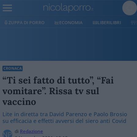
ECONOMIA
LIBERILIBRI
SHOP
SOSTIENICI
CRONACA
“Ti sei fatto di tutto”, “Fai
vomitare”. Rissa tv sul
vaccino
Lite in diretta tra David Parenzo e Paolo Brosio
su efficacia e effetti avversi del siero anti Covid
di
Redazione