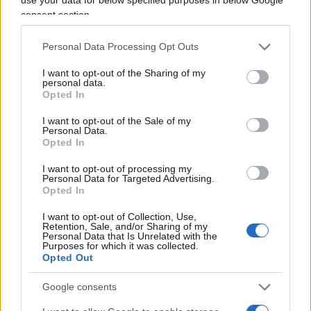
rompi le balle sul vaccino?”.
consent section.
Personal Data Processing Opt Outs
Scontato il putiferio. “Tu sei una persona
I want to opt-out of the Sharing of my
personal data.
disdicevole, ignorante
, tiri fuori l’unico momento
Opted In
di debolezza che ho avuto nella mia vita”, si
difende Brosio. “Ma io lo rispetto”, ribatte
I want to opt-out of the Sale of my
Personal Data.
Parenzo, “però non parlare del vaccino”. Il resto è
Opted In
un fiume in piena di insulti reciproci:
I want to opt-out of processing my
“Vergognoso, ignorante, poveretto”, elenca Brosio
Personal Data for Targeted Advertising.
Opted In
riferendosi alle qualità umane dell’avversario. “Mi
sono convertito, ho la mia fede, è stato un
I want to opt-out of Collection, Use,
Retention, Sale, and/or Sharing of my
periodo circoscritto della mia vita e lo usi come
Personal Data that Is Unrelated with the
Purposes for which it was collected.
argomento contro quello che dico sul vaccino”.
Opted Out
Poi conclude: “
Fai vomitare
: mi fai pena, sei un
Google consents
poveretto”.