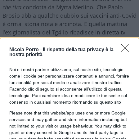
che tira
condotta da Myrta Merlino. Che Paolo
Brosio abbia qualche dubbio sui vaccini anti-Covid
è ormai storia nota e arcinota. E quella mattina
l’ex giornalista del Tg4 lo ribadisce in diretta tv
(“uso spesso cortisone e antibiotici, so che non
fanno male, ma gli effetti collaterali del
Nicola Porro -
Il rispetto della tua privacy è la
nostra priorità
vaccino…”), facendo scattare l’ira funesta di
Parenzo che (Cerasa
dixit
) perde “letteralmente e
Noi e i nostri partner utilizziamo, sul nostro sito, tecnologie
magnificamente” la pazienza. Il co-conduttore de
come i cookie per personalizzare contenuti e annunci, fornire
La Zanzara
prima smanetta sul cellulare alla
funzionalità per social media e analizzare il nostro traffico.
Facendo clic di seguito si acconsente all'utilizzo di questa
ricerca di un’intervista di cinque anni fa, poi
tecnologia. Puoi cambiare idea e modificare le tue scelte sul
affonda il coltello nella piaga: “Stai cercando
consenso in qualsiasi momento ritornando su questo sito
incongruenze sul vaccino che può far male – dice
Please note that this website/app uses one or more Google
– ma leggo da una tua intervista al
Mattino
in cui
services and may gather and store information including but
dici ‘Tra alcol e cocaina: in un’orgia una voce mi
not limited to your visit or usage behaviour. You may click to
ha salvato’.
Ti sei fatto di tutto nella vita
e ora
grant or deny consent to Google and its third-party tags to
use your data for below specified purposes in below Google