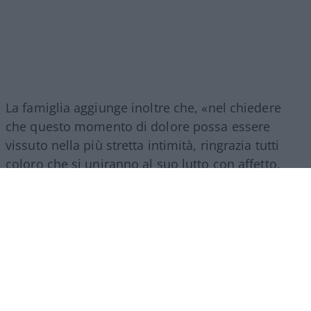
La famiglia aggiunge inoltre che, «nel chiedere
che questo momento di dolore possa essere
vissuto nella più stretta intimità, ringrazia tutti
coloro che si uniranno al suo lutto con affetto,
discrezione e rispetto. Per permettere, a chi lo ha
amato, di ricordarlo e di salutarlo, verrà
organizzata una cerimonia commemorativa nel
mese di settembre».
Considerato uno dei più importanti e amati
cantautori italiani, Guccini aveva esordito nel