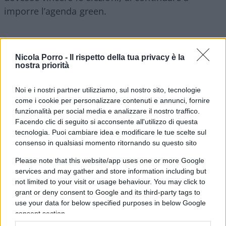
imporre l’agenda green.
Certo è che la sfida in Olanda è una sfida aperta
sotto vari punti di vista e peraltro la discesa in
Nicola Porro -
Il rispetto della tua privacy è la
nostra priorità
campo di Timmermans potrebbe da un lato far
aumentare il consenso della sinistra, ma dall’altro
Noi e i nostri partner utilizziamo, sul nostro sito, tecnologie
far
crescere il consenso del partito BBB
. Il
come i cookie per personalizzare contenuti e annunci, fornire
partito BBB è il partito nato dagli allevatori e dagli
funzionalità per social media e analizzare il nostro traffico.
agricoltori in protesta contro le misure che sono
Facendo clic di seguito si acconsente all'utilizzo di questa
tecnologia. Puoi cambiare idea e modificare le tue scelte sul
state prese negli ultimi mesi e negli ultimi anni da
consenso in qualsiasi momento ritornando su questo sito
parte del governo olandese e, più in generale,
Please note that this website/app uses one or more Google
dell’Europa proprio
sui temi ambientali
con una
services and may gather and store information including but
visione di carattere ideologico che andava a
not limited to your visit or usage behaviour. You may click to
contrastare talvolta con le esigenze dei singoli
grant or deny consent to Google and its third-party tags to
allevatori e le esigenze dei singoli agricoltori.
use your data for below specified purposes in below Google
consent section.