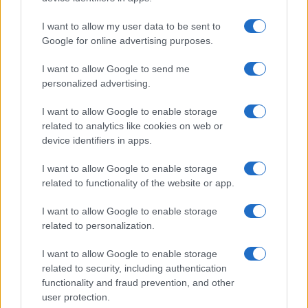
perché ha compreso e ha capito che il prossimo
anno con le elezioni europee ci sarà un cambio di
I want to allow my user data to be sent to
maggioranza all’interno del Parlamento europeo o
Google for online advertising purposes.
comunque che i gruppi che dovranno eleggere la
I want to allow Google to send me
nuova Commissione europea faranno sì che
personalized advertising.
Timmermans
non possa essere rieletto
come
vice-commissario europeo. Più in generale,
I want to allow Google to enable storage
related to analytics like cookies on web or
potrebbe determinare l’impossibilità dei socialisti
device identifiers in apps.
di essere in maggioranza all’interno del
Parlamento europeo.
I want to allow Google to enable storage
related to functionality of the website or app.
Quindi stiamo a vedere come si evolverà nelle
I want to allow Google to enable storage
prossime settimane e
guardiamo con grande
related to personalization.
interesse al contesto olandese
perché è molto
I want to allow Google to enable storage
probabile che l’Olanda possa rappresentare un
related to security, including authentication
laboratorio per una serie di politiche green
functionality and fraud prevention, and other
user protection.
ideologiche che poi verranno realizzate anche in