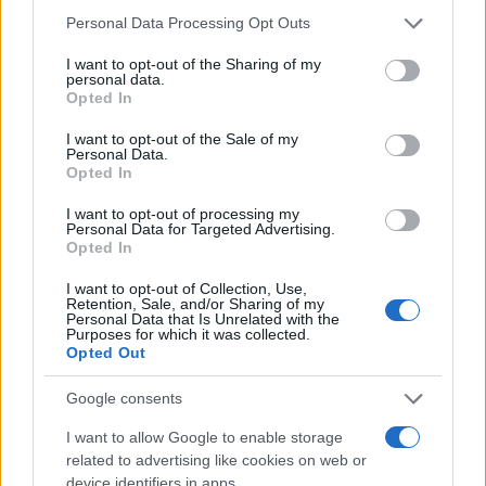
Video
Personal Data Processing Opt Outs
Player
I want to opt-out of the Sharing of my
personal data.
Opted In
I want to opt-out of the Sale of my
Personal Data.
Opted In
I want to opt-out of processing my
Personal Data for Targeted Advertising.
Opted In
00:00
03:53
I want to opt-out of Collection, Use,
Retention, Sale, and/or Sharing of my
Personal Data that Is Unrelated with the
Purposes for which it was collected.
Oggi intanto gioiamo del fatto che Frans
Opted Out
Timmermans ha deciso di fare un passo indietro e
sottolineiamo anche
la ricaduta di carattere
Google consents
politico
. È infatti molto probabile che
I want to allow Google to enable storage
Timmermans abbia deciso di candidarsi in Olanda
related to advertising like cookies on web or
device identifiers in apps.