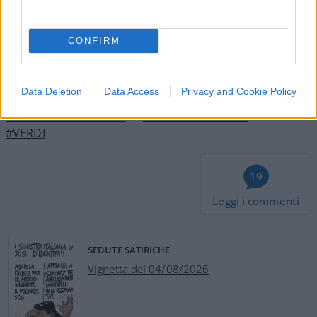
altri Paesi europei tra cui l’Italia.
CONFIRM
Francesco Giubilei, 20 luglio 2023
Data Deletion
Data Access
Privacy and Cookie Policy
#FRANS TIMMERMANS
#UNIONE EUROPEA
#VERDI
19
Leggi i commenti
SEDUTE SATIRICHE
Vignetta del 04/08/2026