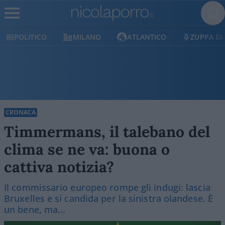
POLITICO
MILANO
ATLANTICO
ZUPPA DI
CRONACA
Timmermans, il talebano del
clima se ne va: buona o
cattiva notizia?
Il commissario europeo rompe gli indugi: lascia
Bruxelles e si candida per la sinistra olandese. È
un bene, ma...