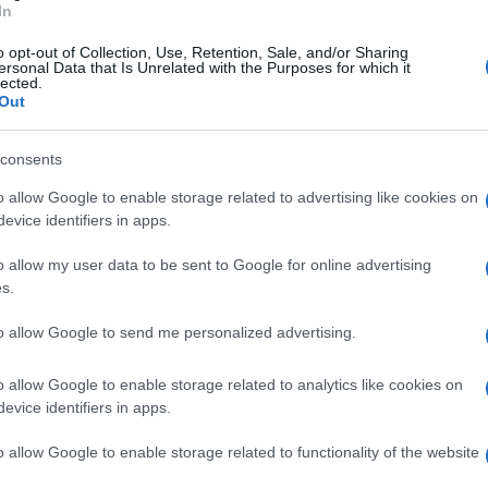
In
ane pullulano da diversi giorni degli articoli
ra
Benjamin
Netanyahu
e
Ali
Khamenei
,
o opt-out of Collection, Use, Retention, Sale, and/or Sharing
ersonal Data that Is Unrelated with the Purposes for which it
una democrazia con un tiranno di un regime
lected.
Out
 di quest’ultimo e quasi riabilitandolo a
 addirittura considerandolo una minaccia
consents
nistro di Israele.
o allow Google to enable storage related to advertising like cookies on
evice identifiers in apps.
 infatti, l’
Iran
non è mai stata una
à del Medio Oriente. E addirittura quella
o allow my user data to be sent to Google for online advertising
 è una favola che gli atlantisti si raccontano
s.
tro
Teheran
. Sostanzialmente l’Iran non
to allow Google to send me personalized advertising.
ella bomba atomica. Anzi: non la vorrebbe
 Teheran abbia oltre 400 chili di uranio
o allow Google to enable storage related to analytics like cookies on
sta poco sopra il 3%: non è che forse a
evice identifiers in apps.
te?
o allow Google to enable storage related to functionality of the website