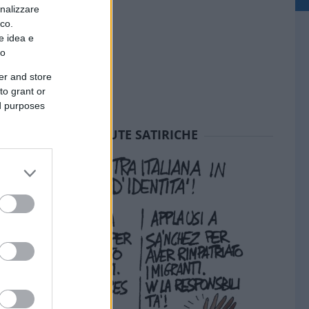
onalizzare
ico.
e idea e
to
er and store
to grant or
ed purposes
SEDUTE SATIRICHE