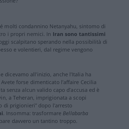
ssione?
ché molti condannino Netanyahu, sintomo di
ro i propri nemici. In
Iran
sono tantissimi
ggi scalpitano sperando nella possibilità di
spesso e volentieri, dal regime vengono
dicevamo all’inizio, anche l’Italia ha
Avete forse dimenticato l’affaire Cecilia
tata senza alcun valido capo d’accusa ed è
Evin, a Teheran, imprigionata a scopi
o di prigionieri” dopo l’arresto
i
. Insomma: trasformare
Bellabarba
 pare davvero un tantino troppo.