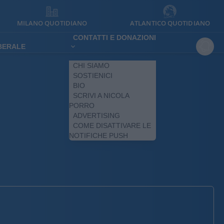
MILANO QUOTIDIANO
ATLANTICO QUOTIDIANO
CONTATTI E DONAZIONI
IBERALE
CHI SIAMO
SOSTIENICI
BIO
SCRIVI A NICOLA
PORRO
ADVERTISING
COME DISATTIVARE LE
NOTIFICHE PUSH