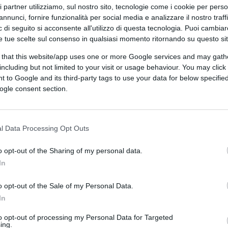
ri partner utilizziamo, sul nostro sito, tecnologie come i cookie per pers
annunci, fornire funzionalità per social media e analizzare il nostro traff
eakmedia tramite Canva.com
 di seguito si acconsente all'utilizzo di questa tecnologia. Puoi cambiar
e tue scelte sul consenso in qualsiasi momento ritornando su questo si
 that this website/app uses one or more Google services and may gath
ferite su Google
CLICCA QUI
including but not limited to your visit or usage behaviour. You may click 
 to Google and its third-party tags to use your data for below specifi
ogle consent section.
0:00
/
--:--
identali, stanno iniziando ad attribuire al
l Data Processing Opt Outs
, l’ayatollah
Khamenei
, una
rrettezza morale e geopolitica.
o opt-out of the Sharing of my personal data.
o il popolo iraniano e le angherie che il
In
ntale (anche a noi italiani,
vedi il caso
o opt-out of the Sale of my Personal Data.
In
to opt-out of processing my Personal Data for Targeted
ing.