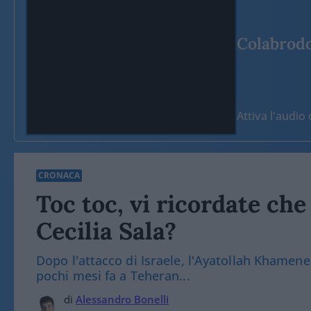
Colabrodo 
Attiva l'audi
CRONACA
Toc toc, vi ricordate che
Cecilia Sala?
Dopo l'attacco di Israele, l'Ayatollah Khamene
pochi mesi fa a Teheran...
di
Alessandro Bonelli