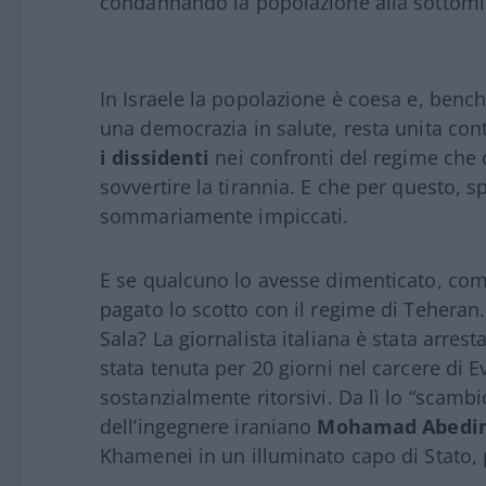
condannando la popolazione alla sottomi
In Israele la popolazione è coesa e, ben
una democrazia in salute, resta unita cont
i dissidenti
nei confronti del regime che o
sovvertire la tirannia. E che per questo, 
sommariamente impiccati.
E se qualcuno lo avesse dimenticato, come 
pagato lo scotto con il regime di Teheran. 
Sala? La giornalista italiana è stata arres
stata tenuta per 20 giorni nel carcere di 
sostanzialmente ritorsivi. Da lì lo “scambi
dell’ingegnere iraniano
Mohamad Abedin
Khamenei in un illuminato capo di Stato,