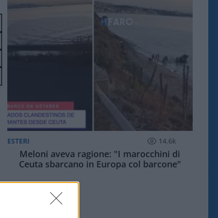
ESTERI
14.6k
Meloni aveva ragione: "I marocchini di
Ceuta sbarcano in Europa col barcone"