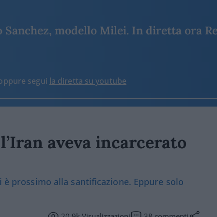
Sanchez, modello Milei. In diretta ora Re
o oppure segui
la diretta su youtube
 l’Iran aveva incarcerato
i è prossimo alla santificazione. Eppure solo
20.9k
Visualizzazioni
38
commenti