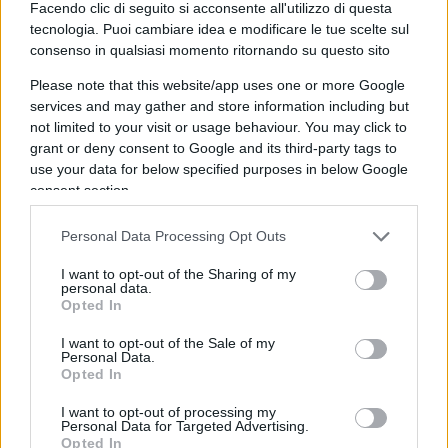
Facendo clic di seguito si acconsente all'utilizzo di questa
mondiali. “Accogliamo con grande favore
tecnologia. Puoi cambiare idea e modificare le tue scelte sul
l’annuncio di un prossimo e imminente cessate il
consenso in qualsiasi momento ritornando su questo sito
fuoco tra Israele e
Libano
propiziato dal Governo
Please note that this website/app uses one or more Google
americano. Sosteniamo con convinzione
questo
services and may gather and store information including but
cruciale passo in avanti per la stabilità di tutto
not limited to your visit or usage behaviour. You may click to
il Medioriente
, al quale abbiamo contribuito con
grant or deny consent to Google and its third-party tags to
use your data for below specified purposes in below Google
la missione a Beirut di lunedì scorso, mantenendo
consent section.
un contatto costante con il presidente Aoun e il
ministro degli Esteri israeliano Saar”, ha scritto su
Personal Data Processing Opt Outs
X il vicepremier e ministro degli Esteri Antonio
I want to opt-out of the Sharing of my
Tajani. “Il cessate il fuoco in
Libano
è cruciale per
personal data.
Opted In
risolvere positivamente il negoziato sull’Iran e
portare rapidamente la pace in tutta la regione”.
I want to opt-out of the Sale of my
Personal Data.
Sulla stessa linea anche Giorgia Meloni:
Opted In
“L’annuncio di un cessate il fuoco tra
Libano
e
I want to opt-out of processing my
Israele è u
n’eccellente notizia e mi congratulo
Personal Data for Targeted Advertising.
Opted In
con i Governi libanese e israeliano per aver