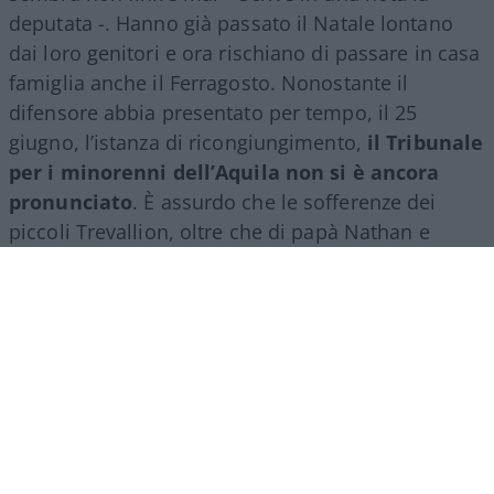
deputata -. Hanno già passato il Natale lontano
dai loro genitori e ora rischiano di passare in casa
famiglia anche il Ferragosto. Nonostante il
difensore abbia presentato per tempo, il 25
giugno, l’istanza di ricongiungimento,
il Tribunale
per i minorenni dell’Aquila non si è ancora
pronunciato
. È assurdo che le sofferenze dei
piccoli Trevallion, oltre che di papà Nathan e
mamma Catherine, debbano essere prolungate
oltre ogni limite ragionevole. A quanto risulta –
conclude la Brambilla – è scaduto anche il termine
per la presentazione di memorie. Manca solo la
decisione del tribunale”.