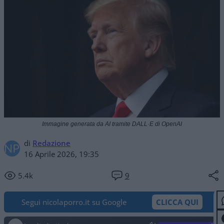
Immagine generata da AI tramite DALL·E di OpenAI
di
Redazione
16 Aprile 2026, 19:35
5.4k
9
Segui nicolaporro.it su Google
CLICCA QUI