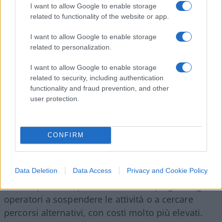
I want to allow Google to enable storage
vi transita circa un quinto del petrolio mondiale.
related to functionality of the website or app.
Oggi, però, il traffico è drasticamente ridotto, con
petroliere ferme o costrette a deviare le rotte,
I want to allow Google to enable storage
mentre molte compagnie evitano l’area per motivi
related to personalization.
di sicurezza.
I want to allow Google to enable storage
related to security, including authentication
functionality and fraud prevention, and other
user protection.
Secondo quanto riportato, Teheran ha
intensificato le minacce contro le navi
commerciali e ha già colpito diversi mercantili,
CONFIRM
contribuendo a creare
un clima di forte
instabilità
. Gli attacchi e il rischio di mine navali
Data Deletion
Data Access
Privacy and Cookie Policy
hanno reso l’area una delle più pericolose al
mondo per il trasporto marittimo, spingendo gli
operatori a sospendere le attività o a cercare
percorsi alternativi, con costi molto più elevati.