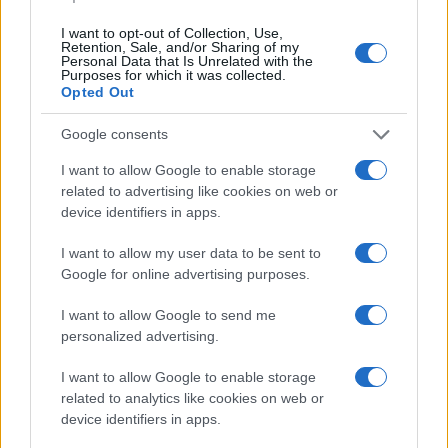
raggiunto questo importante risultato
grazie
I want to opt-out of Collection, Use,
Retention, Sale, and/or Sharing of my
alla mediazione degli Stati Uniti. È ora
Personal Data that Is Unrelated with the
Purposes for which it was collected.
fondamentale che il cessate il fuoco sia
Opted Out
pienamente rispettato. Hezbollah, che ha la
responsabilità di aver dato il via a questo
Google consents
conflitto, deve cessare ogni azione contro Israele
I want to allow Google to enable storage
e rispettare le decisioni assunte dal Governo
related to advertising like cookies on web or
device identifiers in apps.
libanese”.
I want to allow my user data to be sent to
La tregua tra i due paesi è ovviamente un passo in
Google for online advertising purposes.
avanti, anche nell’ottica di una conclusione del
I want to allow Google to send me
conflitto nella regione “entro aprile” come
personalized advertising.
promesso da Trump. Ne va anche dell’economia
I want to allow Google to enable storage
mondiale.
Lo Stretto di Hormuz rappresenta
related to analytics like cookies on web or
infatti uno snodo fondamentale per il
device identifiers in apps.
trasporto di petrolio e gas:
in condizioni normali