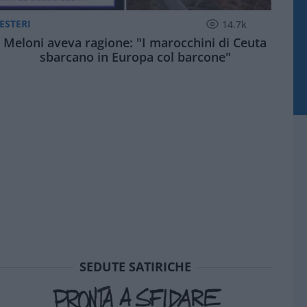
ESTERI
14.7k
Meloni aveva ragione: "I marocchini di Ceuta
sbarcano in Europa col barcone"
6
7
nno fa
un anno fa
un anno fa
i sente Starmer e
Conte: "Grave attacco
L'Iran: "Pron
Usa"
SEDUTE SATIRICHE