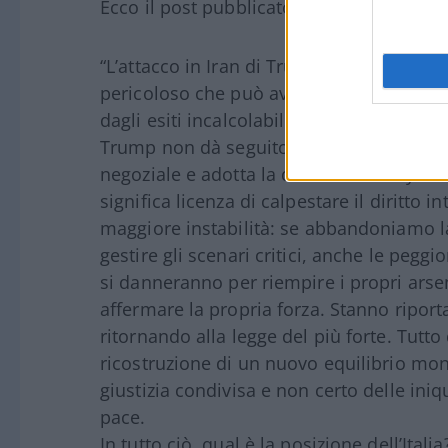
Ecco il post pubblicato da Giuseppe Cont
“L’attacco in Iran di Trump, a fianco del
pericoloso che può avere conseguenze ca
dagli esiti incalcolabili, generando tensi
Trump non dà seguito ai suoi iniziali prop
negoziale e adotta la dottrina Netanyahu:
significa licenza di calpestare il diritto
maggiore instabilità: se abbandoniamo la 
gestire gli scenari critici, anche le peggi
si danneranno per riempire i propri arsen
affermare la propria forza. Stanno riporta
ritornando alla legge del più forte. Tutto
ricostruzione di un nuovo equilibrio mond
giustizia condivisa e non certo delle ini
pace.
In tutto ciò, qual è la posizione dell’Itali