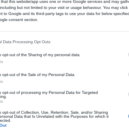
ano nei prossimi anni” Ma “non temo che
 that this website/app uses one or more Google services and may gath
including but not limited to your visit or usage behaviour. You may click 
gato”.
 to Google and its third-party tags to use your data for below specifi
ogle consent section.
ti nucleari
l Data Processing Opt Outs
dicata nel nostro Paese e le sue radici non
o opt-out of the Sharing of my personal data.
tavoce dell’agenzia statale iraniana per
In
o opt-out of the Sale of my Personal Data.
a prima volta che la nostra industria nucleare
In
 nuovo”.
to opt-out of processing my Personal Data for Targeted
ing.
In
o opt-out of Collection, Use, Retention, Sale, and/or Sharing
ersonal Data that Is Unrelated with the Purposes for which it
hlein
lected.
Out