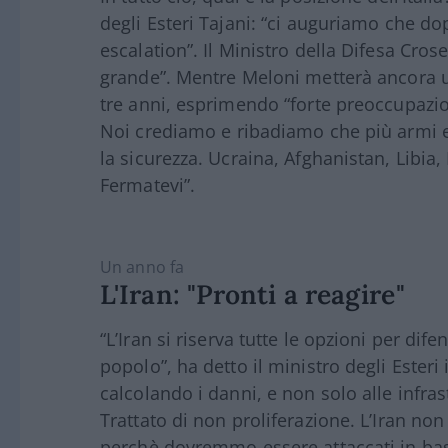
degli Esteri Tajani: “ci auguriamo che do
escalation”. Il Ministro della Difesa Crose
grande”. Mentre Meloni metterà ancora un
tre anni, esprimendo “forte preoccupazi
Noi crediamo e ribadiamo che più armi e
la sicurezza. Ucraina, Afghanistan, Libia
Fermatevi”.
un anno fa
L'Iran: "Pronti a reagire"
“L’Iran si riserva tutte le opzioni per dife
popolo”, ha detto il ministro degli Ester
calcolando i danni, e non solo alle infras
Trattato di non proliferazione. L’Iran no
perchè dovremmo essere attaccati in base