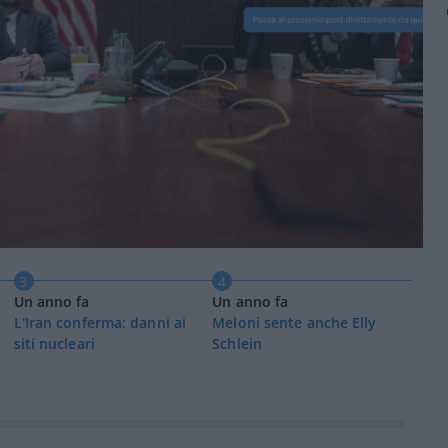
3
4
5
un anno fa
un anno fa
un a
L'Iran conferma: danni ai
Meloni sente anche Elly
Melon
siti nucleari
Schlein
Merz