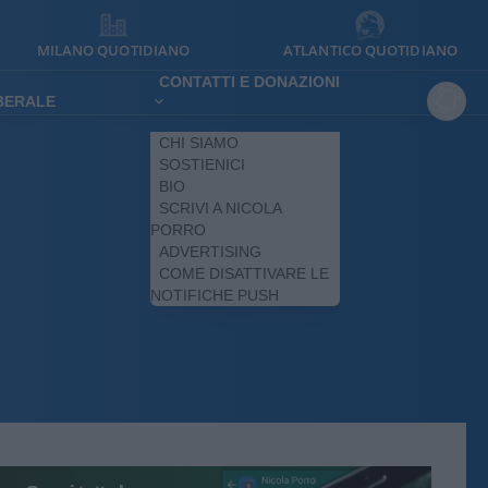
MILANO QUOTIDIANO
ATLANTICO QUOTIDIANO
CONTATTI E DONAZIONI
IBERALE
CHI SIAMO
SOSTIENICI
BIO
SCRIVI A NICOLA
PORRO
ADVERTISING
COME DISATTIVARE LE
NOTIFICHE PUSH