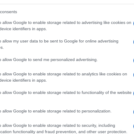
ra la Presidente del Consiglio Giorgia Meloni
consents
ly Schlein a seguito degli attacchi degli Usa
o allow Google to enable storage related to advertising like cookies on
evice identifiers in apps.
o allow my user data to be sent to Google for online advertising
s.
rz
to allow Google to send me personalized advertising.
in
Iran
, il presidente del Consiglio Giorgia
o allow Google to enable storage related to analytics like cookies on
i con il primo ministro del Regno Unito Keir
evice identifiers in apps.
blica Federale di Germania Friedrich Merz.
o allow Google to enable storage related to functionality of the website
o allow Google to enable storage related to personalization.
o allow Google to enable storage related to security, including
cation functionality and fraud prevention, and other user protection.