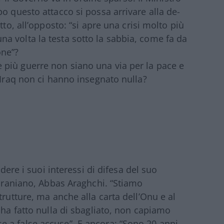
po questo attacco si possa arrivare alla de-
tto, all’opposto: “si apre una crisi molto più
a volta la testa sotto la sabbia, come fa da
one”?
 più guerre non siano una via per la pace e
, Iraq non ci hanno insegnato nulla?
ndere i suoi interessi di difesa del suo
i iraniano, Abbas Araghchi. “Stiamo
trutture, ma anche alla carta dell’Onu e al
n ha fatto nulla di sbagliato, non capiamo
 a false accuse”. E ancora: “Sono 20 anni