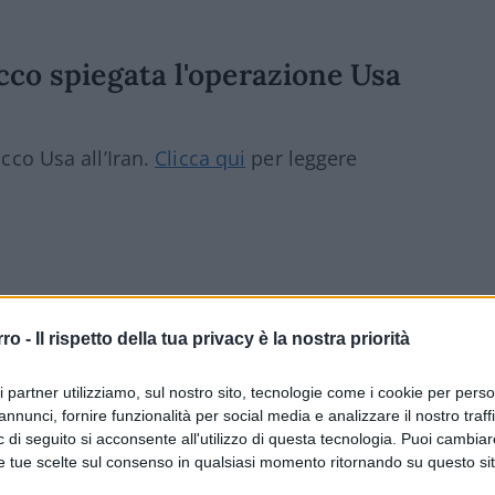
cco spiegata l'operazione Usa
acco Usa all’Iran.
Clicca qui
per leggere
ran"
rro -
Il rispetto della tua privacy è la nostra priorità
boots on the ground'”, ha detto Vance ai
ri partner utilizziamo, sul nostro sito, tecnologie come i cookie per pers
lla nostra intelligence ci hanno spinto ad
annunci, fornire funzionalità per social media e analizzare il nostro traff
onflitto sul campo: “Vogliamo parlare con
 di seguito si acconsente all'utilizzo di questa tecnologia. Puoi cambiar
e tue scelte sul consenso in qualsiasi momento ritornando su questo si
. Ora lavoreremo per smantellare in modo