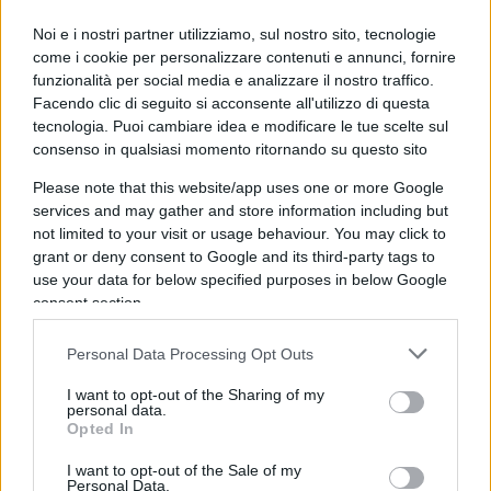
Noi e i nostri partner utilizziamo, sul nostro sito, tecnologie
come i cookie per personalizzare contenuti e annunci, fornire
sergino
funzionalità per social media e analizzare il nostro traffico.
17 Gennaio 2022, 15:29 15:29
Facendo clic di seguito si acconsente all'utilizzo di questa
tecnologia. Puoi cambiare idea e modificare le tue scelte sul
Ma è mai possibile che dell’opinione delle “gente” …Se ne
consenso in qualsiasi momento ritornando su questo sito
strafregano sempre Tutti ? (e pure con Arroganza ! ).
Please note that this website/app uses one or more Google
services and may gather and store information including but
Rispondi
not limited to your visit or usage behaviour. You may click to
grant or deny consent to Google and its third-party tags to
use your data for below specified purposes in below Google
Giancarlo 2021
consent section.
16 Gennaio 2022, 19:30 19:30
La Germania cosa penserebbe della situazione italiana, non
Personal Data Processing Opt Outs
vorrebbe forse che andasse avanti esattamente come
I want to opt-out of the Sharing of my
adesso con l`accoppiata Mattarella-Draghi almeno fino alle
personal data.
Opted In
prossime elezioni?
E lo Spread, cosa penserebbe di Berlusconi, ha cambiato
I want to opt-out of the Sale of my
Personal Data.