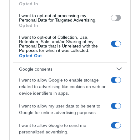
idea dal 2011?
Opted In
I want to opt-out of processing my
Rispondi
Personal Data for Targeted Advertising.
Opted In
David
I want to opt-out of Collection, Use,
Retention, Sale, and/or Sharing of my
16 Gennaio 2022, 17:25 17:25
Personal Data that Is Unrelated with the
Purposes for which it was collected.
Per il PD accettare il cavaliere come Presidente sarebbe un
Opted Out
ottimo esercizio di democrazia
Google consents
Rispondi
I want to allow Google to enable storage
related to advertising like cookies on web or
device identifiers in apps.
Carica altri commenti
I want to allow my user data to be sent to
Google for online advertising purposes.
I want to allow Google to send me
personalized advertising.