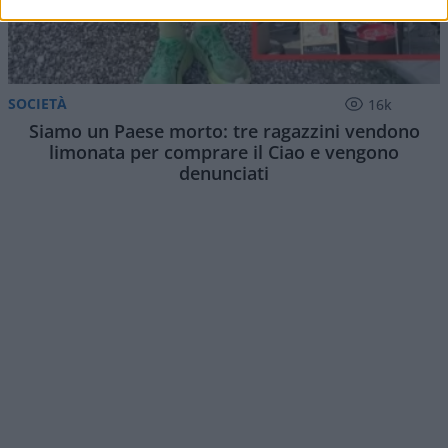
SOCIETÀ
16k
Siamo un Paese morto: tre ragazzini vendono
limonata per comprare il Ciao e vengono
denunciati