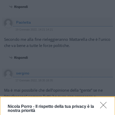
Rispondi
Paoletta
19 Gennaio 2022, 14:21 14:21
Secondo me alla fine rieleggieranno Mattarella che è l’unico
che va bene a tutte le forze politiche.
Rispondi
sergino
17 Gennaio 2022, 18:35 18:35
Ma è mai possibile che dell’opinione della “gente” se ne
“strafregano” sempre Tutti ? e pure con arroganza e
nonchalance .
Nicola Porro -
Il rispetto della tua privacy è la
nostra priorità
Rispondi