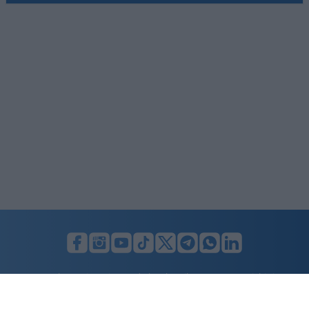
LUNIFIN S.r.l. a socio unico. Sede legale Milano, Largo F. Richini, 2/A,
20122 (MI), C.F./P.Iva en. 07174900154, REA cap. soc. euro 10.000,00
i.v.