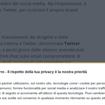
edini del social media. Ma l’impressione, è
Twitter, per costruire il proprio brand
 licenziamenti dei dirigenti e delle
za interna a Twitter, denominata
Twitter
, a pochi giorni dalle elezioni presidenziali
York Post sulle email compromettenti di
e degli account da intraprendere nei
residente in carica Usa,
Donald Trump
, nei
rro -
Il rispetto della tua privacy è la nostra priorità
l, nel gennaio del 2021.
ri partner utilizziamo, sul nostro sito, tecnologie come i cookie per pers
 di oscuramento da parte di Twitter, uscì il
annunci, fornire funzionalità per social media e analizzare il nostro traff
 di seguito si acconsente all'utilizzo di questa tecnologia. Puoi cambiar
llaboratore del tabloid conservatore
e tue scelte sul consenso in qualsiasi momento ritornando su questo si
 nel 2015, tra il figlio dell’allora vice