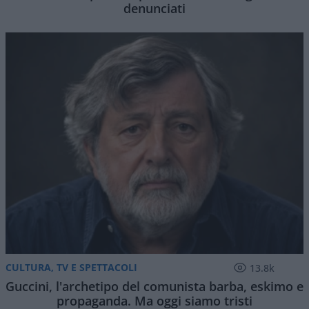
denunciati
CULTURA, TV E SPETTACOLI
13.8k
Guccini, l'archetipo del comunista barba, eskimo e
propaganda. Ma oggi siamo tristi