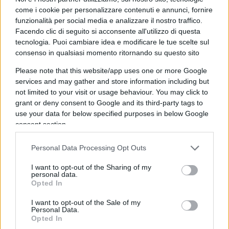
conduttrice e autrice Rai di “Codice: la vita è
come i cookie per personalizzare contenuti e annunci, fornire
digitale”; Derrick de Kerckhove, sociologo,
funzionalità per social media e analizzare il nostro traffico.
accademico e direttore scientifico di Media
Facendo clic di seguito si acconsente all'utilizzo di questa
tecnologia. Puoi cambiare idea e modificare le tue scelte sul
Duemila; Fernando Vacarini, Responsabile Media
consenso in qualsiasi momento ritornando su questo sito
Relations, Corporate Reputation and Digital PR del
Gruppo Unipol e il vincitore del Premio «Opening
Please note that this website/app uses one or more Google
services and may gather and store information including but
New Ways of Journalism» 2024. Il riconoscimento
not limited to your visit or usage behaviour. You may click to
è assegnato dal big delle polizze ai giovani
grant or deny consent to Google and its third-party tags to
giornalisti che hanno contribuito alla
use your data for below specified purposes in below Google
consent section.
sensibilizzazione del pubblico utilizzando i new
media e adottando nuove modalità di
Personal Data Processing Opt Outs
interlocuzione nel rispetto della deontologia. A
moderare il dibattito sarà Vittorio Verdone,
I want to opt-out of the Sharing of my
personal data.
Direttore Communication and Media Relation del
Opted In
Gruppo Unipol.
I want to opt-out of the Sale of my
Personal Data.
Opted In