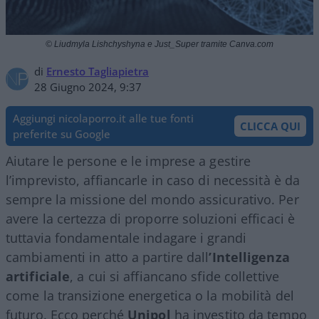
© Liudmyla Lishchyshyna e Just_Super tramite Canva.com
di
Ernesto Tagliapietra
28 Giugno 2024, 9:37
Aggiungi nicolaporro.it alle tue fonti
CLICCA QUI
preferite su Google
Aiutare le persone e le imprese a gestire
l’imprevisto, affiancarle in caso di necessità è da
sempre la missione del mondo assicurativo. Per
avere la certezza di proporre soluzioni efficaci è
tuttavia fondamentale indagare i grandi
cambiamenti in atto a partire dall
’Intelligenza
artificiale
, a cui si affiancano sfide collettive
come la transizione energetica o la mobilità del
futuro. Ecco perché
Unipol
ha investito da tempo