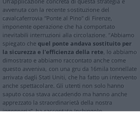
Un’applicazione concreta di questa strategia è
avvenuta con la recente sostituzione del
cavalcaferrovia “Ponte al Pino” di Firenze,
imponente operazione che ha comportato
inevitabili interruzioni alla circolazione. “Abbiamo
spiegato che
quel ponte andava sostituito per
la sicurezza e l’efficienza della rete
, lo abbiamo
dimostrato e abbiamo raccontato anche come
questo avveniva, con una gru da 16mila tonnellate
arrivata dagli Stati Uniti, che ha fatto un intervento
anche spettacolare. Gli utenti non solo hanno
saputo cosa stava accadendo ma hanno anche
apprezzato la straordinarietà della nostra
ingegneria”, ha raccontato Inchingolo.
Il racconto del Gruppo Fs, ha aggiunto l’esperto, si
estende poi a tutte le attività svolte nel mondo.