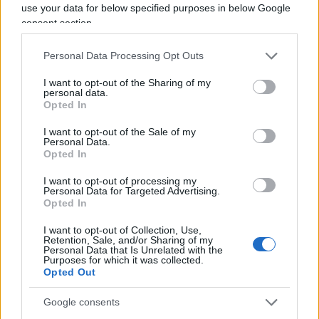
misura religiosa quanto nella sua tradizione
use your data for below specified purposes in below Google
consent section.
cristiana e cattolica, in una dimensione dunque
più ampia: è l’Europa “delle cattedrali” a
Personal Data Processing Opt Outs
scomparire trascinandosi nell’abisso la grande
cultura anche laica, la filosofia che può
I want to opt-out of the Sharing of my
personal data.
contrapporsi ma mai prescindere dal magistero,
Opted In
la sua cultura millenaria; è il Carlo Magno
I want to opt-out of the Sale of my
incoronato la notte di Natale dell’anno Ottocento
Personal Data.
Opted In
che impone la scrittura musicale per adottare “un
solo canto” da Roma a Parigi, vale a dire in tutto il
I want to opt-out of processing my
Personal Data for Targeted Advertising.
continente, e manda i
missi dominici
, manda il
Opted In
povero monaco Simone per conventi e abbazie
I want to opt-out of Collection, Use,
nella missione impossibile di attuare ciò che
Retention, Sale, and/or Sharing of my
Personal Data that Is Unrelated with the
controllare non si può. Difatti ciascuno continua a
Purposes for which it was collected.
Opted Out
cantare come gli pare, ma allo stesso tempo dalla
notazione quadrata, dalla musica iscritta si
Google consents
sviluppa una tradizione nuova: la musica cristiana