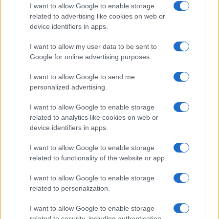
I want to allow Google to enable storage
antica, di ricchissimo lascito orale, germina in
related to advertising like cookies on web or
nuove forme e nuove sensibilità, origina il canto
device identifiers in apps.
provenzale anche profano, i trovatori del sud della
I want to allow my user data to be sent to
Francia mentre in fondo all’Italia Giacomo da
Google for online advertising purposes.
Lentini inventa il sonetto e quindi san Francesco e
il Cantico delle Creature, Iacopone e le laudi, ed è
I want to allow Google to send me
personalized advertising.
già Dante e la strada è tracciata ed è una strada
sontuosa, irripetibile e irreperibile altrove
I want to allow Google to enable storage
nell’universo.
Forse la cultura tradizionalista
,
related to analytics like cookies on web or
non si dica di destra, non la si targhi per forza,
device identifiers in apps.
dovrebbe recuperare, se ancora è in grado, questo
I want to allow Google to enable storage
lascito intellettuale e artistico invece di lasciarlo
related to functionality of the website or app.
alle volgarizzazioni, alle banalizzazioni della
I want to allow Google to enable storage
sinistra:
ma la destra si va poppizzando in
related to personalization.
modo indecente e servile
oppure infognando
nel solito retaggio delle truci memorie che ancora
I want to allow Google to enable storage
related to security, including authentication