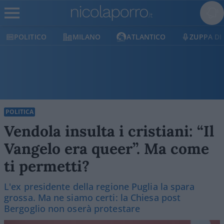
POLITICO
MILANO
ATLANTICO
ZUPPA DI
POLITICA
Vendola insulta i cristiani: “Il
Vangelo era queer”. Ma come
ti permetti?
L'ex presidente della regione Puglia la spara
grossa. Ma ne siamo certi: la Chiesa post
Bergoglio non oserà protestare