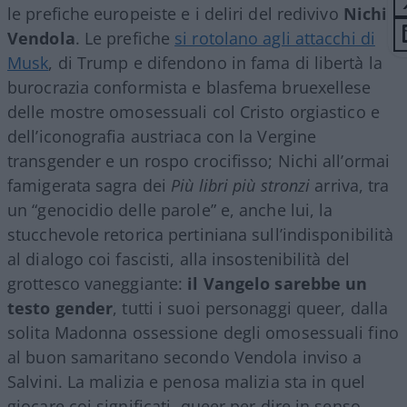
le prefiche europeiste e i deliri del redivivo
Nichi
Vendola
. Le prefiche
si rotolano agli attacchi di
Musk
, di Trump e difendono in fama di libertà la
burocrazia conformista e blasfema bruexellese
delle mostre omosessuali col Cristo orgiastico e
dell’iconografia austriaca con la Vergine
transgender e un rospo crocifisso; Nichi all’ormai
famigerata sagra dei
Più libri più stronzi
arriva, tra
un “genocidio delle parole” e, anche lui, la
stucchevole retorica pertiniana sull’indisponibilità
al dialogo coi fascisti, alla insostenibilità del
grottesco vaneggiante:
il Vangelo sarebbe un
testo gender
, tutti i suoi personaggi queer, dalla
solita Madonna ossessione degli omosessuali fino
al buon samaritano secondo Vendola inviso a
Salvini. La malizia e penosa malizia sta in quel
giocare coi significati, queer per dire in senso