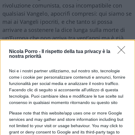
rivoluzione comunista, cosa incompatibile con
qualsiasi Vangelo, apocrifi compresi: qui siamo se
mai ai Vangeli ipocriti, e che tanto si possa
arrivare a sostenere la dice lunga sulla morte di
un’Europa che non arriva tra vent’anni ma è già
vecchia di vent’anni; a dirlo non sono tanto, in
Nicola Porro -
Il rispetto della tua privacy è la
modo tranchant e magari piatto, i Trump e i Musk
nostra priorità
ma un uomo di dottrina inviso alle gerarchie
vaticane come Robert Sarah: “Un albero, se gli
Noi e i nostri partner utilizziamo, sul nostro sito, tecnologie
come i cookie per personalizzare contenuti e annunci, fornire
tagli le radici, muore e l’Europa è quell’albero”.
E
funzionalità per social media e analizzare il nostro traffico.
denuncia l’immigrazione selvaggia e suicida
, le
Facendo clic di seguito si acconsente all'utilizzo di questa
pratiche demoniache dell’utero in affitto e delle
tecnologia. Puoi cambiare idea e modificare le tue scelte sul
sessualità a pendola, oggi qui domani là.
consenso in qualsiasi momento ritornando su questo sito
Please note that this website/app uses one or more Google
services and may gather and store information including but
not limited to your visit or usage behaviour. You may click to
Morto, il grande albero europeo, non solo a
grant or deny consent to Google and its third-party tags to