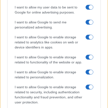
Leggi i commenti
I want to allow my user data to be sent to
Google for online advertising purposes.
SEDUTE SATIRICHE
I want to allow Google to send me
personalized advertising.
Vignetta del 04/08/2026
I want to allow Google to enable storage
related to analytics like cookies on web or
device identifiers in apps.
Vai all'archivio delle vignette
I want to allow Google to enable storage
related to functionality of the website or app.
I want to allow Google to enable storage
related to personalization.
La caduta degli dei del Covid
I want to allow Google to enable storage
related to security, including authentication
functionality and fraud prevention, and other
Ogni giorno un po' di veleno sulle cose del mondo
user protection.