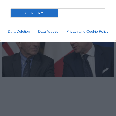
di
Il barista
1.5k
0
7 Agosto 2026, 8:20
CONFIRM
Data Deletion
Data Access
Privacy and Cookie Policy