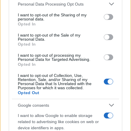
Personal Data Processing Opt Outs
Io ritengo che
paragonare l’omosessualità
al
I want to opt-out of the Sharing of my
personal data.
satanismo sia una colossale baggianata,
Opted In
considero l’aborto la soppressione di una vita,
I want to opt-out of the Sale of my
anche da un punto di vista laico, ma la nostra 140
Personal Data.
Opted In
una buona ed equilibrata legge. Sarei tuttavia
curioso di sapere cosa pensano i relatori del
I want to opt-out of processing my
Personal Data for Targeted Advertising.
Congresso: anche perché, per tutti, conservatori e
Opted In
progressisti, dovrebbe essere chiaro che la
I want to opt-out of Collection, Use,
Retention, Sale, and/or Sharing of my
Personal Data that Is Unrelated with the
#FAMIGLIA
#POLITICAMENTE CORRETTO
Purposes for which it was collected.
Opted Out
Pagina
PAGINA
Precedente
Google consents
SUCCESSIVA
I want to allow Google to enable storage
related to advertising like cookies on web or
40
device identifiers in apps.