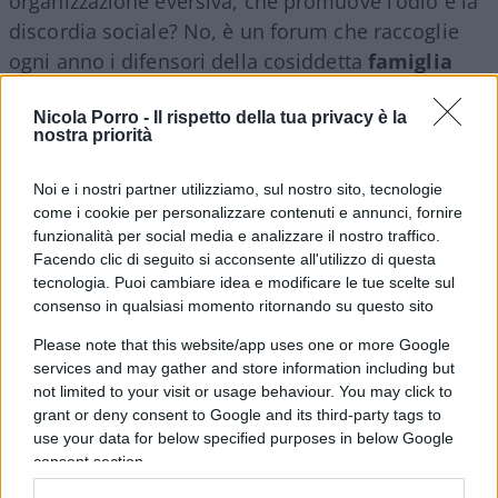
organizzazione eversiva, che promuove l’odio e la
discordia sociale? No, è un forum che raccoglie
ogni anno i difensori della cosiddetta
famiglia
tradizionale
, quella fondata sull’unione di un
uomo e di una donna, peraltro iscritta nella nostra
Nicola Porro -
Il rispetto della tua privacy è la
nostra priorità
Costituzione.
Noi e i nostri partner utilizziamo, sul nostro sito, tecnologie
come i cookie per personalizzare contenuti e annunci, fornire
funzionalità per social media e analizzare il nostro traffico.
I sostenitori di questo forum sono quindi
Facendo clic di seguito si acconsente all'utilizzo di questa
socialmente conservatori
anche se avranno
tecnologia. Puoi cambiare idea e modificare le tue scelte sul
opinioni politiche diverse e sicuramente
consenso in qualsiasi momento ritornando su questo sito
voteranno per i partiti più vari. Alcuni di loro
Please note that this website/app uses one or more Google
sostengono idee ultra tradizionaliste, difficilmente
services and may gather and store information including but
not limited to your visit or usage behaviour. You may click to
replicabili oggi, mentre altri si saranno, in diverse
grant or deny consent to Google and its third-party tags to
occasioni, espressi in maniera pittoresca. Ma la
use your data for below specified purposes in below Google
loro opinione, quella di tutti loro, andrebbe
consent section.
ascoltata.