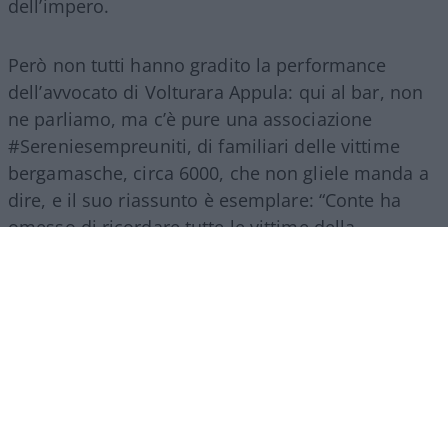
dell’impero.
Però non tutti hanno gradito la performance
dell’avvocato di Volturara Appula: qui al bar, non
ne parliamo, ma c’è pure una associazione
#Sereniesempreuniti, di familiari delle vittime
bergamasche, circa 6000, che non gliele manda a
dire, e il suo riassunto è esemplare: “Conte ha
omesso di ricordare tutte le vittime della
pandemia, vite spezzate che hanno pagato il
prezzo più alto di
una gestione ritenuta
inadeguata dell’emergenza
. Nel corso
dell’audizione ha fatto solo un fugace riferimento
al dolore dei familiari delle vittime, con i quali non
si è mai confrontato direttamente. Ma,
soprattutto, non ha risposto alla domanda che da
anni gli stessi familiari e molti cittadini,