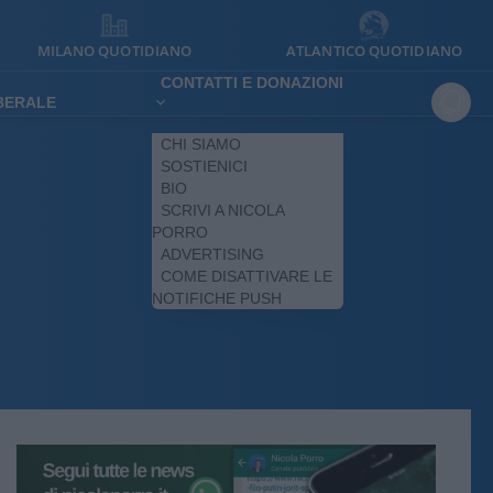
MILANO QUOTIDIANO
ATLANTICO QUOTIDIANO
CONTATTI E DONAZIONI
IBERALE
CHI SIAMO
SOSTIENICI
BIO
SCRIVI A NICOLA
PORRO
ADVERTISING
COME DISATTIVARE LE
NOTIFICHE PUSH