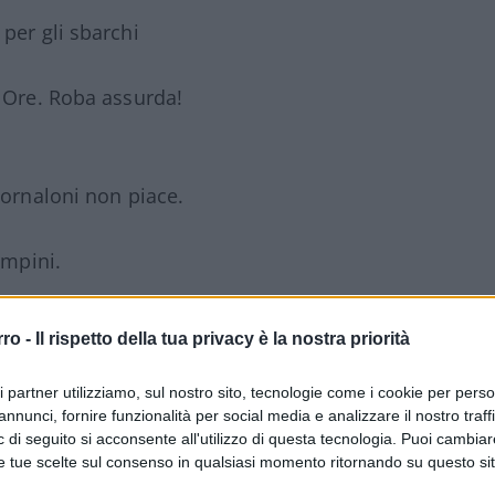
 per gli sbarchi
4 Ore. Roba assurda!
iornaloni non piace.
ampini.
SEPPE CONTE
#MATTEO SALVINI
#ONG
rro -
Il rispetto della tua privacy è la nostra priorità
ri partner utilizziamo, sul nostro sito, tecnologie come i cookie per pers
35
annunci, fornire funzionalità per social media e analizzare il nostro traff
Leggi i commenti
 di seguito si acconsente all'utilizzo di questa tecnologia. Puoi cambiar
e tue scelte sul consenso in qualsiasi momento ritornando su questo si