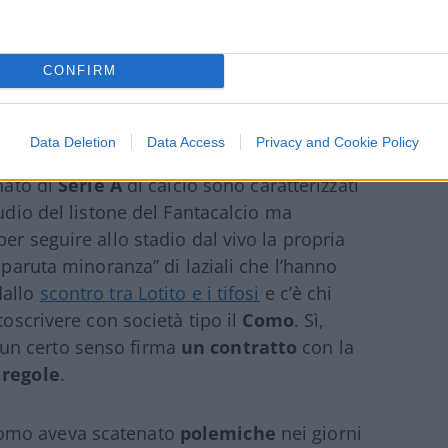
CONFIRM
Data Deletion
Data Access
Privacy and Cookie Policy
onato di
Serie A
di calcio sono caratterizzati
tudio del listone del Fantacalcio ma
er seguire allo stadio dal vivo la propria
sparuta minoranza” di laziali che l’hanno
dallo
scontro tra Lotito e i tifosi
e c’è chi
toscrivere con società tipo il
Como
. Sì,
un certo senso firma
un contratto
con la
 regole
.
Como aveva scatenato
polemiche
nei giorni