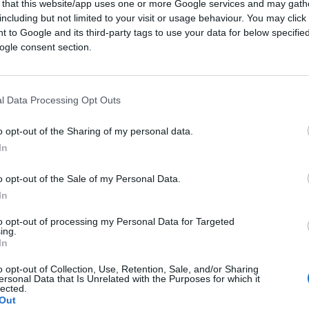
 that this website/app uses one or more Google services and may gath
including but not limited to your visit or usage behaviour. You may click 
 to Google and its third-party tags to use your data for below specifi
ogle consent section.
sa di controllare chi ha
l Data Processing Opt Outs
ntrolli sugli abbonati: pagare il posto non
o opt-out of the Sharing of my personal data.
arlo
In
o opt-out of the Sale of my Personal Data.
1.4k
Visualizzazioni
1
commento
In
to opt-out of processing my Personal Data for Targeted
ing.
In
o opt-out of Collection, Use, Retention, Sale, and/or Sharing
ersonal Data that Is Unrelated with the Purposes for which it
lected.
Out