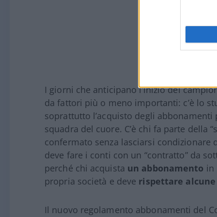
I giorni che anticipano l’inizio del campi
da fattori più o meno importanti: c’è lo s
soprattutto l’acquisto degli abbonamenti p
squadra del cuore. C’è chi fa parte della “
confermato senza lasciarsi condizionare 
deve fare i conti con un “contratto” da sot
perché chi acquista
un abbonamento
in 
propria società e deve
rispettare alcune
Il nuovo regolamento abbonamenti del 