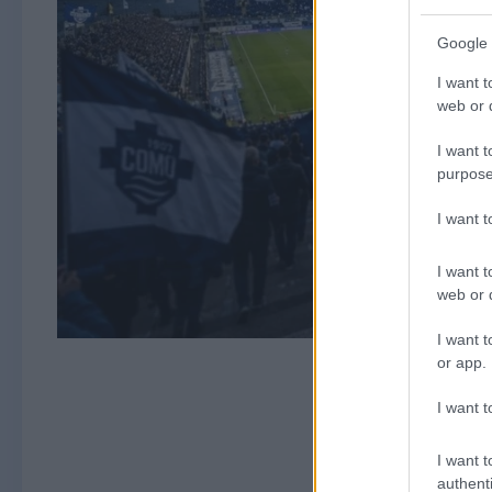
Google 
I want t
web or d
I want t
purpose
I want 
I want t
web or d
I want t
or app.
I want t
I want t
authenti