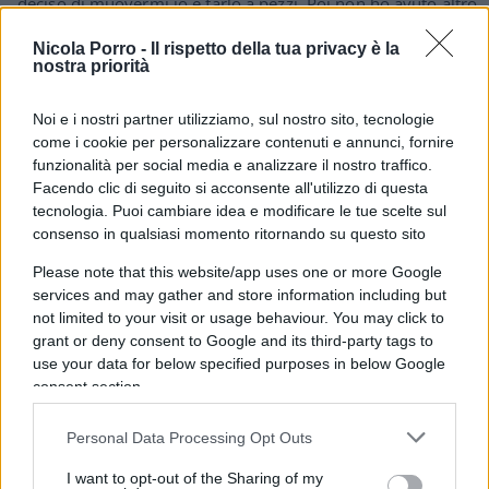
deciso di muovermi io e farlo a pezzi. Poi non ho avuto altro
da fare e mi sono fermata. Ma avevo contattato almeno tre
Nicola Porro -
Il rispetto della tua privacy è la
professionisti e mai andato in porto.. I piu’ bravi
nostra priorità
professionisti tra altro impegnati per condominii o lavori su
case coprate da rifare pesantemente, case vendute proprio
Noi e i nostri partner utilizziamo, sul nostro sito, tecnologie
grazie al 110 e con questo hanno agganciato TUTTO ma
come i cookie per personalizzare contenuti e annunci, fornire
TUTTO , e hanno anche approfittato. Anche per una vendita
funzionalità per social media e analizzare il nostro traffico.
successiva. Chi conosco ed era nelle mie consdizioni, non e’
Facendo clic di seguito si acconsente all'utilizzo di questa
riuscito ad avanzare per nulla.
tecnologia. Puoi cambiare idea e modificare le tue scelte sul
consenso in qualsiasi momento ritornando su questo sito
Rispondi
Please note that this website/app uses one or more Google
services and may gather and store information including but
not limited to your visit or usage behaviour. You may click to
Giacomo
grant or deny consent to Google and its third-party tags to
use your data for below specified purposes in below Google
17 Novembre 2021, 22:27 22:27
consent section.
C’è da rimanere senza parole, soprattutto per l’articolo sulla
giustizia all’italiana.
Personal Data Processing Opt Outs
I want to opt-out of the Sharing of my
Rispondi