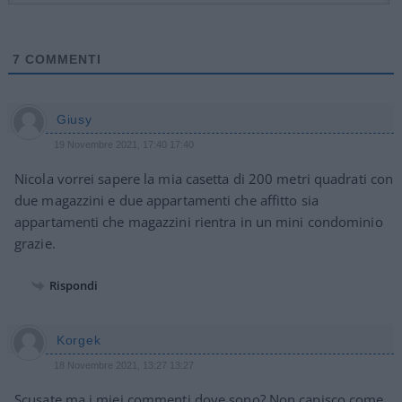
7
COMMENTI
Giusy
19 Novembre 2021, 17:40 17:40
Nicola vorrei sapere la mia casetta di 200 metri quadrati con
due magazzini e due appartamenti che affitto sia
appartamenti che magazzini rientra in un mini condominio
grazie.
Rispondi
Korgek
18 Novembre 2021, 13:27 13:27
Scusate ma i miei commenti dove sono? Non capisco come