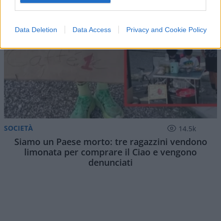
Data Deletion
Data Access
Privacy and Cookie Policy
SOCIETÀ
14.5k
Siamo un Paese morto: tre ragazzini vendono
limonata per comprare il Ciao e vengono
denunciati