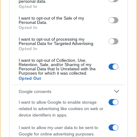
personal data.
Opted In
Korgek
I want to opt-out of the Sale of my
Personal Data.
17 Novembre 2021, 19:15 19:15
Opted In
Un’altra cosa che mi preme sottolineare è che spesso nei
I want to opt-out of processing my
condomini con impianti a radiatori si propone la
Personal Data for Targeted Advertising.
Opted In
sostituzione della caldaia con la pompa di calore, anche in
abbinamento al fotovoltaico. Attenzione: la pompe di calore
I want to opt-out of Collection, Use,
Retention, Sale, and/or Sharing of my
ha senso metterla se: 1) ho terminali a bassa temperatura e
Personal Data that Is Unrelated with the
2) la posso sfruttare d’estate. Inoltre se è presente anche
Purposes for which it was collected.
Opted Out
l’acqua sanitaria centralizzata queste pompe servono a ben
poco. Ben venga il fotovoltaico ma se la pompa la uso solo
Google consents
in inverno, ossia quando il FV rende di meno, ecco che ho il
mio salto di 2 classi e il 110 in tasca, ma in futuro avrò un
I want to allow Google to enable storage
related to advertising like cookies on web or
impianto che è uno spreco dal punto di vista tecnico!
device identifiers in apps.
Rispondi
I want to allow my user data to be sent to
Google for online advertising purposes.