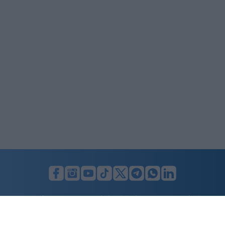
LUNIFIN S.r.l. a socio unico. Sede legale Milano, Largo F. Richini, 2/A,
20122 (MI), C.F./P.Iva en. 07174900154, REA cap. soc. euro 10.000,00
i.v.