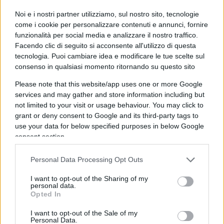
26 Settembre 2023, 20:06 20:06
Noi e i nostri partner utilizziamo, sul nostro sito, tecnologie
come i cookie per personalizzare contenuti e annunci, fornire
Un tempo i Lego erano uno strumento che lasciava spazio
funzionalità per social media e analizzare il nostro traffico.
alla fantasia creativa del bambino. Poi sono diventati dei
Facendo clic di seguito si acconsente all'utilizzo di questa
puzzle tridimensionali con cui costruire un’astronave
tecnologia. Puoi cambiare idea e modificare le tue scelte sul
(quell’astronave, sponsorizzata). Poi hanno eliminato le
consenso in qualsiasi momento ritornando su questo sito
astronavi: giochi “bellici” diseducativi …
Please note that this website/app uses one or more Google
services and may gather and store information including but
Rispondi
not limited to your visit or usage behaviour. You may click to
grant or deny consent to Google and its third-party tags to
use your data for below specified purposes in below Google
Nedo Micci
consent section.
26 Settembre 2023, 19:59 19:59
Personal Data Processing Opt Outs
@Giuseppe to.GOLPE SI , GOLPE NO IN DANNO DI SB.A
seguito ns.querelle odierna ni sa che , dopo rapida indagine
I want to opt-out of the Sharing of my
e’ proprio come dico io;Repubblica dice il veto:NESSUN
personal data.
Opted In
GOLPE DI NAPLITANO.Stessa cosa dice rainews e ancue IL
FOGLIO:*” Nessun complotto dietro alla caduta del governo
I want to opt-out of the Sale of my
Personal Data.
guidato da SB”* SEGUE