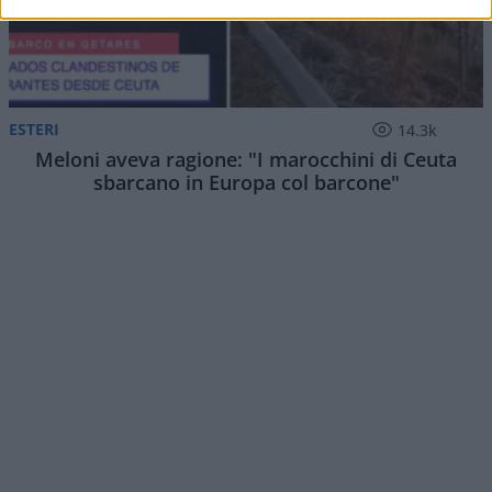
ESTERI
14.3k
Meloni aveva ragione: "I marocchini di Ceuta
sbarcano in Europa col barcone"