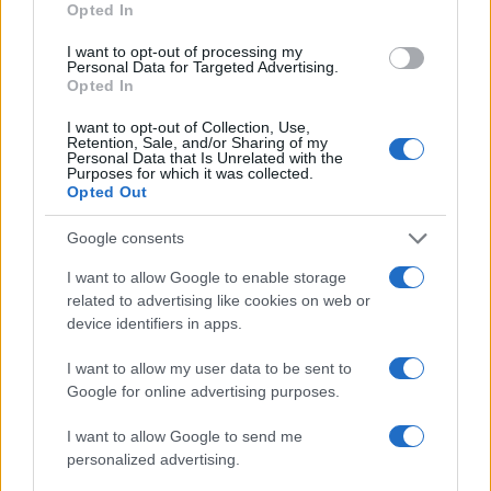
Opted In
Rispondi
VIsualizza le risposte
I want to opt-out of processing my
(3)
Personal Data for Targeted Advertising.
Opted In
mauriziogiuntoli
I want to opt-out of Collection, Use,
Retention, Sale, and/or Sharing of my
26 Settembre 2023, 18:34 18:34
Personal Data that Is Unrelated with the
Purposes for which it was collected.
Saviano dice che il paese resta a vocazione mafiosa anche
Opted Out
dopo la morte di M.M.D. Naturale. Parla di se stesso e di
quelli come lui. Non c’è niente di nuovo.
Google consents
I want to allow Google to enable storage
Rispondi
related to advertising like cookies on web or
device identifiers in apps.
I want to allow my user data to be sent to
Carica altri commenti
Google for online advertising purposes.
I want to allow Google to send me
personalized advertising.