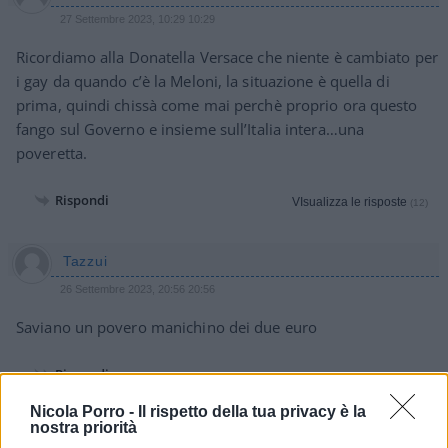
27 Settembre 2023, 10:29 10:29
Ricordiamo alla Donatella Versace che niente è cambiato per
i gay da quando c’è la Meloni, la situazione è quella di
prima, quindi chissà come mai perchè proprio ora questo
fango sul Governo e insieme sull’Italia intera…una
poveretta.
Rispondi
VIsualizza le risposte
(12)
Tazzui
26 Settembre 2023, 20:56 20:56
Saviano un povero manichino dei due euro
Rispondi
Nicola Porro -
Il rispetto della tua privacy è la
nostra priorità
Maurizzzio