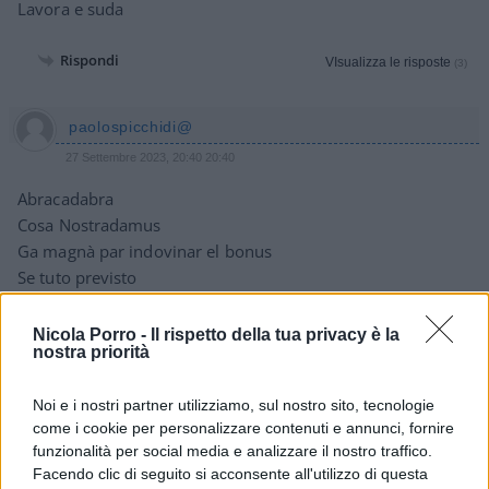
Lavora e suda
Rispondi
VIsualizza le risposte
(3)
paolospicchidi@
27 Settembre 2023, 20:40 20:40
Abracadabra
Cosa Nostradamus
Ga magnà par indovinar el bonus
Se tuto previsto
Da l’incuinamento al sangue misto
De professìa
Nicola Porro -
Il rispetto della tua privacy è la
nostra priorità
Nina, Pinta, Santa Maria
La par condicio, assolutissimamente no
Noi e i nostri partner utilizziamo, sul nostro sito, tecnologie
Parché ‘se scrito, dito, stradito dai oracoi
come i cookie per personalizzare contenuti e annunci, fornire
La piovra perdarà i tentàcoi
funzionalità per social media e analizzare il nostro traffico.
E cascarà i tabù col…
Facendo clic di seguito si acconsente all'utilizzo di questa