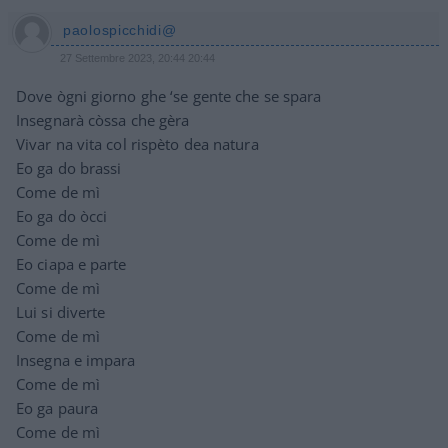
paolospicchidi@
27 Settembre 2023, 20:44 20:44
Dove ògni giorno ghe ‘se gente che se spara
Insegnarà còssa che gèra
Vivar na vita col rispèto dea natura
Eo ga do brassi
Come de mì
Eo ga do òcci
Come de mì
Eo ciapa e parte
Come de mì
Lui si diverte
Come de mì
Insegna e impara
Come de mì
Eo ga paura
Come de mì