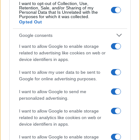
I want to opt-out of Collection, Use,
Retention, Sale, and/or Sharing of my
Personal Data that Is Unrelated with the
Gianni Vivarelli
Purposes for which it was collected.
Opted Out
27 Settembre 2023, 19:32 19:32
Egr Porron se per caso vai a rivedere il funerale del
Google consents
Maresciallo Graziani forse ti accorgi che anche Roma ha
I want to allow Google to enable storage
avuto nel passato la sua solennita’
related to advertising like cookies on web or
device identifiers in apps.
Rispondi
I want to allow my user data to be sent to
Google for online advertising purposes.
mauriziogiuntoli
I want to allow Google to send me
27 Settembre 2023, 16:58 16:58
personalized advertising.
Siamo terra di sacrestani. Da non credere che degli esseri
I want to allow Google to enable storage
umani ambiscano venirci. Di passaggio dicono i saggi. Io ne
related to analytics like cookies on web or
vedo molti però. Son diversi da noi. Non migliori. E questo
device identifiers in apps.
spiega come han ridotto l’Africa. Maschi giovani,senza
lavoro reddito scuola promettono di essere un zavorra
I want to allow Google to enable storage