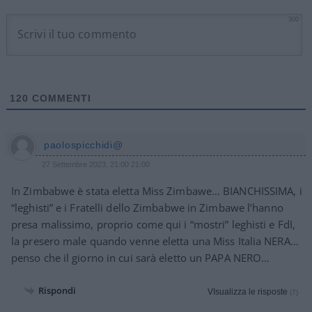
300
120
COMMENTI
paolospicchidi@
27 Settembre 2023, 21:00 21:00
In Zimbabwe è stata eletta Miss Zimbawe… BIANCHISSIMA, i
“leghisti” e i Fratelli dello Zimbabwe in Zimbawe l’hanno
presa malissimo, proprio come qui i “mostri” leghisti e FdI,
la presero male quando venne eletta una Miss Italia NERA…
penso che il giorno in cui sarà eletto un PAPA NERO…
Rispondi
VIsualizza le risposte
(7)