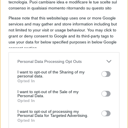
tecnologia. Puoi cambiare idea e modificare le tue scelte sul
Rispondi
VIsualizza le risposte
(7)
consenso in qualsiasi momento ritornando su questo sito
Please note that this website/app uses one or more Google
paolospicchidi@
services and may gather and store information including but
not limited to your visit or usage behaviour. You may click to
27 Settembre 2023, 20:37 20:37
grant or deny consent to Google and its third-party tags to
Sarà vero
use your data for below specified purposes in below Google
consent section.
Dopo Miss Italia aver un Papa nero
No me par vero
Personal Data Processing Opt Outs
Un Papa nero che scolta ‘le me canson en venessian
Parché el ‘se nero african
I want to opt-out of the Sharing of my
Sarà vero
personal data.
Opted In
Dopo Miss Italia aver un Papa nero
No me par vero
I want to opt-out of the Sale of my
Personal Data.
Un Papa nero che scolta ‘le me canson en venessian
Opted In
Perché el ‘se nero african
A l’è lu jah
I want to opt-out of processing my
Personal Data for Targeted Advertising.
Opted In
Rispondi