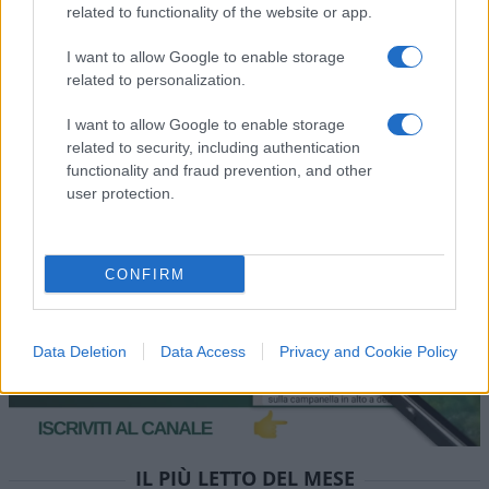
esiziale.
related to functionality of the website or app.
I want to allow Google to enable storage
Rispondi
VIsualizza le risposte
(1)
related to personalization.
I want to allow Google to enable storage
Carica altri commenti
related to security, including authentication
functionality and fraud prevention, and other
user protection.
CONFIRM
Data Deletion
Data Access
Privacy and Cookie Policy
IL PIÙ LETTO DEL MESE