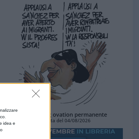
onalizzare
La standing ovation permanente
ico.
Vignetta del 04/08/2026
e idea e
to