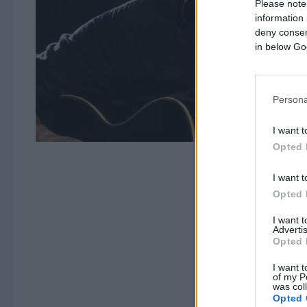
Please note
information 
deny consent
in below Go
Persona
I want t
Opted 
I want t
Opted 
I want 
Advertis
Opted 
I want t
of my P
was col
Opted 