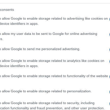
consents
o allow Google to enable storage related to advertising like cookies on
 alla libertà di pensiero che
evice identifiers in apps.
a, men che meno ad un partito.
Non ha mai
co con la sinistra italiana contemporanea. Io
o allow my user data to be sent to Google for online advertising
s.
to allow Google to send me personalized advertising.
 cercato di portarlo “a bottega”.
Un artista
o allow Google to enable storage related to analytics like cookies on
ui va il mio saluto sincero e tanta
evice identifiers in apps.
abili strofe.
o allow Google to enable storage related to functionality of the website
o allow Google to enable storage related to personalization.
o allow Google to enable storage related to security, including
cation functionality and fraud prevention, and other user protection.