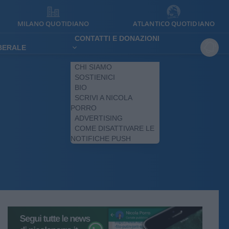
MILANO QUOTIDIANO
ATLANTICO QUOTIDIANO
CONTATTI E DONAZIONI
IBERALE
CHI SIAMO
SOSTIENICI
BIO
SCRIVI A NICOLA
PORRO
ADVERTISING
COME DISATTIVARE LE
NOTIFICHE PUSH