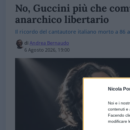
No, Guccini più che com
anarchico libertario
Il ricordo del cantautore italiano morto a 86 
di
Andrea Bernaudo
6 Agosto 2026, 19:00
Nicola Po
Noi e i nost
contenuti e 
Facendo clic
modificare l