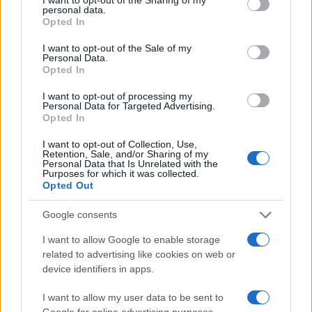
personal data.
Come i Mondiali di calcio stanno
Opted In
smentendo la propaganda
I want to opt-out of the Sale of my
antiamericana
Personal Data.
Opted In
di
Armando Simón
I want to opt-out of processing my
3.9k
Personal Data for Targeted Advertising.
4 Luglio 2026, 5:59
Opted In
I want to opt-out of Collection, Use,
Retention, Sale, and/or Sharing of my
Personal Data that Is Unrelated with the
Purposes for which it was collected.
Opted Out
Google consents
I want to allow Google to enable storage
related to advertising like cookies on web or
device identifiers in apps.
I want to allow my user data to be sent to
Google for online advertising purposes.