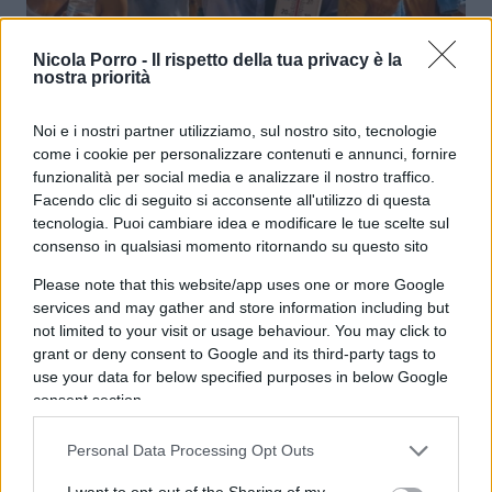
Colpi di calore: Lupita, i Mondiali e
Nicola Porro -
Il rispetto della tua privacy è la
nostra priorità
città che bruciano di violenza
Noi e i nostri partner utilizziamo, sul nostro sito, tecnologie
di
Roberto Ezio Pozzo
come i cookie per personalizzare contenuti e annunci, fornire
4.5k
14 Luglio 2026, 5:51
funzionalità per social media e analizzare il nostro traffico.
Facendo clic di seguito si acconsente all'utilizzo di questa
tecnologia. Puoi cambiare idea e modificare le tue scelte sul
consenso in qualsiasi momento ritornando su questo sito
Please note that this website/app uses one or more Google
services and may gather and store information including but
not limited to your visit or usage behaviour. You may click to
grant or deny consent to Google and its third-party tags to
use your data for below specified purposes in below Google
consent section.
Personal Data Processing Opt Outs
I want to opt-out of the Sharing of my