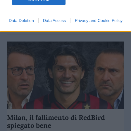
bilancio. E ora?
di
Enrico Foscarini
5.5k
Data Deletion
Data Access
Privacy and Cookie Policy
6 Giugno 2026, 12:00
Milan, il fallimento di RedBird
spiegato bene