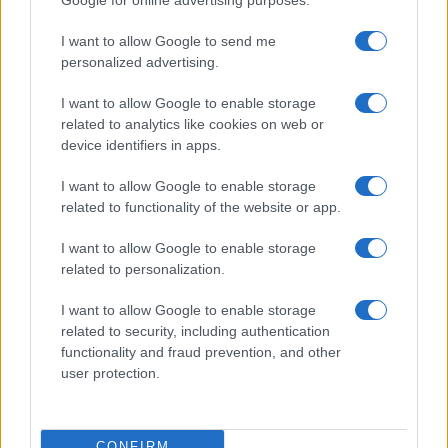
Infantino, non hai capito nulla!
I want to allow Google to send me
personalized advertising.
di
Enrico Foscarini
3.6k
I want to allow Google to enable storage
13 Giugno 2026, 10:00
related to analytics like cookies on web or
device identifiers in apps.
I want to allow Google to enable storage
related to functionality of the website or app.
I want to allow Google to enable storage
related to personalization.
I want to allow Google to enable storage
related to security, including authentication
functionality and fraud prevention, and other
user protection.
Juventus, archiviata l’inchiesta sul
CONFIRM