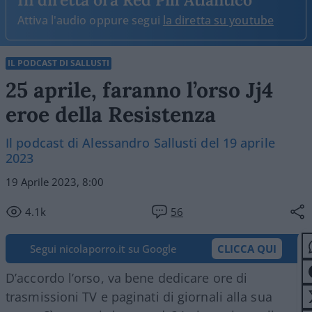
Attiva l'audio oppure segui
la diretta su youtube
IL PODCAST DI SALLUSTI
25 aprile, faranno l’orso Jj4
eroe della Resistenza
Il podcast di Alessandro Sallusti del 19 aprile
2023
19 Aprile 2023, 8:00
4.1k
56
Segui nicolaporro.it su Google
CLICCA QUI
D’accordo l’orso, va bene dedicare ore di
trasmissioni TV e paginati di giornali alla sua