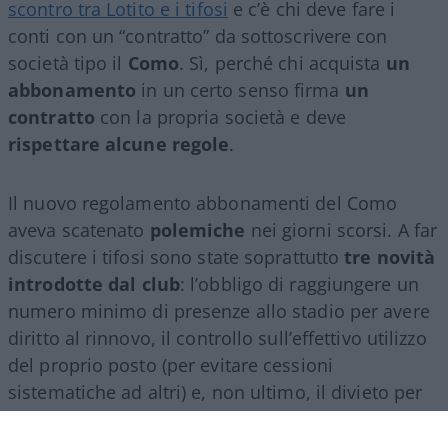
scontro tra Lotito e i tifosi
e c’è chi deve fare i
conti con un “contratto” da sottoscrivere con
società tipo il
Como
. Sì, perché chi acquista
un
abbonamento
in un certo senso firma
un
contratto
con la propria società e deve
rispettare alcune regole
.
Il nuovo regolamento abbonamenti del Como
aveva scatenato
polemiche
nei giorni scorsi. A far
discutere i tifosi sono state soprattutto
tre novità
introdotte dal club
: l’obbligo di raggiungere un
numero minimo di presenze allo stadio per avere
diritto al rinnovo, il controllo sull’effettivo utilizzo
del proprio posto (per evitare cessioni
sistematiche ad altri) e, non ultimo, il divieto per
gli abbonati di indossare i colori della squadra
avversaria. Regole percepite da molti come troppo