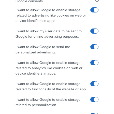
Google consents
Ci stiamo estinguendo da soli
, ma niente, tutti i
I want to allow Google to enable storage
sondaggi dicono che alla maggioranza degli
related to advertising like cookies on web or
italiani di questo non viene fraga niente. E allora
device identifiers in apps.
si spiega perché alle manifestazioni per il
I want to allow my user data to be sent to
prossimo 25 aprile i partigiani hanno invitato
Google for online advertising purposes.
numerose delegazioni di immigrati – ma che
I want to allow Google to send me
diavolo centrano questi con la Festa di
personalized advertising.
Liberazione – ma neppure un ucraino. Piuttosto
questi invitano l’orso. Di più non mi stupirei se
I want to allow Google to enable storage
related to analytics like cookies on web or
l’orso diventasse il nuovo eroe della resistenza, o
device identifiers in apps.
meglio della mollezza.
I want to allow Google to enable storage
related to functionality of the website or app.
#ALESSANDRO SALLUSTI
I want to allow Google to enable storage
related to personalization.
56