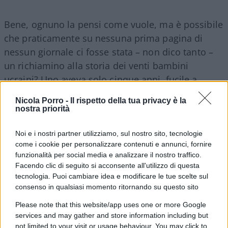
Bene, ognuno la pensi come vuole, ma è possibile
che praticamente su nessuna prima pagina di
nessun giornale ci fosse stata – non dico tanto –
un richiamino alla storia dei venti bambini
ucraini? Uno aveva solo cinque anni, fucile a
freddo durante l’avanzata su
Bakhmut
dai
Nicola Porro -
Il rispetto della tua privacy è la
mercenari russi del
gruppo Wagner
, i quali, per
nostra priorità
non perder tempo, e già che c’erano, hanno anche
fatto saltare in aria con l’esplosivo una
Noi e i nostri partner utilizziamo, sul nostro sito, tecnologie
come i cookie per personalizzare contenuti e annunci, fornire
cinquantina di soldati ucraini feriti e fatti
funzionalità per social media e analizzare il nostro traffico.
prigionieri poco prima.
Facendo clic di seguito si acconsente all'utilizzo di questa
tecnologia. Puoi cambiare idea e modificare le tue scelte sul
consenso in qualsiasi momento ritornando su questo sito
E uno dice: “Va beh hai ragione, però adesso
basta, dai che l’Ucraina è lontana”. Già, perché il
Please note that this website/app uses one or more Google
services and may gather and store information including but
Trentino è vicino? Vicino a chi? No, non è una
not limited to your visit or usage behaviour. You may click to