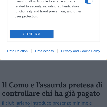
Leggi i commenti
I want to allow Google to enable storage
related to security, including authentication
functionality and fraud prevention, and other
user protection.
SEDUTE SATIRICHE
Vignetta del 04/08/2026
CONFIRM
Vai all'archivio delle vignette
Data Deletion
Data Access
Privacy and Cookie Policy
Il Como e l’assurda pretesa di
controllare chi ha già pagato
Il club lariano introduce presenze minime e