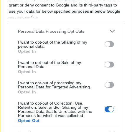
questione di chilometri, bensì di coscienza. E noi,
grant or deny consent to Google and its third-party tags to
la nostra di coscienza, la stiamo perdendo
,
use your data for below specified purposes in below Google
consent section.
rimbambiti da ore di grandi fratelli e isole dei
famosi. Questa è la verità. Ieri il
ministro
Personal Data Processing Opt Outs
Lollobrigida
ha parlato, sollevando il solito
polverone, e ha detto: “Attenzione, che se non
I want to opt-out of the Sharing of my
personal data.
gestiamo l’immigrazione, presto arriveremo a una
Opted In
sostituzione etnica”. Eh no, sbaglia signor
I want to opt-out of the Sale of my
ministro: ci siamo già dentro la sostituzione
Personal Data.
Opted In
etnica: non per via dei numeri, ma per aver
rinunciato a essere ciò che siamo o meglio che
I want to opt-out of processing my
Personal Data for Targeted Advertising.
eravamo la culla della civiltà. E una civiltà certo si
Opted In
può schierare a difendere un’orsa assassino, ma
I want to opt-out of Collection, Use,
non prima di avere avuto un moto di indignazione
Retention, Sale, and/or Sharing of my
Personal Data that Is Unrelated with the
collettiva per 20 bambini fucilati.
Purposes for which it was collected.
Opted Out