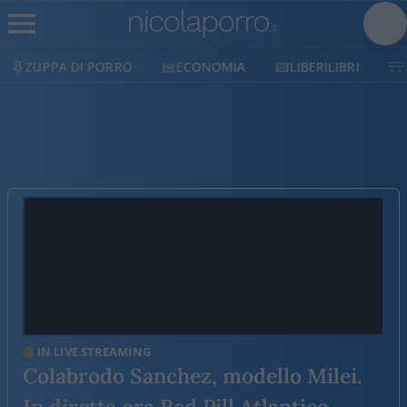
ZUPPA DI PORRO
ECONOMIA
LIBERILIBRI
SH
IN LIVE STREAMING
Colabrodo Sanchez, modello Milei.
In diretta ora Red Pill Atlantico