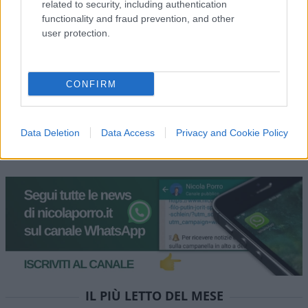
colpiranno loro per primi. Aspettare per vedere.
related to security, including authentication
functionality and fraud prevention, and other
Rispondi
user protection.
Carica altri commenti
CONFIRM
Data Deletion
Data Access
Privacy and Cookie Policy
IL PIÙ LETTO DEL MESE