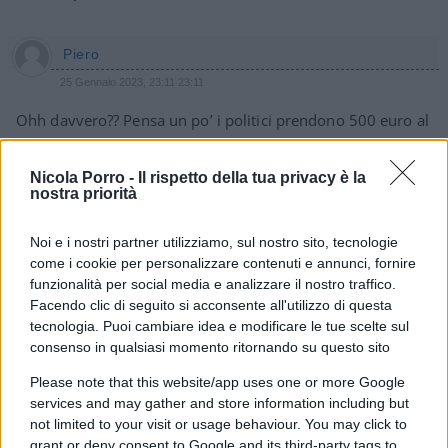
Piero
25 Gennaio 2023, 23:11 23:11
Ohh davvero?? Pensa un po’ i politici prendono 500 euro al
giorno a quelli non gli vai a fare la somma non gli vai a
vedere nel portafiglio. Li pagano gli italiani pure a loro. Ma
Nicola Porro -
Il rispetto della tua privacy è la
per il RDC e stato sovvenzionato dall’ Europa fino al 2029
nostra priorità
PERO. CE UN ABBISSO TRA I SOLDI CHE GLI ITALIANI
PAGANO IN TUTTA ITALIA X LA CLASSE POLITICA E QUEL
Noi e i nostri partner utilizziamo, sul nostro sito, tecnologie
POCO AI POVERI CHE VALE VITE UMANE..SANGUE..NON
come i cookie per personalizzare contenuti e annunci, fornire
funzionalità per social media e analizzare il nostro traffico.
QUELLO DELLA MELONI A CHIACCHERE..MIO CARO
Facendo clic di seguito si acconsente all'utilizzo di questa
QUAQUARAQUÀ
tecnologia. Puoi cambiare idea e modificare le tue scelte sul
consenso in qualsiasi momento ritornando su questo sito
Rispondi
Please note that this website/app uses one or more Google
services and may gather and store information including but
sergino
not limited to your visit or usage behaviour. You may click to
grant or deny consent to Google and its third-party tags to