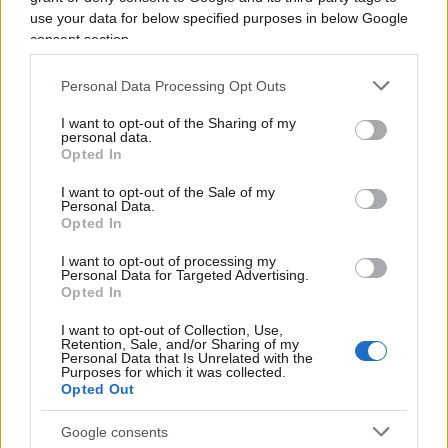
25 Gennaio 2023, 22:11 22:11
use your data for below specified purposes in below Google
Quando a soggetti incompetenti ( e non solo ) concedi
consent section.
libertà di agire possono diventare pericolosi e creare
catastrofi .
Personal Data Processing Opt Outs
I want to opt-out of the Sharing of my
Rispondi
personal data.
Opted In
I want to opt-out of the Sale of my
Alessandro
Personal Data.
Opted In
25 Gennaio 2023, 18:38 18:38
Il Parlamento ovviamente non è l’unico organo politico del
I want to opt-out of processing my
Personal Data for Targeted Advertising.
paese. I costi della politica totali in Italia includono anche
Opted In
quelli legati alle regioni, alle provincie e ai comuni, che
includono un numero maggiore di persone. Il costo totale
I want to opt-out of Collection, Use,
Retention, Sale, and/or Sharing of my
per queste voci è variabile, ma si aggira intorno ai
Personal Data that Is Unrelated with the
Purposes for which it was collected.
14miliardi di euro all’anno.
Opted Out
Rispondi
Google consents