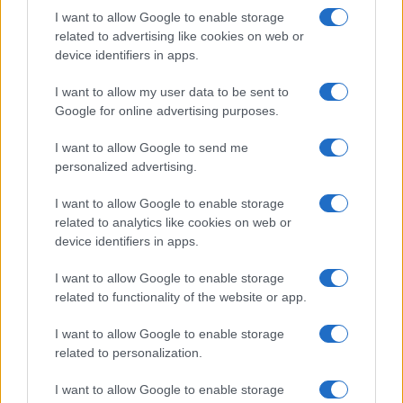
I want to allow Google to enable storage
related to advertising like cookies on web or
Alessandro
device identifiers in apps.
25 Gennaio 2023, 18:36 18:36
I want to allow my user data to be sent to
Il Parlamento ovviamente non è l’unico organo politico del
Google for online advertising purposes.
paese. I costi della politica totali in Italia includono anche
quelli legati alle regioni, alle provincie e ai comuni, che
I want to allow Google to send me
includono un numero maggiore di persone. Il costo totale
personalized advertising.
per queste voci è variabile, ma si aggira intorno ai
14miliardi di euro all’anno.
I want to allow Google to enable storage
related to analytics like cookies on web or
device identifiers in apps.
Rispondi
I want to allow Google to enable storage
related to functionality of the website or app.
Cristiano
25 Gennaio 2023, 18:13 18:13
I want to allow Google to enable storage
related to personalization.
Stiamo preparando i cordoli alla Caritas per i contribuenti. I
primi che salteranno quando le riforme del lavoro Meloni
I want to allow Google to enable storage