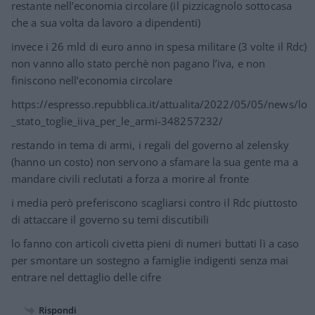
restante nell’economia circolare (il pizzicagnolo sottocasa
che a sua volta da lavoro a dipendenti)
invece i 26 mld di euro anno in spesa militare (3 volte il Rdc)
non vanno allo stato perchè non pagano l’iva, e non
finiscono nell’economia circolare
https://espresso.repubblica.it/attualita/2022/05/05/news/lo
_stato_toglie_iiva_per_le_armi-348257232/
restando in tema di armi, i regali del governo al zelensky
(hanno un costo) non servono a sfamare la sua gente ma a
mandare civili reclutati a forza a morire al fronte
i media però preferiscono scagliarsi contro il Rdc piuttosto
di attaccare il governo su temi discutibili
lo fanno con articoli civetta pieni di numeri buttati lì a caso
per smontare un sostegno a famiglie indigenti senza mai
entrare nel dettaglio delle cifre
Rispondi