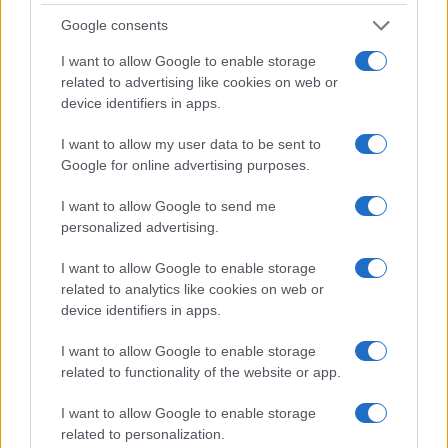
Giuseppe Inchingolo, Chief Corporate Affairs,
Google consents
Communication & Sustainability Officer del
I want to allow Google to enable storage
Gruppo Ferrovie dello Stato Italiane, a
related to advertising like cookies on web or
Nicolaporro.it: "La comunicazione digitale ha
device identifiers in apps.
disintermediato il flusso informativo"
I want to allow my user data to be sent to
di
Marco Leardi
Google for online advertising purposes.
22.4k
7 Agosto 2026, 20:00
I want to allow Google to send me
personalized advertising.
I want to allow Google to enable storage
related to analytics like cookies on web or
device identifiers in apps.
I want to allow Google to enable storage
related to functionality of the website or app.
I want to allow Google to enable storage
“La comunicazione digitale ha disintermediato il
related to personalization.