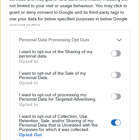
dell'acquerello. Orgogliosamente un liberale di
not limited to your visit or usage behaviour. You may click to
centrodestra, il vignettista non fatica a trovare le sue
grant or deny consent to Google and its third-party tags to
ispirazioni dall’attuale sinistra, che a suo dire, mai
use your data for below specified purposes in below Google
come in questo momento sta dando il “meglio” di sé.
consent section.
La satira è libertà di espressione o almeno lo è fino a
Personal Data Processing Opt Outs
quando non supera l’indecenza, fino a quando non
offende e non è volgare. Una frase di Alexander
I want to opt-out of the Sharing of my
personal data.
Pushkin lo accompagna da sempre: “Dove non arriva
Opted In
la spada della legge, là giunge la frusta della satira”.
I want to opt-out of the Sale of my
Personal Data.
Opted In
I want to opt-out of processing my
Personal Data for Targeted Advertising.
Opted In
“I lavori sulle ferrovie a
I want to opt-out of Collection, Use,
Retention, Sale, and/or Sharing of my
Firenze? Così abbiamo
Personal Data that Is Unrelated with the
Purposes for which it was collected.
spiegato che erano necessari”
Opted Out