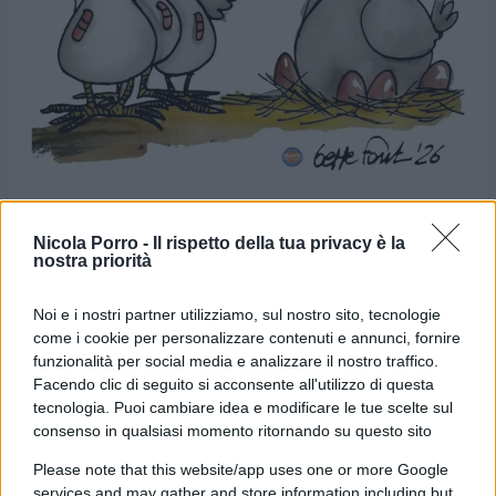
Nicola Porro -
Il rispetto della tua privacy è la
nostra priorità
VIGNETTA DEL
VIGNETTA DEL
23/05/2026
26/05/2026
Noi e i nostri partner utilizziamo, sul nostro sito, tecnologie
come i cookie per personalizzare contenuti e annunci, fornire
funzionalità per social media e analizzare il nostro traffico.
Le vignette satiriche di
Beppe Fantin
, illustratore
Facendo clic di seguito si acconsente all'utilizzo di questa
trevigiano, nascono dalla passione dell'autore per
tecnologia. Puoi cambiare idea e modificare le tue scelte sul
consenso in qualsiasi momento ritornando su questo sito
dare voce a situazioni, non solo politiche, attraverso i
disegni utilizzando da sempre la tecnica riconoscibile
Please note that this website/app uses one or more Google
services and may gather and store information including but