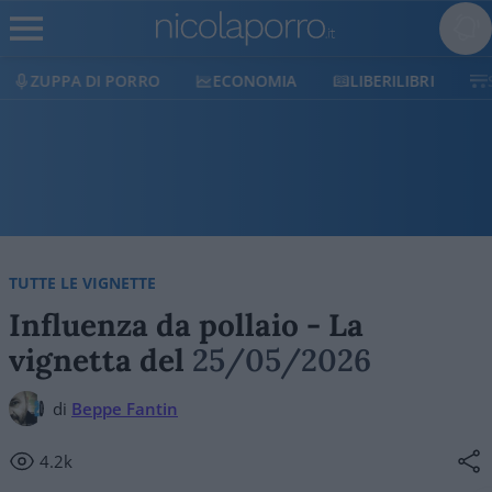
ZUPPA DI PORRO
ECONOMIA
LIBERILIBRI
SHO
TUTTE LE VIGNETTE
Influenza da pollaio - La
vignetta del
25/05/2026
di
Beppe Fantin
4.2k