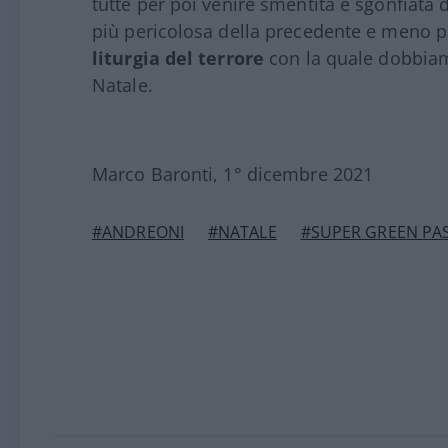
tutte per poi venire smentita e sgonfiata d
più pericolosa della precedente e meno pe
liturgia del terrore
con la quale dobbia
Natale.
Marco Baronti, 1° dicembre 2021
#ANDREONI
#NATALE
#SUPER GREEN PA