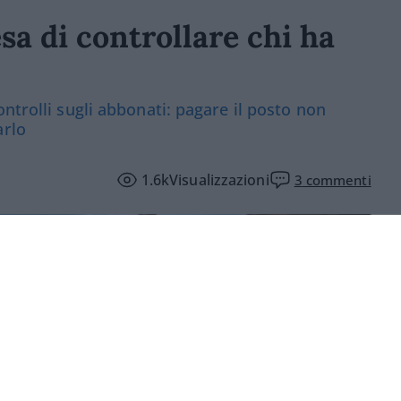
sa di controllare chi ha
ntrolli sugli abbonati: pagare il posto non
arlo
1.6k
Visualizzazioni
3
commenti