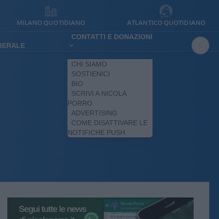
MILANO QUOTIDIANO
ATLANTICO QUOTIDIANO
CONTATTI E DONAZIONI
IBERALE
CHI SIAMO
SOSTIENICI
BIO
SCRIVI A NICOLA
PORRO
ADVERTISING
COME DISATTIVARE LE
NOTIFICHE PUSH