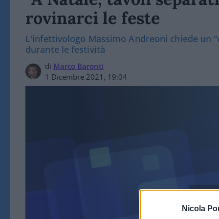
rovinarci le feste
L'infettivologo Massimo Andreoni chiede un "c
durante le festività
di
Marco Baronti
1 Dicembre 2021, 19:04
POL
Nicola Po