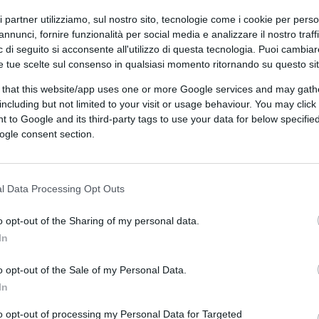
ri partner utilizziamo, sul nostro sito, tecnologie come i cookie per pers
annunci, fornire funzionalità per social media e analizzare il nostro traff
 di seguito si acconsente all'utilizzo di questa tecnologia. Puoi cambiar
e tue scelte sul consenso in qualsiasi momento ritornando su questo si
 that this website/app uses one or more Google services and may gath
including but not limited to your visit or usage behaviour. You may click 
 to Google and its third-party tags to use your data for below specifi
ogle consent section.
ferite su Google
CLICCA QUI
l Data Processing Opt Outs
Non più tardi di una settimana fa
Mario
o opt-out of the Sharing of my personal data.
il
super green pass
e lo faceva vendendolo
In
 festività natalizie. Salvarle ai vaccinati
ega, visto che abbiamo appurato che senza
o opt-out of the Sale of my Personal Data.
e della società.
In
to opt-out of processing my Personal Data for Targeted