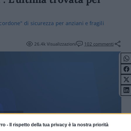
ordone" di sicurezza per anziani e fragili
26.4k
Visualizzazioni
102
commenti
ITICA
rro -
Il rispetto della tua privacy è la nostra priorità