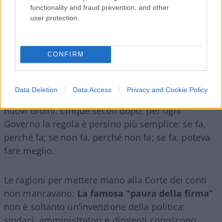
functionality and fraud prevention, and other
user protection.
CONFIRM
Machiavelli,
davanti alla recente riforma della
Corte dei conti, avrebbe probabilmente ricordato
Data Deletion
Data Access
Privacy and Cookie Policy
che nulla è «più difficile a trattare» che introdurre
nuovi ordini. Cinque secoli dopo, per ogni
Governo la regola è persino più semplice: se fa,
perché fa; se non fa, perché non fa; se fa, poteva
fare meglio.
Le ragioni per mettere mano alla Corte dei conti
non mancavano.
La famosa “paura della firma”
non è soltanto un’invenzione della politica:
sindaci, amministratori e dirigenti conoscono