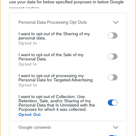
use your data for below specified purposes in below Google
consent section.
Personal Data Processing Opt Outs
Vai all'archivio delle vignette
I want to opt-out of the Sharing of my
personal data.
Opted In
I want to opt-out of the Sale of my
Personal Data.
Opted In
Corte dei conti, la riforma a
I want to opt-out of processing my
metà: si poteva fare di più
Personal Data for Targeted Advertising.
Opted In
Chi firma non deve avere paura, chi paga le tasse
I want to opt-out of Collection, Use,
Retention, Sale, and/or Sharing of my
nemmeno. La magistratura contabile non deve
Personal Data that Is Unrelated with the
solo punire, ma aiutare la buona
Purposes for which it was collected.
amministrazione
Opted Out
di
Luigi Bisignani
Google consents
1.4k
0
8 Agosto 2026, 19:00