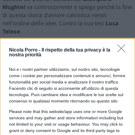
Mughini
va controcorrente e spiega perché la fine
di questa storia d’amore calcistica rientri
nell’ordine delle idee. Contro la sua tesi
Luca
Telese
.
Dalla trasmissione del 17 giugno 2019.
Nicola Porro -
Il rispetto della tua privacy è la
nostra priorità
Noi e i nostri partner utilizziamo, sul nostro sito, tecnologie
come i cookie per personalizzare contenuti e annunci, fornire
funzionalità per social media e analizzare il nostro traffico.
Facendo clic di seguito si acconsente all'utilizzo di questa
3
tecnologia. Puoi cambiare idea e modificare le tue scelte sul
Leggi i commenti
consenso in qualsiasi momento ritornando su questo sito
Please note that this website/app uses one or more Google
services and may gather and store information including but
SEDUTE SATIRICHE
not limited to your visit or usage behaviour. You may click to
Vignetta del 07/08/2026
grant or deny consent to Google and its third-party tags to