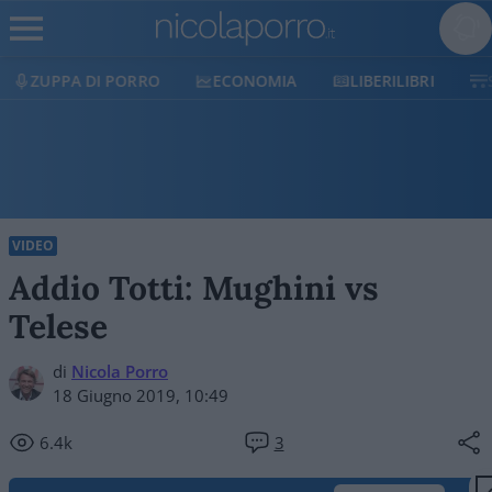
ECONOMIA
LIBERILIBRI
SHOP
SOSTIENICI
VIDEO
Addio Totti: Mughini vs
Telese
di
Nicola Porro
18 Giugno 2019, 10:49
6.4k
3