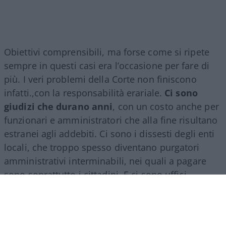
Obiettivi comprensibili, ma forse come si ripete
sempre in questi casi era l’occasione per fare di
più. I veri problemi della Corte non finiscono
infatti.,con la responsabilità erariale.
Ci sono
giudizi che durano anni
, con un costo anche per
funzionari e amministratori che alla fine risultano
estranei agli addebiti. Ci sono i dissesti degli enti
locali, che troppo spesso diventano purgatori
amministrativi interminabili, nei quali a pagare
sono soprattutto i cittadini. E ci sono uffici
territoriali con carichi di lavoro molto diversi, che
avrebbero bisogno di una razionalizzazione senza
perdere quel rapporto con le autonomie che