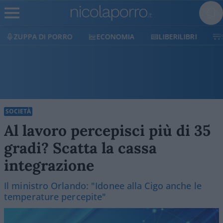
ECONOMIA
LIBERILIBRI
SHOP
SOSTIENICI
SOCIETÀ
Al lavoro percepisci più di 35
gradi? Scatta la cassa
integrazione
Il ministro Orlando: "Idonee alla Cigo anche le
temperature percepite"