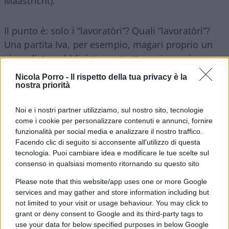
Maastricht).
Il punto è: solo i “lavoratòri”? Quali “lavoratòri”?
Una partita Iva, per esempio, magari proprio un
giornalista pubblicista, costretto a girare giorno e
sera sul suo catorcio senza aria condizionata, può
Nicola Porro -
Il rispetto della tua privacy è la
aspirare alla cassa integrazione per fenomeni
nostra priorità
climatici estremi? Dalla normativa, dal richiamo
Noi e i nostri partner utilizziamo, sul nostro sito, tecnologie
dell’Orlando scrupoloso, dal contesto,
come i cookie per personalizzare contenuti e annunci, fornire
sembrerebbe di no: insomma se la piglia in culo,
funzionalità per social media e analizzare il nostro traffico.
istituzionalmente parlando. Se poi è in senso lato
Facendo clic di seguito si acconsente all'utilizzo di questa
di destra, è giusto che schiatti liquefatto, in
tecnologia. Puoi cambiare idea e modificare le tue scelte sul
consenso in qualsiasi momento ritornando su questo sito
ossequio alla pregiudiziale antifascista. Anche
nelle questioni gretine, e grettine,
la
Please note that this website/app uses one or more Google
services and may gather and store information including but
temperatura con gli amici e i tesserati si
not limited to your visit or usage behaviour. You may click to
applica, coi nemici si percepisce
. E per i
grant or deny consent to Google and its third-party tags to
pizzaioli, tutto il giorno a combattere una guerra
use your data for below specified purposes in below Google