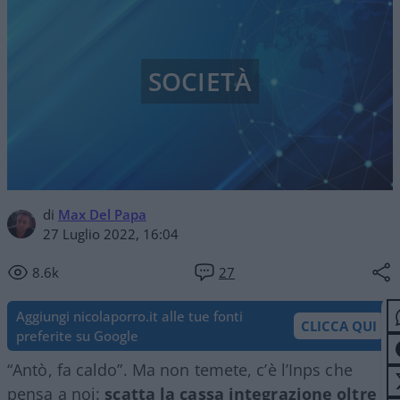
SOCIETÀ
di
Max Del Papa
27 Luglio 2022, 16:04
8.6k
27
Aggiungi nicolaporro.it alle tue fonti
CLICCA QUI
preferite su Google
“Antò, fa caldo”. Ma non temete, c’è l’Inps che
pensa a noi:
scatta la cassa integrazione oltre i