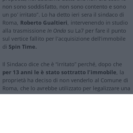
non sono soddisfatto, non sono contento e sono
un po’ irritato”. Lo ha detto ieri sera il sindaco di
Roma,
Roberto Gualtieri
, intervenendo in studio
alla trasmissione
In Onda
su La7 per fare il punto
sul vertice fallito per l’acquisizione dell’immobile
di
Spin Time.
Il Sindaco dice che è “irritato” perché, dopo che
per 13 anni le è stato sottratto l’immobile
, la
proprietà ha deciso di non venderlo al Comune di
Roma, che lo avrebbe utilizzato per legalizzare una
vergognosa occupazione abusiva.