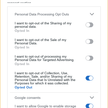
consent section.
col fuoco nel forno a legna? Vale, o vale solo per
quelli democratici, tesserati Pd Cgil pata rossa? E
Personal Data Processing Opt Outs
per i bagnini? Loro forse no, stanno sulla brezza
del mare. E per i fornai? E Jovanotti, sempre così
I want to opt-out of the Sharing of my
personal data.
scalmanato sotto il sol del pomeriggio e
Opted In
dell’avvenir a caccia di litorali da distruggere?
I want to opt-out of the Sale of my
Personal Data.
Opted In
Paga Pantalone
I want to opt-out of processing my
Personal Data for Targeted Advertising.
Opted In
E, soprattutto, chi paga? Questo è un dettaglio,
I want to opt-out of Collection, Use,
l’economia socialista di certe questioni secondarie
Retention, Sale, and/or Sharing of my
Personal Data that Is Unrelated with the
non si occupa, altrimenti non sarebbe socialista e
Purposes for which it was collected.
Opted Out
poi si sa come va a finire:
paga sempre il popolo
bue
; già tanto che dal Pd a 5 Stelle non abbiano
Google consents
escogitato, insieme alla cassa integrazione per il
I want to allow Google to enable storage