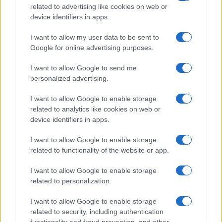
clima, pure il reddito di cittadinanza per il divano
related to advertising like cookies on web or
che s’enfoca. Sono
le famose aporie comuniste
:
device identifiers in apps.
ti vieto il condizionatore, però ti metto in cassa
I want to allow my user data to be sent to
integrazione; fingo di tutelarti e ti faccio
Google for online advertising purposes.
schiattare. O, come quel meme che circola in
questi giorni: “Uscite nelle ore più calde e bevete
I want to allow Google to send me
personalized advertising.
poco”, firmato: Inps. Viene in mente
Al bar dello
Sport
, con Lino Banfi che nascosto sotto il banco
I want to allow Google to enable storage
di monsù Andronico, ai mercati generali, soffiava
related to analytics like cookies on web or
aria col tubo nella vasca delle vongole veraci e
device identifiers in apps.
rianimava le aragoste “freschissime, respirano”
I want to allow Google to enable storage
con i cavi della batteria della macchina. “Che una
related to functionality of the website or app.
volta o l’altra faccio la fine di Sacco e Vanzetti”. A
I want to allow Google to enable storage
quelli come lui il Pd non gliela dà la cig Greta? No,
related to personalization.
perché è in nero, non in rosso e per il Pd-Cgil non
esiste, esattamente come alcuni milioni di
I want to allow Google to enable storage
related to security, including authentication
disgraziati.