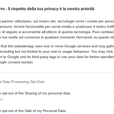
o e, là dove possibile, imposto come stile di
rro -
Il rispetto della tua privacy è la nostra priorità
ri partner utilizziamo, sul nostro sito, tecnologie come i cookie per pers
annunci, fornire funzionalità per social media e analizzare il nostro traff
 di seguito si acconsente all'utilizzo di questa tecnologia. Puoi cambiar
i e coinvolge ideologie politiche, dottrine
e tue scelte sul consenso in qualsiasi momento ritornando su questo si
: “Una logica simile anima il dibattito
 that this website/app uses one or more Google services and may gath
ti e quelli austeri
[…]. Questa è una
including but not limited to your visit or usage behaviour. You may click 
) sin dall’epoca delle guerre tra Atene e
 to Google and its third-party tags to use your data for below specifi
econda, e proseguita lungo il corso dei
ogle consent section.
, per esempio, si schierarono per il lusso
attolici alla Fénelon; incerti rimasero gli
sa
,
Dov’è la scienza nell’economia
, Di Renzo
l Data Processing Opt Outs
o opt-out of the Sharing of my personal data.
In
a
economia di mercato
, l’avanzamento
ito alla gran parte della popolazione di
o opt-out of the Sale of my Personal Data.