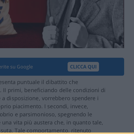
ferite su Google
CLICCA QUI
resenta puntuale il dibattito che
”. II primi, beneficiando delle condizioni di
 a disposizione, vorrebbero spendere i
oprio piacimento. I secondi, invece,
sobrio e parsimonioso, spegnendo le
una vita più austera che, in quanto tale,
issuta. Tale comportamento, ritenuto