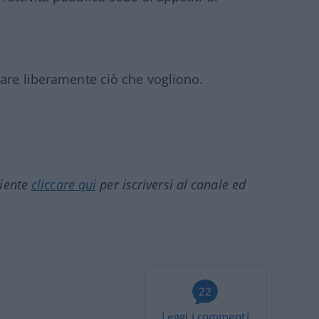
tare liberamente ciò che vogliono.
ciente
cliccare qui
per iscriversi al canale ed
22
Leggi i commenti