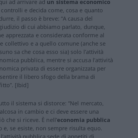
qui ad arrivare ad
un sistema economico
 controlli e decida come, cosa e quanto
durre, il passo è breve: “A causa del
giudizio di cui abbiamo parlato, dunque,
ne apprezzata e considerata conforme al
e collettivo e a quello comune (anche se
suno sa che cosa esso sia) solo l’attività
nomica pubblica, mentre si accusa l’attività
nomica privata di essere organizzata per
sentire il libero sfogo della brama di
itto”. [Ibid]
tto il sistema si distorce: “Nel mercato,
qualcosa in cambio e ci deve essere una
ò che si riceve. È nell’
economia pubblica
e, se esiste, non sempre risulta equo.
attività pubblica sede di appetiti di