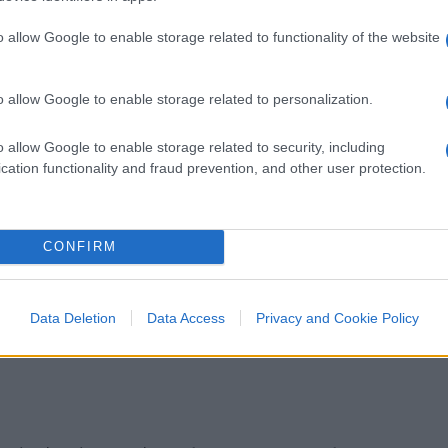
 preferisco il mercato
o allow Google to enable storage related to functionality of the website
 libertà
o allow Google to enable storage related to personalization.
chi ritiene che il consumatore lasciato
e tentazioni: “Gli austeri, al contrario,
o allow Google to enable storage related to security, including
cation functionality and fraud prevention, and other user protection.
le debolezze dei consumatori e che proibire le
ù. Questo argomento ha certamente un fondo
si è dimostrata sempre di
un’enorme
CONFIRM
are di coloro che, decidendo in vece nostra,
igate per rinforzare la nostra virtù. Nella
siti piuttosto gravi. Inoltre, spesso colui
Data Deletion
Data Access
Privacy and Cookie Policy
eni vietare, se ne avvantaggia a sua volta a