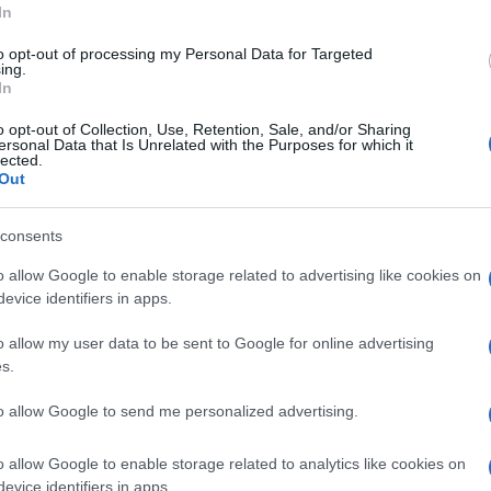
candosi dalla povertà e dalle difficoltà di
In
che o culturali che nei secoli passati erano
to opt-out of processing my Personal Data for Targeted
sone: “secondo i consumisti [….] consumi
ing.
In
a qualità della vita degli umani e le
ll’umanità di dedicarsi maggiormente e con
o opt-out of Collection, Use, Retention, Sale, and/or Sharing
ersonal Data that Is Unrelated with the Purposes for which it
o, la ricerca, l’arte, l’educazione dei figli,
lected.
Out
n è morale né immorale, sostengono i
io dei consumatori, i quali devono muoversi
consents
o allow Google to enable storage related to advertising like cookies on
evice identifiers in apps.
o allow my user data to be sent to Google for online advertising
s.
non calano
to allow Google to send me personalized advertising.
lema è sempre il socialismo
o allow Google to enable storage related to analytics like cookies on
evice identifiers in apps.