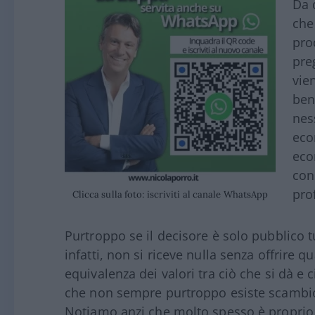
Da 
che
pro
pre
vie
ben
nes
eco
eco
con
prof
Clicca sulla foto: iscriviti al canale WhatsApp
Purtroppo se il decisore è solo pubblico tu
infatti, non si riceve nulla senza offrire 
equivalenza dei valori tra ciò che si dà e ci
che non sempre purtroppo esiste scambio 
Notiamo anzi che molto spesso è proprio l’