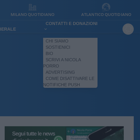
MILANO QUOTIDIANO
ATLANTICO QUOTIDIANO
CONTATTI E DONAZIONI
IBERALE
CHI SIAMO
SOSTIENICI
BIO
SCRIVI A NICOLA
PORRO
ADVERTISING
COME DISATTIVARE LE
NOTIFICHE PUSH