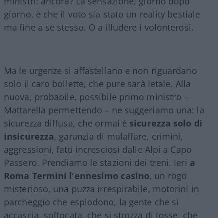
ministri: ancora? La sensazione, giorno dopo
giorno, è che il voto sia stato un reality bestiale
ma fine a se stesso. O a illudere i volonterosi.
Ma le urgenze si affastellano e non riguardano
solo il caro bollette, che pure sarà letale. Alla
nuova, probabile, possibile primo ministro –
Mattarella permettendo – ne suggeriamo una: la
sicurezza diffusa, che ormai è
sicurezza solo di
insicurezza
, garanzia di malaffare, crimini,
aggressioni, fatti incresciosi dalle Alpi a Capo
Passero. Prendiamo le stazioni dei treni. Ieri
a
Roma Termini l’ennesimo casino
, un rogo
misterioso, una puzza irrespirabile, motorini in
parcheggio che esplodono, la gente che si
accascia, soffocata, che si strozza di tosse, che