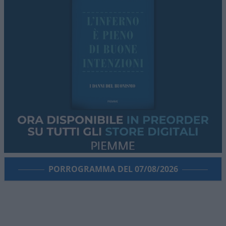
sconosciuto alla maggior parte dei loro coetanei.
I ragazzi si svegliavano anche alle cinque del
mattino per preparare tutto e per guadagnare
qualche soldino anziché mettere il broncio ai
genitori nel tentativo di farsi dare da loro
l’ammontare per l’acquisto del Ciao. E stava anche
funzionando:
in pochi giorni avevano raccolto
circa cento euro
. L’iniziativa aveva chiaramente
causato l’ilarità e la simpatia della cittadinanza
come esempio di spirito d’intraprendenza, di sana
voglia di fare rimboccandosi le maniche e
guadagnando in autonomia. Un esempio, in altre
parole, di libertà.