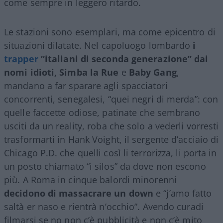
come sempre in leggero ritardo.
Le stazioni sono esemplari, ma come epicentro di
situazioni dilatate. Nel capoluogo lombardo
i
trapper
“italiani di seconda generazione” dai
nomi idioti, Simba la Rue
e
Baby Gang
,
mandano a far sparare agli spacciatori
concorrenti, senegalesi, “quei negri di merda”: con
quelle faccette odiose, patinate che sembrano
usciti da un reality, roba che solo a vederli vorresti
trasformarti in Hank Voight, il sergente d’acciaio di
Chicago P.D. che quelli così li terrorizza, li porta in
un posto chiamato “i silos” da dove non escono
più. A Roma in cinque balordi minorenni
decidono di massacrare un down
e “j’amo fatto
saltà er naso e rientrà n’occhio”. Avendo curadi
filmarsi se no non c’è pubblicità e non c’è mito