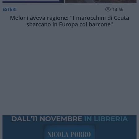
A Pradamano, piccola città alle porte di Udine, tre
amici di 13 e 14 anni (ancora senza smartphone,
complimenti sinceri ai genitori) hanno fatto
qualcosa di semplice ma, visti i tempi,
rivoluzionario. Invece di passare le vacanze
scrollando su Instagram hanno
costruito un
banchetto nel cortile di casa
vicino alla piazza
del paese e hanno messo in vendita
limonata
fresca,
caffè, acqua e pasticcini. Lo scopo?
Mettere da parte qualche soldo e comprarsi un
vecchio
Piaggio Ciao
, il motorino che ha fatto
sognare generazioni intere e che è praticamente