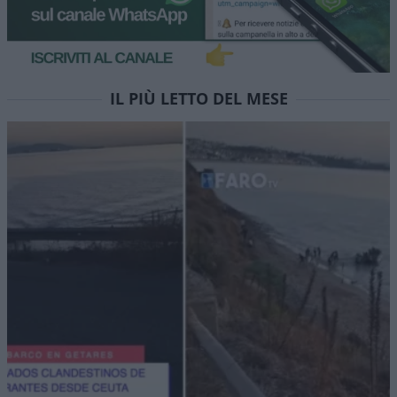
ragazzini vendono limonata
per comprare il Ciao e
vengono denunciati
Il sogno di tre amici: comprarsi un motorino. Ma
un solerte cittadino li segnala alla polizia. Un
esempio di libertà ucciso da regole e burocrazia
di
Alessandro Bonelli
1.7k
0
7 Agosto 2026, 9:30