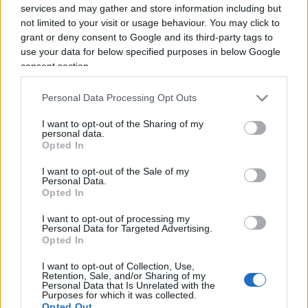
stazioni che tracciano un percorso criminale: a
services and may gather and store information including but
not limited to your visit or usage behaviour. You may click to
Firenze come a Bologna, a Napoli come a Genova,
grant or deny consent to Google and its third-party tags to
a Milano e a Roma.
Sono tutte città, vedi caso,
use your data for below specified purposes in below Google
governate dal Pd
che di tolleranza zero non ha
consent section.
mai voluto sentire parlare, che col suo lassismo
Personal Data Processing Opt Outs
interessato ha favorito una situazione forse
inevitabile ma quanto meno arginabile. Non
I want to opt-out of the Sharing of my
personal data.
essendo pensabile, non essendo accettabile che si
Opted In
rischi la pelle solo per dover prendere un treno.
I want to opt-out of the Sale of my
Tutti sanno che a Milano come a Roma come a
Personal Data.
Firenze come a Bologna il partito rosso ha chiuso
Opted In
gli occhi di fronte all’immigrazione balorda,
I want to opt-out of processing my
Personal Data for Targeted Advertising.
all’integrazione che non c’era, alla sostenibilità
Opted In
insostenibile per miserabili questioni di
I want to opt-out of Collection, Use,
tornaconto elettorale; se adesso i mocciosi
Retention, Sale, and/or Sharing of my
esaltati come i
Simba la Rue e i Baby Gang
si
Personal Data that Is Unrelated with the
Purposes for which it was collected.
sfidano a colpi di machete da corso Como fino in
Opted Out