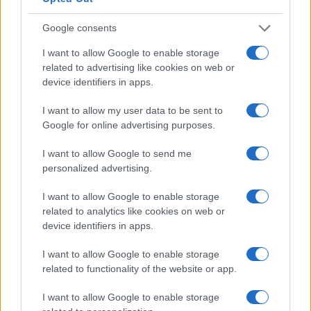
periferia, è perché gli è stato concesso:
il sindaco
Google consents
Sala
, con il suo assessore alla mobilità che è più
oltranzista di Greta, pensa alle alchimie per
I want to allow Google to enable storage
related to advertising like cookies on web or
stroncare il traffico con questa precisa
device identifiers in apps.
motivazione: “I milanesi hanno diritto all’aria
pura”. Cioè qualcosa che non hanno mai avuto e
I want to allow my user data to be sent to
Google for online advertising purposes.
mai avranno, non vivendo in alta montagna. Ma i
milanesi, come i romani di Gualtieri, avrebbero
I want to allow Google to send me
anzitutto diritto a respirare come che sia, a
personalized advertising.
spostarsi e a non farsi staccare la testa dal collo.
I want to allow Google to enable storage
In via Padova
le gang dei sudamericani e degli
related to analytics like cookies on web or
africani si sfidano e non da oggi
, da almeno 20
device identifiers in apps.
anni. Chi scrive il paese lo gira, lo respira proprio
I want to allow Google to enable storage
a partire dalle sue stazioni: Padova sembra un
related to functionality of the website or app.
sobborgo di Nairobi ed è il nucleo di una
organizzazione mafiosa dedita al racket della
I want to allow Google to enable storage