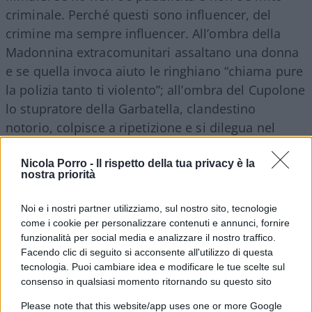
criminale. Perché questi sono influencer, del
crimine ma sempre influencer. All’ombra della
Madonnina extracomunitari assaltano una donna
e se quella invoca aiuto le ringhiano “chiama pure
la polizia tanto ti violento”; all’ombra del Cupolone
lo stupratore della Garbatella, clandestino
notorio, colpisce a ripetizione e si dilegua nel
buio: a prenderlo ci vuole l’Uomo Ragno?
Nicola Porro -
Il rispetto della tua privacy è la
nostra priorità
Ma torniamo agli scali ferroviari
. Di Termini si è
Noi e i nostri partner utilizziamo, sul nostro sito, tecnologie
come i cookie per personalizzare contenuti e annunci, fornire
detto, della Centrale a Milano si è detto, ma a
funzionalità per social media e analizzare il nostro traffico.
Tiburtina non è diverso e c’è in accoppiata il
Facendo clic di seguito si acconsente all'utilizzo di questa
Terminale delle corriere che è da sempre feudo
tecnologia. Puoi cambiare idea e modificare le tue scelte sul
degli zingari. Basta girarlo il paese dissetato,
consenso in qualsiasi momento ritornando su questo sito
collegando con i puntini le mappe delle sue
Please note that this website/app uses one or more Google