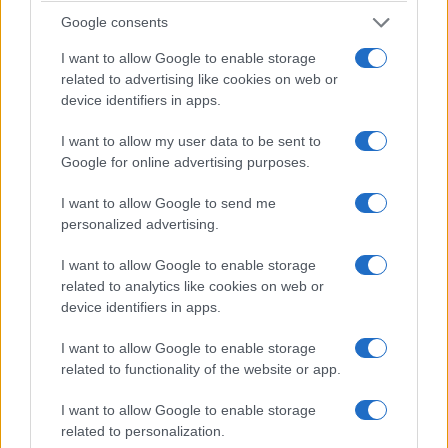
Google consents
Fabiola non crede che quella separazione sarebbe
I want to allow Google to enable storage
diventata un divorzio formale. Pensa che lei e
related to advertising like cookies on web or
device identifiers in apps.
Pino avrebbero continuato a discutere, ad
“arrabbiarsi” — usa proprio questa parola ma che
I want to allow my user data to be sent to
non sarebbero riusciti a disfare quel “noi”
Google for online advertising purposes.
fortemente voluto fin dall’inizio. È la stessa logica
I want to allow Google to send me
per cui, oggi, associa la fine imminente e
personalized advertising.
improvvisa del gennaio 2015 non a una rottura
I want to allow Google to enable storage
definitiva ma a
un capitolo interrotto a metà
:
related to analytics like cookies on web or
due persone che si erano allontanate, colte da un
device identifiers in apps.
destino che non ha lasciato il tempo per chiudere
il cerchio.
I want to allow Google to enable storage
related to functionality of the website or app.
Ecco allora il vero gioco delle ipotesi, quello che
I want to allow Google to enable storage
related to personalization.
lega insieme i due fili del racconto di Fabiola: un