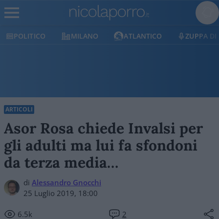
POLITICO
MILANO
ATLANTICO
ZUPPA DI
ARTICOLI
Asor Rosa chiede Invalsi per
gli adulti ma lui fa sfondoni
da terza media…
di
Alessandro Gnocchi
25 Luglio 2019, 18:00
6.5k
2