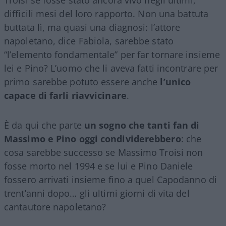
Troisi se fosse stato ancora vivo negli ultimi,
difficili mesi del loro rapporto. Non una battuta
buttata lì, ma quasi una diagnosi: l’attore
napoletano, dice Fabiola, sarebbe stato
“l’elemento fondamentale” per far tornare insieme
lei e Pino? L’uomo che li aveva fatti incontrare per
primo sarebbe potuto essere anche
l’unico
capace di farli riavvicinare
.
È da qui che parte
un sogno che tanti fan di
Massimo e Pino oggi condividerebbero
: che
cosa sarebbe successo se Massimo Troisi non
fosse morto nel 1994 e se lui e Pino Daniele
fossero arrivati insieme fino a quel Capodanno di
trent’anni dopo… gli ultimi giorni di vita del
cantautore napoletano?