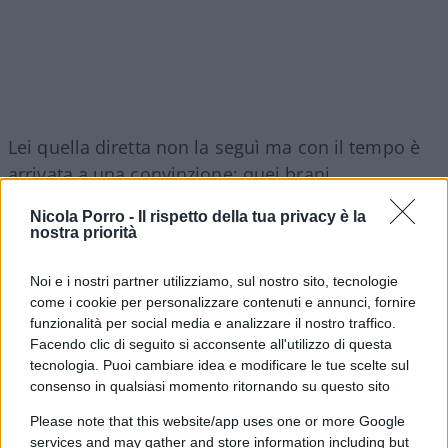
Lei quella diretta non la seguì ma con il tempo è
arrivata a una convinzione: quei brani,
semplicemente sbagliati per un contesto da “notte
Nicola Porro -
Il rispetto della tua privacy è la
di Capodanno”, fossero
un messaggio in codice
nostra priorità
rivolto a loro due
. Una dichiarazione mandata in
mondovisione a chi, quella sera, aveva scelto di
Noi e i nostri partner utilizziamo, sul nostro sito, tecnologie
come i cookie per personalizzare contenuti e annunci, fornire
non ascoltare.
funzionalità per social media e analizzare il nostro traffico.
Facendo clic di seguito si acconsente all'utilizzo di questa
È un dettaglio che, letto oggi, acquista
il peso di
tecnologia. Puoi cambiare idea e modificare le tue scelte sul
consenso in qualsiasi momento ritornando su questo sito
un presagio
. Se quel segnale fosse arrivato — se
Fabiola avesse acceso la televisione quella notte,
Please note that this website/app uses one or more Google
services and may gather and store information including but