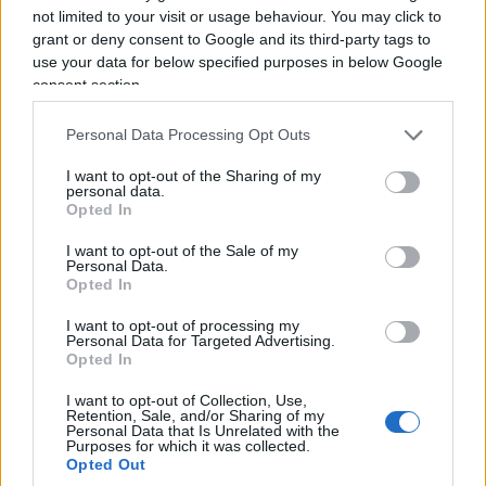
se le parole di quelle due canzoni fossero state
not limited to your visit or usage behaviour. You may click to
raccolte e non lasciate cadere — la storia tra i due
grant or deny consent to Google and its third-party tags to
si sarebbe chiusa diversamente nei quattro giorni
use your data for below specified purposes in below Google
consent section.
che restavano? O il destino, come dice lei stessa
parlando del caso e del non caso nella loro storia,
Personal Data Processing Opt Outs
aveva già scritto un’altra pagina, indipendente da
qualunque riavvicinamento?
I want to opt-out of the Sharing of my
personal data.
Opted In
I want to opt-out of the Sale of my
Personal Data.
Opted In
I want to opt-out of processing my
Personal Data for Targeted Advertising.
Opted In
I want to opt-out of Collection, Use,
Retention, Sale, and/or Sharing of my
Personal Data that Is Unrelated with the
Purposes for which it was collected.
Opted Out