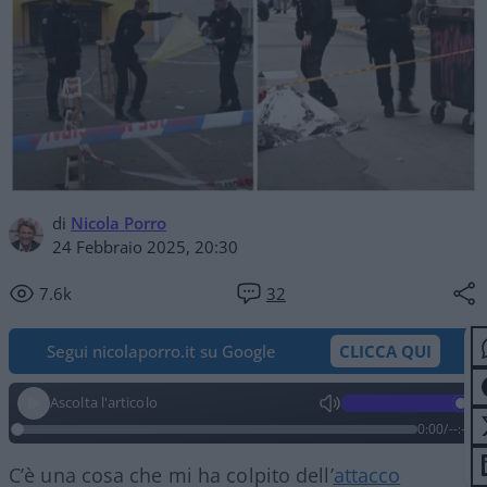
di
Nicola Porro
24 Febbraio 2025, 20:30
7.6k
32
Segui nicolaporro.it su Google
CLICCA QUI
Ascolta l'articolo
0:00
/
--:--
C’è una cosa che mi ha colpito dell’
attacco