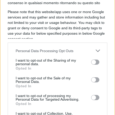
consenso in qualsiasi momento ritornando su questo sito
necessario anche sparando.
Please note that this website/app uses one or more Google
services and may gather and store information including but
not limited to your visit or usage behaviour. You may click to
Parliamo di un problema facilmente risolvibile: se
grant or deny consent to Google and its third-party tags to
use your data for below specified purposes in below Google
uno è armato di coltello e ha di fronte a sé dei
consent section.
poliziotti,
gli agenti devono sapere come
reagire
. Non è una cosa complicata. Il problema è
Personal Data Processing Opt Outs
che Francia, Italia, Spagna, siamo talmente
I want to opt-out of the Sharing of my
rincoglioniti che abbiamo dimenticato che il
personal data.
Opted In
motivo per il quale paghiamo le tasse è per i tre
motivi di Adamo Smith: difendere i confini, fare
I want to opt-out of the Sale of my
Personal Data.
quelle opere pubbliche che i privati non sono in
Opted In
grado di fare e amministrare la giustizia.
I want to opt-out of processing my
Personal Data for Targeted Advertising.
Opted In
dalla Zuppa di Porro
I want to opt-out of Collection, Use,