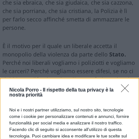
che sia ebraica, che sia giudaica, che sia cazzona,
che sia porriana, che sia cristiana, la Polizia è lì
per farlo secco affinché smetta di ammazzare le
persone.
È il motivo per il quale un liberale accetta il
monopolio della violenza da parte dello
Stato.
Perché noi liberali vogliamo i poliziotti e vogliamo
le carceri? Perché vogliamo essere difesi, se no ci
dobbiamo difendere da soli. Io preferisco che ci
difenda la Polizia rispetto a pensare di avere mille
Nicola Porro -
Il rispetto della tua privacy è la
nostra priorità
giustizieri della notte che ammazzino le persone a
caso. Quindi se la Polizia Municipale è stata ferita
Noi e i nostri partner utilizziamo, sul nostro sito, tecnologie
da questo signore, il problema è che non funziona
come i cookie per personalizzare contenuti e annunci, fornire
la Polizia Municipale. Non me ne fotte nulla che
funzionalità per social media e analizzare il nostro traffico.
sia un islamista, è un assassino, è un potenziale
Facendo clic di seguito si acconsente all'utilizzo di questa
tecnologia. Puoi cambiare idea e modificare le tue scelte sul
assassino. Pago la Polizia per fermarlo, se