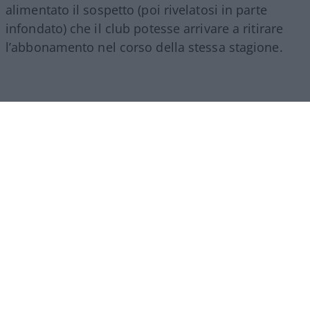
alimentato il sospetto (poi rivelatosi in parte
infondato) che il club potesse arrivare a ritirare
l’abbonamento nel corso della stessa stagione.
Di fronte a queste critiche, il presidente del Como,
Mirwan Suwarso
, è intervenuto di persona con