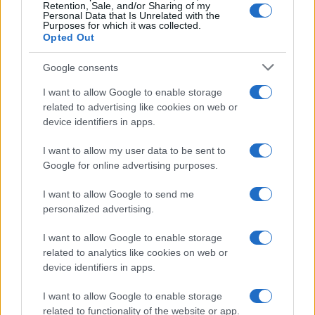
Retention, Sale, and/or Sharing of my
Video
Personal Data that Is Unrelated with the
Purposes for which it was collected.
Player
Opted Out
Google consents
I want to allow Google to enable storage
related to advertising like cookies on web or
device identifiers in apps.
I want to allow my user data to be sent to
Google for online advertising purposes.
00:00
02:58
I want to allow Google to send me
#ISLAMISMO
#POLIZIA
personalized advertising.
I want to allow Google to enable storage
32
related to analytics like cookies on web or
device identifiers in apps.
Leggi i commenti
I want to allow Google to enable storage
related to functionality of the website or app.