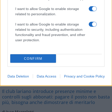
SEDUTE SATIRICHE
Vignetta del 04/08/2026
I want to allow Google to enable storage
related to personalization.
I want to allow Google to enable storage
related to security, including authentication
Vai all'archivio delle vignette
functionality and fraud prevention, and other
user protection.
CONFIRM
Il Como e l’assurda pretesa di
Data Deletion
Data Access
Privacy and Cookie Policy
controllare chi ha già pagato
Il club lariano introduce presenze minime e
controlli sugli abbonati: pagare il posto non basta
più, bisogna anche dimostrare di meritarlo
di Ivan Mazzoletti