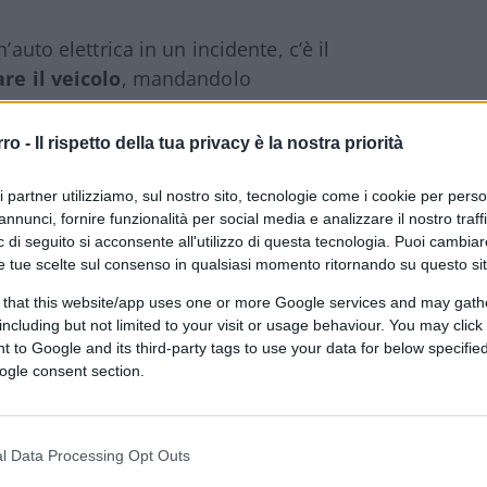
’auto elettrica in un incidente, c’è il
re il veicolo
, mandandolo
ro parti, indipendentemente dai chilometri
hi batteria si stanno accumulando nei
rro -
Il rispetto della tua privacy è la nostra priorità
temente non segnalata e costosa
in
colare”.
ri partner utilizziamo, sul nostro sito, tecnologie come i cookie per pers
annunci, fornire funzionalità per social media e analizzare il nostro traff
 di seguito si acconsente all'utilizzo di questa tecnologia. Puoi cambiar
ile”
e tue scelte sul consenso in qualsiasi momento ritornando su questo si
 that this website/app uses one or more Google services and may gath
eso le dichiarazioni di Matthew Avery,
including but not limited to your visit or usage behaviour. You may click 
i intelligence del rischio automobilistico
 to Google and its third-party tags to use your data for below specifi
ery, la scelta di puntare sull’elettrico
ogle consent section.
nibilità. Eppure, è lo stesso direttore ad
è molto sostenibile
, soprattutto se devi
llisione”. A ciò, si aggiunge l’elevatissimo
l Data Processing Opt Outs