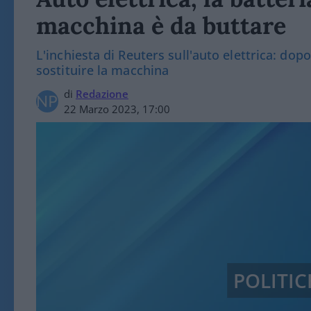
macchina è da buttare
L'inchiesta di Reuters sull'auto elettrica: dopo 
sostituire la macchina
di
Redazione
22 Marzo 2023, 17:00
POLITI