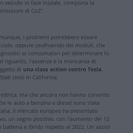
un veicolo in fase iniziale, comporta la
 emissioni di Co2”.
omunque, i problemi potrebbero essere
piccole, oppure usufruendo dei moduli, che
iagnostici ai consumatori per determinare lo
tal riguardo, l’assenza e la mancanza di
oggetto di
una class action contro Tesla
,
Stati Uniti in California.
 elettrica, ma che ancora non hanno convinto
e le auto a benzina e diesel sono state
talia, il mercato europeo ha presentato
o, un segno positivo, con l’aumento del 12
a batteria e ibrido rispetto al 2022. Un assist