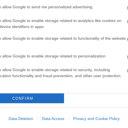
to allow Google to send me personalized advertising.
erta dalla casa automobilistica regina
infatti, specifica come Elon Musk abbia
o allow Google to enable storage related to analytics like cookies on
spetto a Ford, le cui batterie rimangono
evice identifiers in apps.
 suo modello Y, costruito in Texas, è stato
o allow Google to enable storage related to functionality of the website
riparabilità
“, ha affermato Sandy Munro,
esso di tagliare i costi di produzione, ma
alzo quelli dei consumatori e degli
o allow Google to enable storage related to personalization.
o allow Google to enable storage related to security, including
cation functionality and fraud prevention, and other user protection.
tiq
, Michael Hill, la più grande società di
CONFIRM
e negli ultimi 12 mesi il numero di veicoli
evono essere controllati i mezzi per evitare
ster è
aumentato vertiginosamente
, da
Data Deletion
Data Access
Privacy and Cookie Policy
 al giorno.