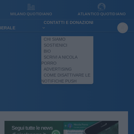
MILANO QUOTIDIANO
ATLANTICO QUOTIDIANO
CONTATTI E DONAZIONI
IBERALE
CHI SIAMO
SOSTIENICI
BIO
SCRIVI A NICOLA
PORRO
ADVERTISING
COME DISATTIVARE LE
NOTIFICHE PUSH