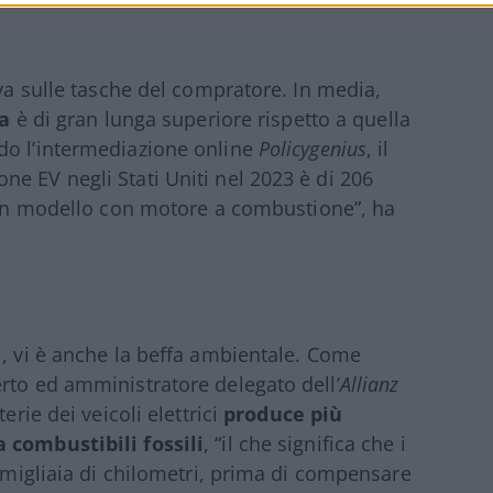
ava sulle tasche del compratore. In media,
ca
è di gran lunga superiore rispetto a quella
do l’intermediazione online
Policygenius
, il
e EV negli Stati Uniti nel 2023 è di 206
un modello con motore a combustione”, ha
i, vi è anche la beffa ambientale. Come
rto ed amministratore delegato dell’
Allianz
erie dei veicoli elettrici
produce più
 combustibili fossili
, “il che significa che i
r migliaia di chilometri, prima di compensare