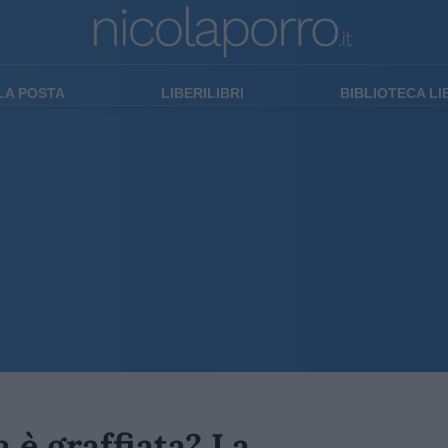
LA POSTA
LIBERILIBRI
BIBLIOTECA L
a è graffiata? La