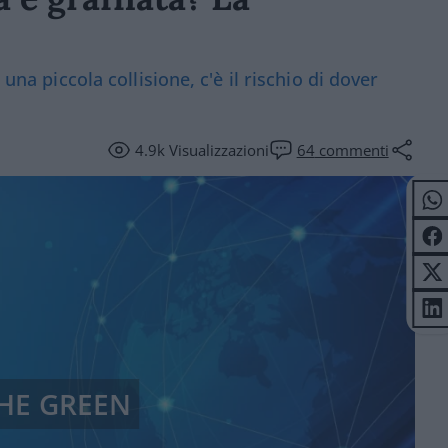
una piccola collisione, c'è il rischio di dover
4.9k
Visualizzazioni
64
commenti
CHE GREEN