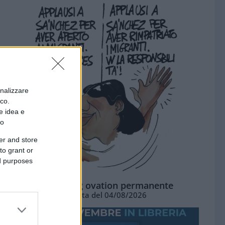
onalizzare
ico.
e idea e
to
er and store
to grant or
ed purposes
La standing ovation permanente
Vignetta del 04/08/2026