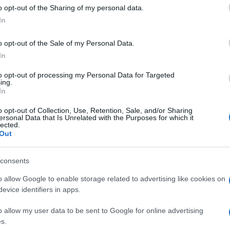
re fino a decine di migliaia di dollari
o opt-out of the Sharing of my personal data.
hé costituiscono il 50 per cento del valore
In
o opt-out of the Sale of my Personal Data.
In
l Motor Product Manager nel Regno Unito,
to opt-out of processing my Personal Data for Targeted
ing.
direttamente i produttori a scegliere di
non
In
ia
nei veicoli elettrici, anche quando
o opt-out of Collection, Use, Retention, Sale, and/or Sharing
 a cui dovrebbero far fronte.
ersonal Data that Is Unrelated with the Purposes for which it
lected.
Out
consents
iende traslocano in Usa e Cina
o allow Google to enable storage related to advertising like cookies on
evice identifiers in apps.
uff: costa di più e ci mette più tempo
o allow my user data to be sent to Google for online advertising
s.