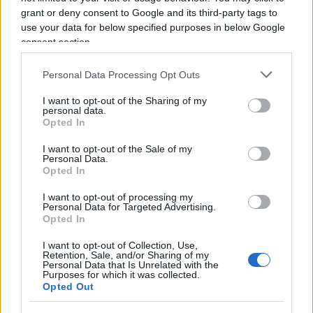
miei eredi, alla tutela legale.
Non sono abituato
grant or deny consent to Google and its third-party tags to
use your data for below specified purposes in below Google
a ‘implorare’ e mi difenderò da solo
. Tuttavia
consent section.
per la mia storia personale in quest’azienda credo
di avere diritto alle motivazioni che hanno portato
Personal Data Processing Opt Outs
alla decisione di non tutelare me e la mia
I want to opt-out of the Sharing of my
famiglia. Da parte mia continuerò a essere
personal data.
Opted In
coerente con la mia storia, a difendere la libertà di
stampa all’interno del servizio pubblico, come mi
I want to opt-out of the Sale of my
Personal Data.
hanno insegnato tutti i direttori e i dirigenti che
Opted In
hanno attraversato quest’azienda. Lo farò per me,
I want to opt-out of processing my
per i miei figli e anche per i vostri”.
Personal Data for Targeted Advertising.
Opted In
I want to opt-out of Collection, Use,
Retention, Sale, and/or Sharing of my
Sulla vicenda sono intervenuti anche gli esponenti
Personal Data that Is Unrelated with the
Purposes for which it was collected.
del
Movimento 5 Stelle
nella Commissione
Opted Out
parlamentare di Vigilanza Rai, annunciando