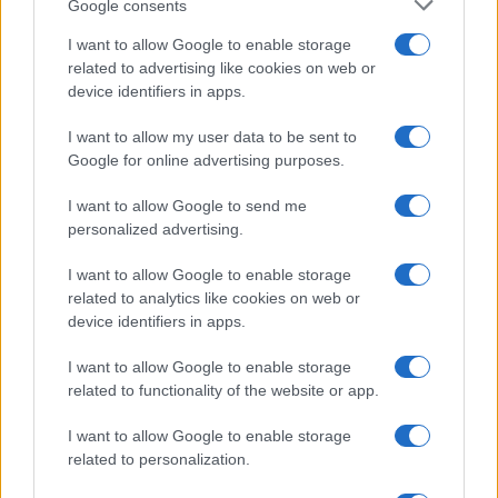
Google consents
un’interrogazione. “Negare la tutela legale a un
giornalista come Sigfrido Ranucci che solo pochi
I want to allow Google to enable storage
related to advertising like cookies on web or
mesi fa ha subito un attentato gravissimo che ha
device identifiers in apps.
messo in pericolo la sua vita e quella della sua
famiglia è un atto infame. Presenteremo una
I want to allow my user data to be sent to
Google for online advertising purposes.
interrogazione in commissione di vigilanza Rai
sulla notizia riportata da Dagospia per capire tutti
I want to allow Google to send me
i contorni di una delle vicende più inquietanti che
personalized advertising.
riguardano TeleMeloni”.
I want to allow Google to enable storage
related to analytics like cookies on web or
I parlamentari pentastellati attaccano inoltre i
device identifiers in apps.
vertici dell’azienda, sostenendo che “Ci sembra
I want to allow Google to enable storage
chiaro che l’unico obiettivo di
Giampaolo Rossi,
related to functionality of the website or app.
agli ordini di Giorgia Meloni e di Fazzolari, sia
I want to allow Google to enable storage
quello di far fuori il conduttore e di indebolire
related to personalization.
Report. Stavano cercando l’occasione e pensano