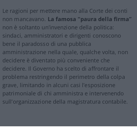
Le ragioni per mettere mano alla Corte dei conti
non mancavano.
La famosa “paura della firma”
non è soltanto un’invenzione della politica:
sindaci, amministratori e dirigenti conoscono
bene il paradosso di una pubblica
amministrazione nella quale, qualche volta, non
decidere è diventato più conveniente che
decidere. Il Governo ha scelto di affrontare il
problema restringendo il perimetro della colpa
grave, limitando in alcuni casi l’esposizione
patrimoniale di chi amministra e intervenendo
sull’organizzazione della magistratura contabile.