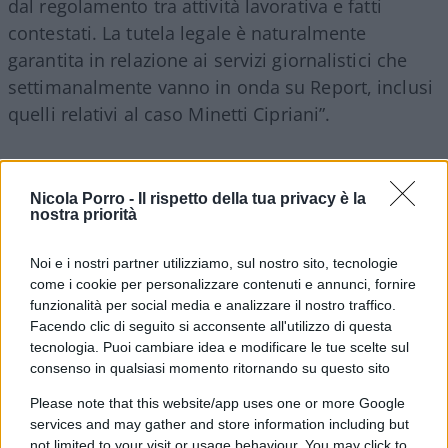
dal regolamento tra attività lavorativa e fatti
contestati. La tutela legale è naturalmente
garantita in relazione ai servizi giornalistici che
settimanalmente vanno in onda su Report, inclusi
quelli relativi al caso Minetti Cipriani”.
Secondo quanto riportato, Ranucci avrebbe
contestato questa interpretazione in una lettera
Nicola Porro -
Il rispetto della tua privacy è la
nostra priorità
indirizzata al consiglio di amministrazione della
Rai, sostenendo che “i fatti, pur detti in altra
Noi e i nostri partner utilizziamo, sul nostro sito, tecnologie
emittente, sono stati riportati nella mia funzione
come i cookie per personalizzare contenuti e annunci, fornire
di conduttore di Report”. “I fatti che mi vengono
funzionalità per social media e analizzare il nostro traffico.
Facendo clic di seguito si acconsente all'utilizzo di questa
contestati, pur detti in altra emittente — si legge
tecnologia. Puoi cambiare idea e modificare le tue scelte sul
nella missiva — sono stati riportati nella mia
consenso in qualsiasi momento ritornando su questo sito
funzione di conduttore di
Report
, come facilmente
Please note that this website/app uses one or more Google
verificabile dalle trascrizioni. In tale funzione avrei
services and may gather and store information including but
diritto, come dice chiaramente il contratto, io e i
not limited to your visit or usage behaviour. You may click to