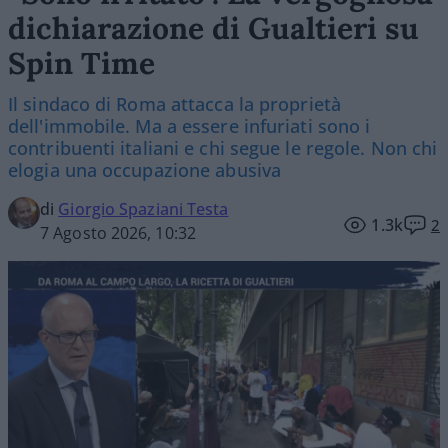
dichiarazione di Gualtieri su
Spin Time
Il sindaco di Roma attacca la proprietà
dell'immobile. Ma a essere infuriati sono i
contribuenti italiani e chi segue le regole. Non chi
elogia una occupazione abusiva
di
Giorgio Spaziani Testa
1.3k
2
7 Agosto 2026, 10:32