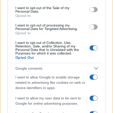
marciando verso Roma. Non si sa bene ancora in
che veste. La Rai assicura che non ci sono contatti
I want to opt-out of the Sale of my
Personal Data.
in corso, anche perché le associazioni che si
Opted In
stanno mobilitando in questi giorni sono diverse e
I want to opt-out of processing my
non coordinate tra loro. Forse alcuni trattori
Personal Data for Targeted Advertising.
Opted In
arriveranno a Sanremo il 9, di sicuro per una
manifestazione di piazza, ma senza entrare
I want to opt-out of Collection, Use,
Retention, Sale, and/or Sharing of my
all’Ariston. Danilo Calvani, leader del Cra
Personal Data that Is Unrelated with the
Purposes for which it was collected.
Agricoltori, spiega: “
Amedeus
continua a dire che
Opted Out
andremo, la Rai smentisce tutto. Non si capisce,
dovrebbero far pace. A questo punto a Sanremo
Google consents
noi non andiamo. Qualcosa, una contestazione,
I want to allow Google to enable storage
fuori credo ci sarà. Non con i
trattori
, sicuramente
related to advertising like cookies on web or
device identifiers in apps.
sarà civile”. Un’altra esponente, stavolta del
“Riscatto Agricolo” di Bergamo assicura invece che
I want to allow my user data to be sent to
i contatti ci sono stati e che forse saliranno sul
Google for online advertising purposes.
palco giovedì.