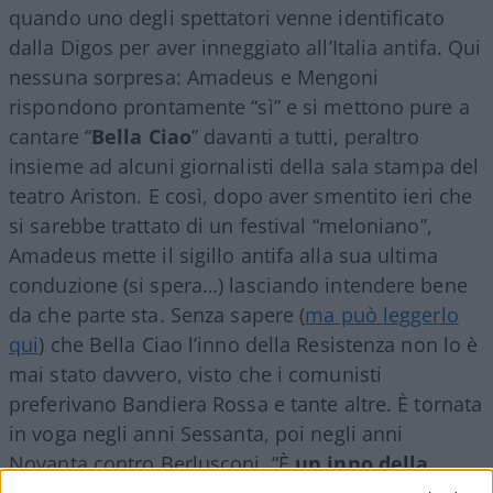
quando uno degli spettatori venne identificato
dalla Digos per aver inneggiato all’Italia antifa. Qui
nessuna sorpresa: Amadeus e Mengoni
rispondono prontamente “sì” e si mettono pure a
cantare “
Bella
Ciao
” davanti a tutti, peraltro
insieme ad alcuni giornalisti della sala stampa del
teatro Ariston. E così, dopo aver smentito ieri che
si sarebbe trattato di un festival “meloniano”,
Amadeus mette il sigillo antifa alla sua ultima
conduzione (si spera…) lasciando intendere bene
da che parte sta. Senza sapere (
ma può leggerlo
qui
) che Bella Ciao l’inno della Resistenza non lo è
mai stato davvero, visto che i comunisti
preferivano Bandiera Rossa e tante altre. È tornata
in voga negli anni Sessanta, poi negli anni
Novanta contro Berlusconi. “È
un inno della
sinistra
più o meno comunista – spiegava