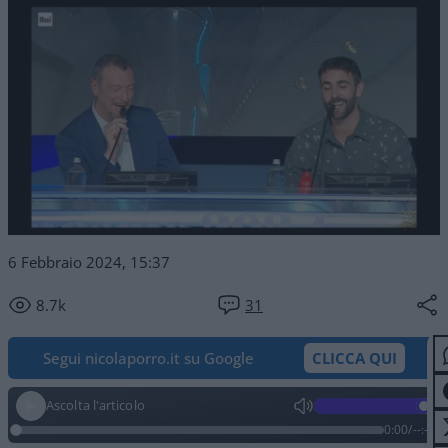
6 Febbraio 2024, 15:37
8.7k
31
Segui nicolaporro.it su Google
CLICCA QUI
Ascolta l'articolo
0:00
/
--:--