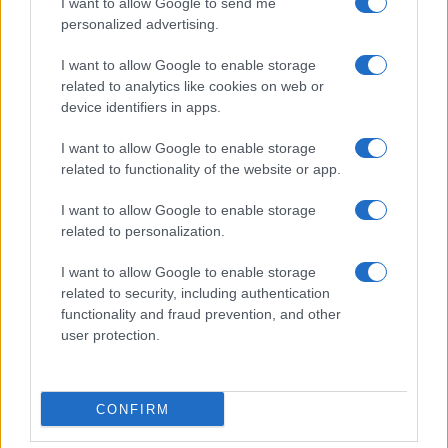
I want to allow Google to send me
personalized advertising.
Franco Lodige, 6 febbraio 2024
I want to allow Google to enable storage
related to analytics like cookies on web or
Bella Ciao Amadeus feat Mengoni
#Sanremo2024
device identifiers in apps.
pic.twitter.com/RweufisiQx
I want to allow Google to enable storage
related to functionality of the website or app.
— Andrea Conti ⚡️ (@IlContiAndrea)
February 6,
I want to allow Google to enable storage
2024
related to personalization.
I want to allow Google to enable storage
related to security, including authentication
Nicolaporro.it è anche su Whatsapp. È sufficiente
functionality and fraud prevention, and other
cliccare qui
per iscriversi al canale ed essere sempre
user protection.
aggiornati (gratis).
CONFIRM
#AMADEUS
#BELLA CIAO
#FESTIVAL DI SANREMO