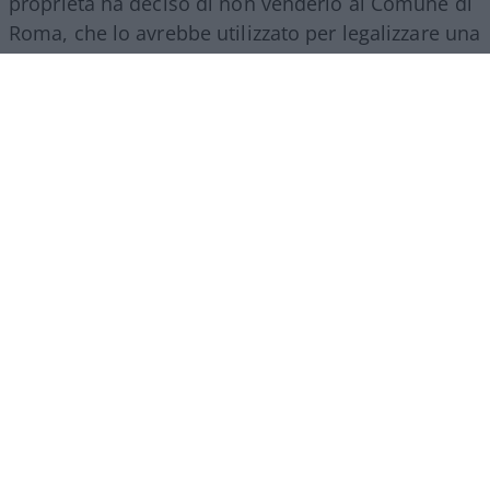
proprietà ha deciso di non venderlo al Comune di
Roma, che lo avrebbe utilizzato per legalizzare una
vergognosa occupazione abusiva.
Irritato deve essere chi da 13 anni ha la proprietà
ma non il possesso dell’immobile.