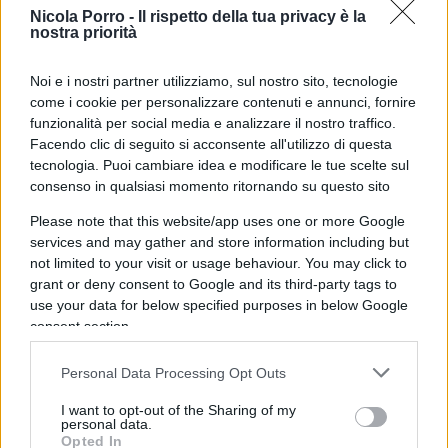
Nicola Porro -
Il rispetto della tua privacy è la
Alessandro Gnocchi
– che con la libertà non ha
nostra priorità
mai avuto dimestichezza”.
Noi e i nostri partner utilizziamo, sul nostro sito, tecnologie
come i cookie per personalizzare contenuti e annunci, fornire
Leggi anche:
funzionalità per social media e analizzare il nostro traffico.
Facendo clic di seguito si acconsente all'utilizzo di questa
tecnologia. Puoi cambiare idea e modificare le tue scelte sul
Oddio, che strazio: torna l’immenso niente di
consenso in qualsiasi momento ritornando su questo sito
Sanremo (pagato bene)
Please note that this website/app uses one or more Google
services and may gather and store information including but
not limited to your visit or usage behaviour. You may click to
La conferenza stampa, come detto, ha anche
grant or deny consent to Google and its third-party tags to
use your data for below specified purposes in below Google
offerto l’opportunità ad Amadeus di esprimere la
consent section.
propria apertura verso il dibattito su temi sociali e
politici, annunciando l’intenzione di includere al
Personal Data Processing Opt Outs
Festival rappresentanze degli agricoltori che
I want to opt-out of the Sharing of my
protestano contro le politiche agricole europee,
personal data.
Opted In