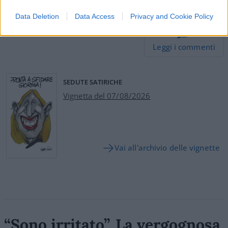
Data Deletion
Data Access
Privacy and Cookie Policy
31
Leggi i commenti
SEDUTE SATIRICHE
Vignetta del 07/08/2026
Vai all'archivio delle vignette
“Sono irritato”. La vergognosa