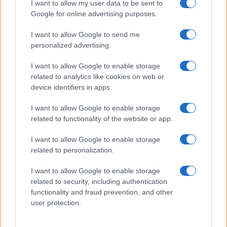
I want to allow my user data to be sent to
Caro Carlo Conti, dacci un Sanremo
Google for online advertising purposes.
senza Ferragni né gender
I want to allow Google to send me
personalized advertising.
di
Max Del Papa
14k
I want to allow Google to enable storage
22 Maggio 2024, 12:30
related to analytics like cookies on web or
device identifiers in apps.
I want to allow Google to enable storage
related to functionality of the website or app.
I want to allow Google to enable storage
related to personalization.
I want to allow Google to enable storage
related to security, including authentication
functionality and fraud prevention, and other
user protection.