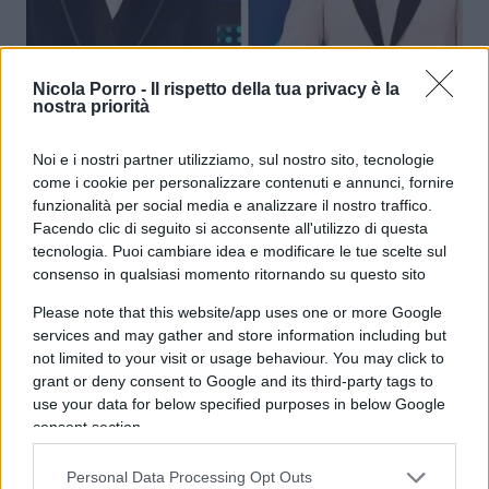
Sanremo, guarda un po’: le vedove di
Nicola Porro -
Il rispetto della tua privacy è la
nostra priorità
Amadeus non frignano più
Noi e i nostri partner utilizziamo, sul nostro sito, tecnologie
di
Max Del Papa
come i cookie per personalizzare contenuti e annunci, fornire
9.4k
12 Febbraio 2025, 15:23
funzionalità per social media e analizzare il nostro traffico.
Facendo clic di seguito si acconsente all'utilizzo di questa
tecnologia. Puoi cambiare idea e modificare le tue scelte sul
consenso in qualsiasi momento ritornando su questo sito
Please note that this website/app uses one or more Google
services and may gather and store information including but
not limited to your visit or usage behaviour. You may click to
grant or deny consent to Google and its third-party tags to
use your data for below specified purposes in below Google
consent section.
Personal Data Processing Opt Outs