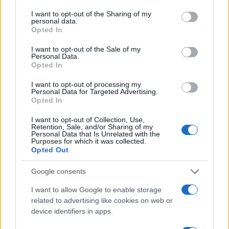
I want to opt-out of the Sharing of my
personal data.
Sic transit gloria Amadeus, il
Opted In
“fuoriclasse” ridimensionato
I want to opt-out of the Sale of my
Personal Data.
Opted In
di
Max Del Papa
24.8k
26 Settembre 2024, 9:14
I want to opt-out of processing my
Personal Data for Targeted Advertising.
Opted In
I want to opt-out of Collection, Use,
Retention, Sale, and/or Sharing of my
Personal Data that Is Unrelated with the
Purposes for which it was collected.
Opted Out
Google consents
I want to allow Google to enable storage
related to advertising like cookies on web or
device identifiers in apps.