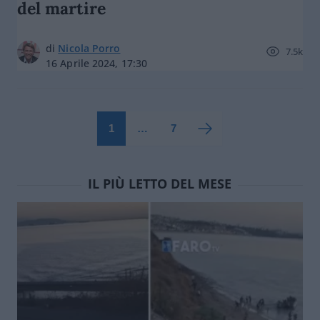
del martire
di
Nicola Porro
7.5k
16 Aprile 2024, 17:30
1
…
7
IL PIÙ LETTO DEL MESE