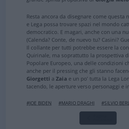
Resta ancora da disegnare come questa nu
e Lega possa trovare spazi nel mondo catto
democratico. E magari, anche con una nuov
(Calenda? Conte, de nuevo tu? Casini? Guer
Il collante per tutti potrebbe essere la co
Quirinale, ma soprattutto la prospettiva d
Popolare Europeo, una delle condizioni c
anche per il pressing che gli stanno facen
Giorgetti
a
Zaia
e un po’ tutta la Lega L
tacendo, le aperture verso personaggi e int
#JOE BIDEN
#MARIO DRAGHI
#SILVIO BE
Pagina
Precedente