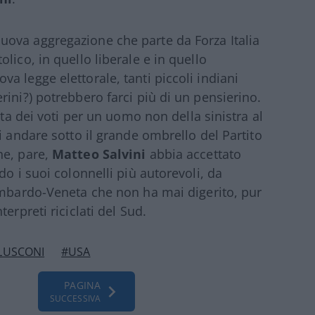
ova aggregazione che parte da Forza Italia
lico, in quello liberale e in quello
a legge elettorale, tanti piccoli indiani
ini?) potrebbero farci più di un pensierino.
nta dei voti per un uomo non della sinistra al
i andare sotto il grande ombrello del Partito
he, pare,
Matteo Salvini
abbia accettato
do i suoi colonnelli più autorevoli, da
ombardo-Veneta che non ha mai digerito, pur
erpreti riciclati del Sud.
RLUSCONI
#USA
PAGINA
SUCCESSIVA