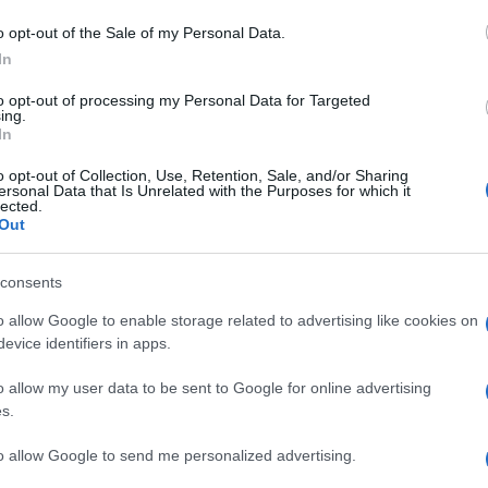
 politica talmente deflagrante, sarà lui stesso
o opt-out of the Sale of my Personal Data.
ampa di giovedì
è apparso incerto,
In
 momento di commozione ma perché perso
to opt-out of processing my Personal Data for Targeted
ella sua mente che non riusciva a trovare. A
ing.
In
stella della vicepresidente
Kamala Harris
,
do nonostante le
gaffe
a getto continuo da
o opt-out of Collection, Use, Retention, Sale, and/or Sharing
ersonal Data that Is Unrelated with the Purposes for which it
i non sanno più come gestire questa
lected.
Out
o.
consents
 peraltro senza neppure preavvertire gli
o allow Google to enable storage related to advertising like cookies on
ie amiche di mezzo mondo ed ha perfino
evice identifiers in apps.
tanta superficialità tattica e strategica.
deguato si è dimostrato anche lo stato
o allow my user data to be sent to Google for online advertising
 dell’Intelligence che si sono mossi intorno
s.
ente di Isis-X
probabilmente più che una
to allow Google to send me personalized advertising.