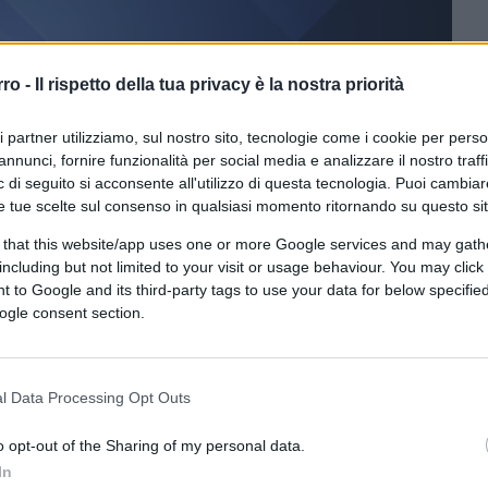
rro -
Il rispetto della tua privacy è la nostra priorità
ri partner utilizziamo, sul nostro sito, tecnologie come i cookie per pers
annunci, fornire funzionalità per social media e analizzare il nostro traff
ferite su Google
CLICCA QUI
 di seguito si acconsente all'utilizzo di questa tecnologia. Puoi cambiar
e tue scelte sul consenso in qualsiasi momento ritornando su questo si
n
alla Casa Bianca, nessuna possibilità per
 that this website/app uses one or more Google services and may gath
uper Mario
ancorato a Palazzo Chigi. È
including but not limited to your visit or usage behaviour. You may click 
spetta per i prossimi mesi.
 to Google and its third-party tags to use your data for below specifi
ogle consent section.
l Data Processing Opt Outs
ntelligence, pubblicato dal
Tempo
il 28 marzo
o opt-out of the Sharing of my personal data.
i Stati Uniti non porterà a termine il suo
In
nciarvi per le sue condizioni di salute