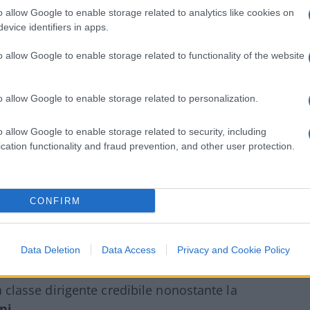
o allow Google to enable storage related to analytics like cookies on
evice identifiers in apps.
o allow Google to enable storage related to functionality of the website
i in Italia non riuscirà ad approdare al
o allow Google to enable storage related to personalization.
nte quello che alcuni famigli capeggiati da
hia passione politica del
Capitano Salvini
,
o allow Google to enable storage related to security, including
marille interne. Dal canto suo, Berlusconi
cation functionality and fraud prevention, and other user protection.
essere, purtroppo, troppo divisivo. Del
e leader politico è mai salito al Colle e
 della Repubblica,
Giorgio Napolitano
e
CONFIRM
 mentre sedevano a bordo campo, sia pur in
he può sembrare una sconfitta, il Cavaliere
Data Deletion
Data Access
Privacy and Cookie Policy
pendentemente dai processi che deve ancora
 un nuovo centro, lasciando isolata a destra
na classe dirigente credibile nonostante la
ni
.