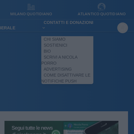
MILANO QUOTIDIANO
ATLANTICO QUOTIDIANO
CONTATTI E DONAZIONI
IBERALE
CHI SIAMO
SOSTIENICI
BIO
SCRIVI A NICOLA
PORRO
ADVERTISING
COME DISATTIVARE LE
NOTIFICHE PUSH