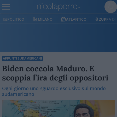
LITICO
MILANO
ATLANTICO
ZUPPA DI PORR
APPUNTI SUDAMERICANI
Biden coccola Maduro. E
scoppia l’ira degli oppositori
Ogni giorno uno sguardo esclusivo sul mondo
sudamericano