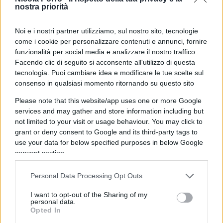
L’organizzazione Prisoners Defenders ha rivelato
nostra priorità
ieri il suo rapporto di settembre in cui spiega che
la dittatura dell’Avana ha attivato un ampio
Noi e i nostri partner utilizziamo, sul nostro sito, tecnologie
dispiegamento di polizia e militari “per
reprimere
come i cookie per personalizzare contenuti e annunci, fornire
funzionalità per social media e analizzare il nostro traffico.
i manifestanti
con brutale violenza” che
Facendo clic di seguito si acconsente all'utilizzo di questa
protestano per i blackout. Tra gli ultimi 36 casi di
tecnologia. Puoi cambiare idea e modificare le tue scelte sul
arresto ci oltre 20 persone sono state arrestate
consenso in qualsiasi momento ritornando su questo sito
dalle forze del regime durante le proteste legate ai
Please note that this website/app uses one or more Google
prolungati blackout degli ultimi giorni. Queste
services and may gather and store information including but
manifestazioni si sono intensificate dopo che
not limited to your visit or usage behaviour. You may click to
grant or deny consent to Google and its third-party tags to
l’uragano Ian ha attraversato l’estremità
use your data for below specified purposes in below Google
occidentale del paese, facendo aumentare gli
consent section.
arresti arbitrari.
Personal Data Processing Opt Outs
L’opposizione del Venezuela furiosa con Biden
I want to opt-out of the Sharing of my
personal data.
Opted In