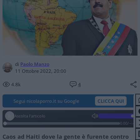
di
Paolo Manzo
11 Ottobre 2022, 20:00
4.8k
4
Segui nicolaporro.it su Google
CLICCA QUI
Ascolta l'articolo
0:00
/
--:--
Caos ad Haiti dove la gente è furente contro