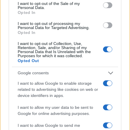
I want to opt-out of the Sale of my
L’ex sindaco di Caracas Antonio Ledezma dice ad
Personal Data.
Opted In
Abc: “Ci opponiamo alla politica pro Maduro di
Biden”. Delusa dagli Stati Uniti: così si sente
I want to opt-out of processing my
Personal Data for Targeted Advertising.
l’opposizione venezuelana in esilio a Madrid, dopo
Opted In
gli ultimi passi dell’amministrazione Biden, in
I want to opt-out of Collection, Use,
termini di politica iberoamericana con
Retention, Sale, and/or Sharing of my
Personal Data that Is Unrelated with the
l’allentamento delle sanzioni al regime di Maduro.
Purposes for which it was collected.
Opted Out
Lo scorso aprile, Ledezma, con il sostegno di oltre
12.000 persone, aveva inviato una lettera a Biden
Google consents
in cui spiegava che la crisi petrolifera che il Paese,
I want to allow Google to enable storage
e il mondo, sta vivendo a causa della guerra in
related to advertising like cookies on web or
Ucraina, potrebbe essere vista come una scusa
device identifiers in apps.
per revocare le sanzioni contro il governo
I want to allow my user data to be sent to
chavista. Nella lettera, l’ex sindaco aveva chiesto
Google for online advertising purposes.
al presidente degli Stati Uniti di mantenere le
sanzioni e aveva ricordato che gli oltre sette
I want to allow Google to send me