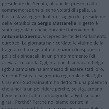
presidente del Senato, alcuni dei presenti alla
commemorazione si sono voltati di spalle. La
Russa stava leggendo il messaggio del presidente
della Repubblica
Sergio Mattarella.
Il gesto è
stato segnalato anche durante l’intervento di
Antonella Sberna,
vicepresidente del Parlamento
europeo. La giornata ha ricordato le vittime della
tragedia e ha registrato le reazioni di esponenti
politici e sindacali. In un primo momento FdI
aveva accusato la Cgil, ma poi il sindacato belga
Fgtb a cambiare ha ammesso di essere stati loro.
Vincent Pestieau, segretario regionale della Fgtb
Charleroi–Sud Hainautm ha detto: “È una polemica
che a noi fa un po’ ridere perché, se si guardano
bene le foto, tutti i compagni della Fgtb si sono
girati. Perché? Perché noi siamo contro la
presenza di partiti fascisti e per noi, qui in Belgio,