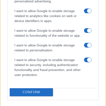
personalized advertising.
milioni di venezuelani che sono emigrati
forzatamente non lo hanno fatto a causa delle
I want to allow Google to enable storage
sanzioni, ma per la dittatura e la sua folle gestione
related to analytics like cookies on web or
economica.
device identifiers in apps.
I want to allow Google to enable storage
Nicaragua: più di 160 i giornalisti costretti
related to functionality of the website or app.
all’esilio
I want to allow Google to enable storage
related to personalization.
I want to allow Google to enable storage
Tra di loro ci sono le redazioni del quotidiano La
related to security, including authentication
Prensa e dei media digitali Articulo 66,
functionality and fraud prevention, and other
user protection.
Confidencial, Despacho 505 Divergentes,
Expediente Público, 100% Noticias, Nicaragua
Actual, Nicaragua Investiga, oltre a corrispondenti
CONFIRM
della stampa estera.