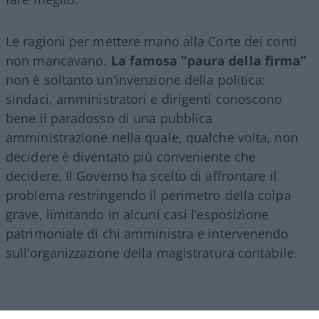
Le ragioni per mettere mano alla Corte dei conti
non mancavano.
La famosa “paura della firma”
non è soltanto un’invenzione della politica:
sindaci, amministratori e dirigenti conoscono
bene il paradosso di una pubblica
amministrazione nella quale, qualche volta, non
decidere è diventato più conveniente che
decidere. Il Governo ha scelto di affrontare il
problema restringendo il perimetro della colpa
grave, limitando in alcuni casi l’esposizione
patrimoniale di chi amministra e intervenendo
sull’organizzazione della magistratura contabile.