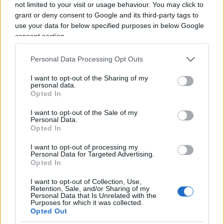
not limited to your visit or usage behaviour. You may click to
grant or deny consent to Google and its third-party tags to
use your data for below specified purposes in below Google
consent section.
Personal Data Processing Opt Outs
“Dobbiamo far sorridere chi finora è stato privato
I want to opt-out of the Sharing of my
personal data.
di diritti e dignità”, il grido di battaglia di
Opted In
Soumahoro. Indimenticabile la sviolinata di
I want to opt-out of the Sale of my
Fratoianni: “Queste candidature (quella di Souma
Personal Data.
Opted In
e di Ilaria Cucchi,
ndr
) vogliono rappresentare la
possibilità di costruire un paese migliore, sono il
I want to opt-out of processing my
Personal Data for Targeted Advertising.
segno di una proposta che vuole restituire una
Opted In
speranza a questo paese, parlando di giustizia e
I want to opt-out of Collection, Use,
lotta per i diritti”. Parole significative, ripetute a
Retention, Sale, and/or Sharing of my
Personal Data that Is Unrelated with the
pappagallo per tutta la durata della campagna
Purposes for which it was collected.
Opted Out
elettorale. Ma nel novembre del 2022 è cambiato