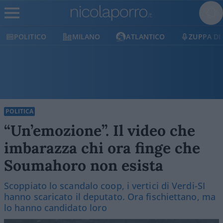
POLITICO
MILANO
ATLANTICO
ZUPPA DI
POLITICA
“Un’emozione”. Il video che
imbarazza chi ora finge che
Soumahoro non esista
Scoppiato lo scandalo coop, i vertici di Verdi-SI
hanno scaricato il deputato. Ora fischiettano, ma
lo hanno candidato loro