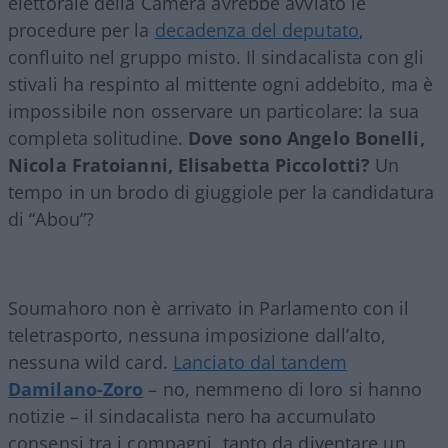
elettorale della Camera avrebbe avviato le
procedure per la
decadenza del deputato
,
confluito nel gruppo misto. Il sindacalista con gli
stivali ha respinto al mittente ogni addebito, ma è
impossibile non osservare un particolare: la sua
completa solitudine.
Dove sono Angelo Bonelli,
Nicola Fratoianni, Elisabetta Piccolotti?
Un
tempo in un brodo di giuggiole per la candidatura
di “Abou”?
Soumahoro non è arrivato in Parlamento con il
teletrasporto, nessuna imposizione dall’alto,
nessuna wild card.
Lanciato dal tandem
Damilano-Zoro
– no, nemmeno di loro si hanno
notizie – il sindacalista nero ha accumulato
consensi tra i compagni, tanto da diventare un