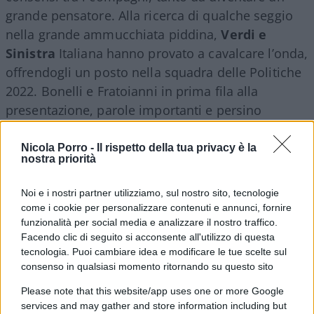
grande pensatore. Alla ricerca di qualche seggio
nella grande ammucchiata piddina,
Verdi e
Sinistra
Italiana hanno provato a cavalcare l’onda,
offrendogli un posto nella squadra delle Politiche
2022. Bonelli e Fratoianni in prima fila alla
presentazione, parole importanti e persino
lacrime
. Sì, il portavoce dei Verdi non è riuscito a
trattenere le emozioni per la scelta di puntare sul
Nicola Porro -
Il rispetto della tua privacy è la
nostra priorità
grande Souma, al fianco dei deboli da sempre ma
soprattutto un buon bacino di voti.
Noi e i nostri partner utilizziamo, sul nostro sito, tecnologie
come i cookie per personalizzare contenuti e annunci, fornire
funzionalità per social media e analizzare il nostro traffico.
Facendo clic di seguito si acconsente all'utilizzo di questa
tecnologia. Puoi cambiare idea e modificare le tue scelte sul
consenso in qualsiasi momento ritornando su questo sito
Please note that this website/app uses one or more Google
services and may gather and store information including but