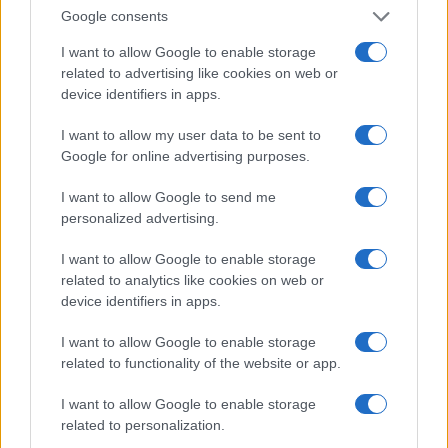
tutto: scoppia lo
scandalo delle cooperative
di
Google consents
famiglia del deputato e l’alleanza rossoverde va
I want to allow Google to enable storage
nel panico. Fin da subito Fratoianni e Bonelli
related to advertising like cookies on web or
scaricano il compagno: sì alla riscoperta del
device identifiers in apps.
garantismo, ma una presa di distanze è d’obbligo.
I want to allow my user data to be sent to
“Noi non abbiamo nulla da nascondere”, dice il
Google for online advertising purposes.
leader di SI. Versione stroncata da Elena Fattori,
ma quella è un’altra storia: per qualche voto in più
I want to allow Google to send me
personalized advertising.
è facile chiudere un occhio.
I want to allow Google to enable storage
Il resto è storia nota. Soumahoro passa nel misto,
related to analytics like cookies on web or
device identifiers in apps.
scambi di accuse, retroscena e voci. Ora l’ex Papa
nero rischia grosso, ma al suo fianco non c’è
I want to allow Google to enable storage
nessuno. Prima, quando l’obiettivo era raccogliere
related to functionality of the website or app.
consensi (o anche solo entrare in Parlamento, dati
I want to allow Google to enable storage
i numeri di Fratoianni e Bonelli), “Abou” era il
related to personalization.
futuro della sinistra, l’icona dei più deboli. Ora,