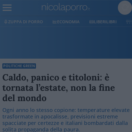
ECONOMIA
LIBERILIBRI
SHOP
SOSTIENICI
POLITICHE GREEN
Caldo, panico e titoloni: è
tornata l’estate, non la fine
del mondo
Ogni anno lo stesso copione: temperature elevate
trasformate in apocalisse, previsioni estreme
spacciate per certezze e italiani bombardati dalla
solita propaganda della paura.