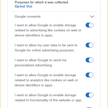
Purposes for which it was collected.
nel deserto.
Opted Out
Google consents
I want to allow Google to enable storage
Naturalmente, chi solleva qualche dubbio viene
related to advertising like cookies on web or
subito sistemato nella casella del
“negazionista”
.
device identifiers in apps.
È il sistema più comodo per evitare una
discussione sul merito. Non importa che si stia
I want to allow my user data to be sent to
Google for online advertising purposes.
contestando un titolo esagerato, un dato
presentato male o una previsione trasformata in
I want to allow Google to send me
certezza: basta pronunciare la parola magica e il
personalized advertising.
dibattito è chiuso. Ma tra il negare tutto e credere
I want to allow Google to enable storage
a qualsiasi titolone esiste ancora uno spazio
related to analytics like cookies on web or
chiamato buon senso.
device identifiers in apps.
I want to allow Google to enable storage
Leggi anche:
related to functionality of the website or app.