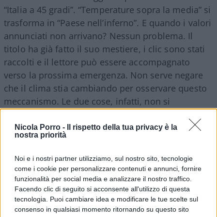
“Italia a 45 gradi”. “Temperature sopra la media” si
trasforma in “Paese nell’inferno”. E quando i valori
annunciati non arrivano? Nessun problema. Il
titolo ha già fatto il suo mestiere, i clic sono stati
raccolti e il lettore può essere accompagnato
verso la prossima emergenza. Non serve negare
che il clima stia cambiando per osservare questo
meccanismo. Le due cose, infatti, non si
escludono affatto. Si può riconoscere una
tendenza all’aumento delle temperature e,
Nicola Porro -
Il rispetto della tua privacy è la
nostra priorità
contemporaneamente, contestare il modo isterico
con cui viene raccontato ogni pomeriggio afoso.
Noi e i nostri partner utilizziamo, sul nostro sito, tecnologie
Anzi, dovrebbe essere proprio chi considera
come i cookie per personalizzare contenuti e annunci, fornire
importante il tema climatico
a pretendere
funzionalità per social media e analizzare il nostro traffico.
Facendo clic di seguito si acconsente all'utilizzo di questa
maggiore precisione
.
tecnologia. Puoi cambiare idea e modificare le tue scelte sul
consenso in qualsiasi momento ritornando su questo sito