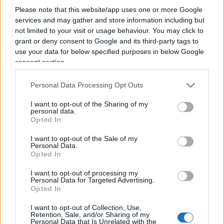
Perché
l’allarmismo ha un difetto
: alla lunga
Please note that this website/app uses one or more Google
non allarma più nessuno. Quando ogni estate è
services and may gather and store information including but
“senza precedenti”, ogni temporale è “estremo” e
not limited to your visit or usage behaviour. You may click to
grant or deny consent to Google and its third-party tags to
ogni settimana rappresenta un “punto di non
use your data for below specified purposes in below Google
ritorno”, il pubblico finisce per non credere
consent section.
neppure agli avvertimenti fondati. È la favola di
chi gridava al lupo, aggiornata all’epoca delle
Personal Data Processing Opt Outs
notifiche sul telefonino. C’è poi un aspetto
I want to opt-out of the Sharing of my
economico che i profeti dell’apocalisse tendono a
personal data.
Opted In
dimenticare. Descrivere quotidianamente l’Italia
come una fornace invivibile non è precisamente
I want to opt-out of the Sale of my
Personal Data.
una campagna promozionale per il turismo.
Opted In
Mentre alberghi, ristoranti e stabilimenti balneari
I want to opt-out of processing my
cercano di lavorare, una parte dell’informazione
Personal Data for Targeted Advertising.
Opted In
sembra impegnata a spiegare al mondo che
trascorrere una settimana nel nostro Paese
I want to opt-out of Collection, Use,
Retention, Sale, and/or Sharing of my
equivale a partecipare a un corso di sopravvivenza
Personal Data that Is Unrelated with the